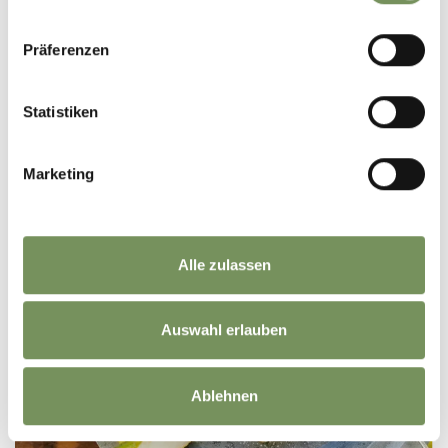
Präferenzen
Statistiken
VENTAGLI DI PASTA SFOGLIA
Marketing
Alle zulassen
Auswahl erlauben
Ablehnen