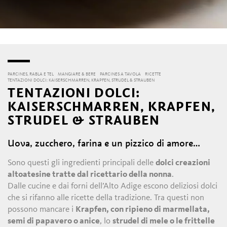
PARCINES, RABLA E TEL
MANGIARE & BERE
PARCINES A TAVOLA
RICETTE
TENTAZIONI DOLCI: KAISERSCHMARREN, KRAPFEN, STRUDEL & STRAUBEN
TENTAZIONI DOLCI:
KAISERSCHMARREN, KRAPFEN,
STRUDEL & STRAUBEN
Uova, zucchero, farina e un pizzico di amore…
Sono questi gli ingredienti principali delle
dolci creazioni
altoatesine tratte dal ricettario della nonna
.
Dalle cucine e dai forni dell’Alto Adige escono deliziosi dolci
che si rifanno alle ricette della tradizione. Tra questi non
possono mancare i
Krapfen, con ripieno di marmellata,
semi di papavero o anice
, lo
strudel di mele o le frittelle