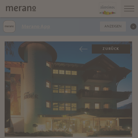
Merano App
ANZEIGEN
ZURÜCK