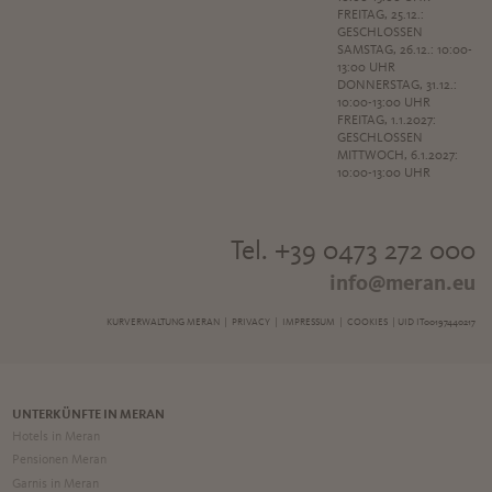
FREITAG, 25.12.:
GESCHLOSSEN
SAMSTAG, 26.12.: 10:00-
13:00 UHR
DONNERSTAG, 31.12.:
10:00-13:00 UHR
FREITAG, 1.1.2027:
GESCHLOSSEN
MITTWOCH, 6.1.2027:
10:00-13:00 UHR
Tel. +39 0473 272 000
info@meran.eu
KURVERWALTUNG MERAN |
PRIVACY
|
IMPRESSUM
|
COOKIES
| UID IT00197440217
UNTERKÜNFTE IN MERAN
Hotels in Meran
Pensionen Meran
Garnis in Meran