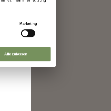
ie im Rahmen Ihrer Nutzung
ir erlaubt,
.
 in mir wach
Marketing
hrt.
Alle zulassen
pannendes
eines
ich voller
Erkenntnisse
zentin nehmen