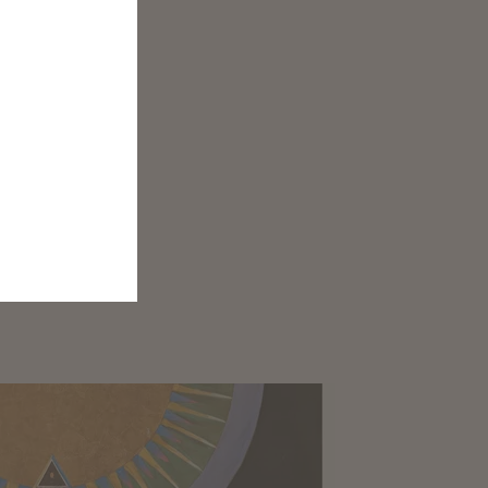
ene Tun,
n und
 Handeln und