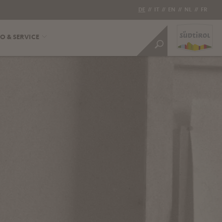
DE
//
IT
//
EN
//
NL
//
FR
O & SERVICE