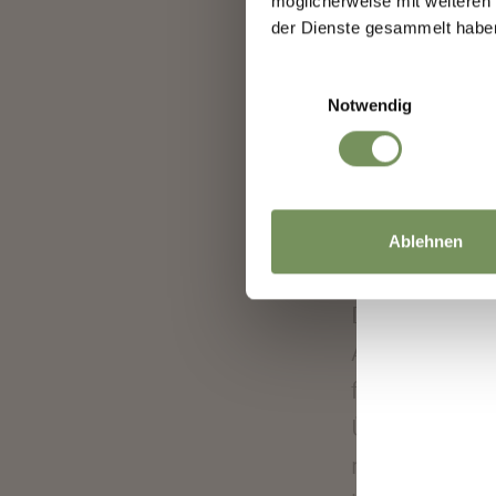
möglicherweise mit weiteren
Arbeitserfahru
der Dienste gesammelt habe
mich im Studi
Einwilligungsauswahl
Schwerpunkte 
Notwendig
zu rufen. Das 
Welche Basis 
Ablehnen
Der Tourismus
Arbeitsfeld. I
familiengefüh
Überzeugung s
mit auf meine