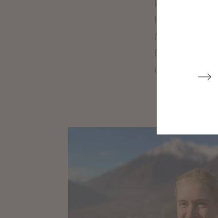
konnte. Werte 
Kreativität, O
Menschen habe
Bewusstsein f
die Erkenntnis