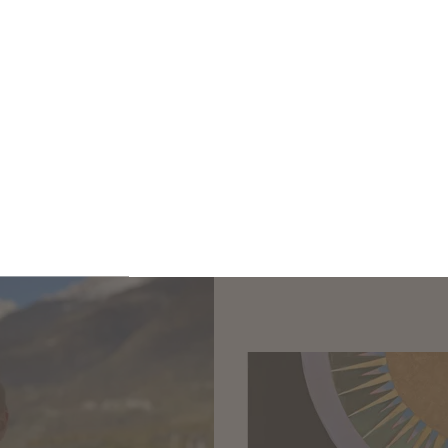
wie Leistungsfähigkeit, Leidenschaft für das eig
ffenheit, Flexibilität, Achtsamkeit für Ressource
 ich früh vermittelt bekommen. Ebenso wie das
ür ein verantwortungsvolles, kluges Denken und
, dass das größte Abenteuer das Leben selbst ist.