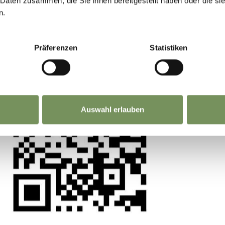
GEMEINSAM.
 Daten zusammen, die Sie ihnen bereitgestellt haben oder die s
ng in der Hotellerie gesammelt. Diese Basis hat m
n.
um und im weiteren Berufsleben auf ganz andere
Deine Meinung zählt. Scannen, teilen, bewegen
zu konzentrieren und andere verborgene Talente
Präferenzen
Statistiken
alles hat mich schließlich zur Filmproduktion gefü
hat das Tourismusgewerbe für Sie geschaffen?
Auswahl erlauben
 und die Hotellerie sind ein dynamisches und s
ch durfte all die Vorteile und so einige Nachteile 
rten Hotelbetriebes hautnah erleben und so kann 
agen, dass ich viele wertvolle Erfahrungen und 
n Lebensweg und in meinen Beruf als Filmprodu