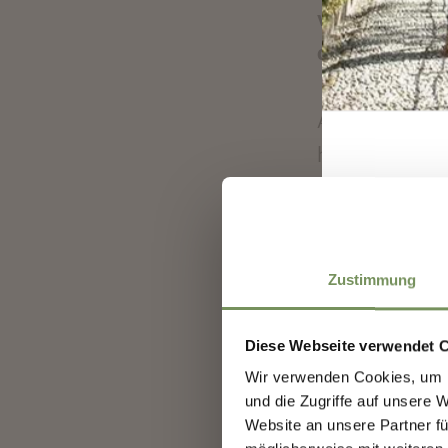
verschiedenen
doch Kommuni
Als ich die M
hatte ich bere
war mir klar, 
Welt hinaus“ 
Herzenswunsch
Zustimmung
der Spitzenga
aussuchen. So 
Diese Webseite verwendet 
Jahren das St
Wir verwenden Cookies, um I
Salzburg aufge
und die Zugriffe auf unsere 
Website an unsere Partner fü
hatte ich doc