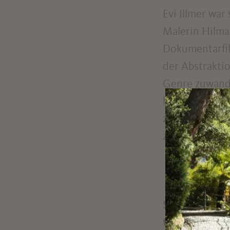
Evi Illmer wa
Malerin Hilma 
Dokumentarfilm
der Abstrakti
Genre zuwandte
hinter sich, 
zum Studium n
zurück nach Sü
Sie kommen au
traditionelle