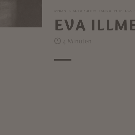
MERAN
STADT & KULTUR
LAND & LEUTE
DAS I
EVA ILLM
4 Minuten