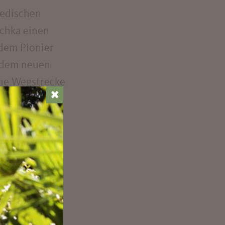
wedischen
schka einen
 dem Pionier
n dem neuen
ine Wegstrecke
✖
Gastgewerbe
n und wieder
tel, dann in