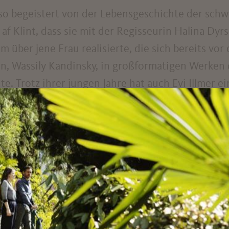
r so begeistert von der Lebensgeschichte der sch
af Klint, dass sie mit der Regisseurin Halina Dyr
 über jene Frau realisierte, die sich bereits vor
on, Wassily Kandinsky, in großformatigen Werke
. Trotz ihrer jungen Jahre hat auch Evi Illmer e
die vom familiären Hotel und der Ausbildung im 
ach Salzburg, etlichen internationalen Projekte
dtirol führte.
s einer Hoteliersfamilie und gingen zuerst den
n Weg: Hotelfachschule, die Arbeit im Familienho