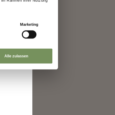
ie im Rahmen Ihrer Nutzung
eitet, zum
idee?
.
Marketing
für die
res Urlaubs
ungsprozess
Alle zulassen
nd
en die Welt