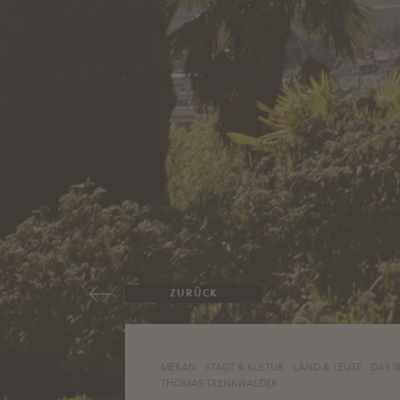
ZURÜCK
MERAN
STADT & KULTUR
LAND & LEUTE
DAS I
THOMAS TRENKWALDER