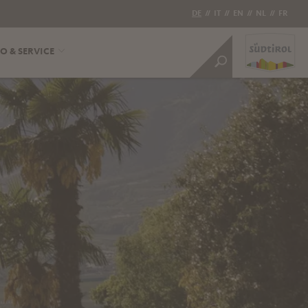
DE
//
IT
//
EN
//
NL
//
FR
O & SERVICE