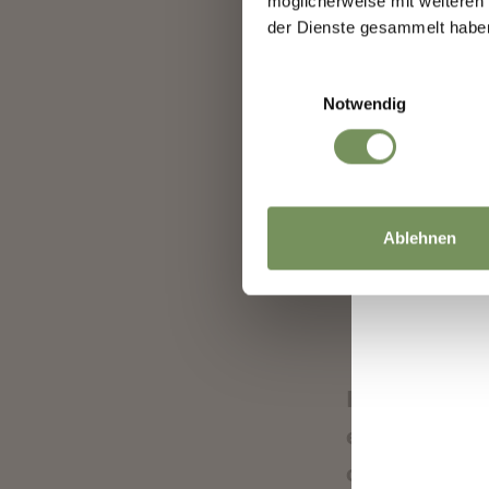
möglicherweise mit weiteren
eingeladen, a
der Dienste gesammelt habe
Abschluss wur
Einwilligungsauswahl
Notwendig
Die Geschäfts
Hosentasche“,
mit nützlichen
Ablehnen
einer Südtirol
ortsunabhängi
Es gefällt Ih
ein bisschen 
offensichtlich