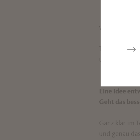
Ich finde es a
verändern kön
Integration vo
Technologien 
und Lösungen 
Eine Idee ent
Geht das bess
Ganz klar im 
und genau das