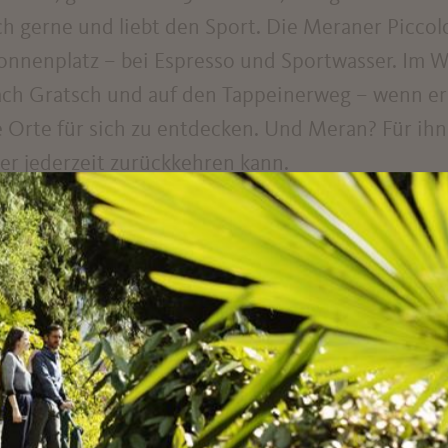
ch gerne und liebt den Sport. Die Meraner Piccolo
onnenplatz – bei Espresso und Sportwasser. Im W
nach Gratsch und auf den Tappeinerweg – wenn er
e Orte für sich zu entdecken. Und Meran? Für ihn
er jederzeit zurückkehren kann.