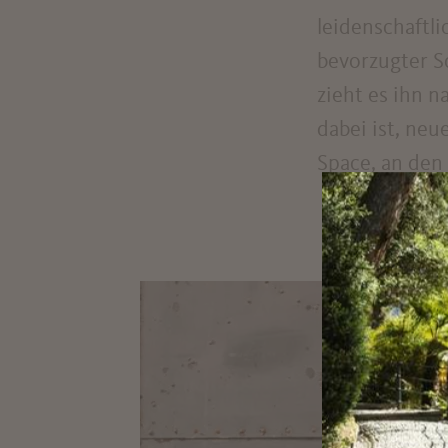
leidenschaftli
bevorzugter S
zieht es ihn 
dabei ist, neu
Space, an den 