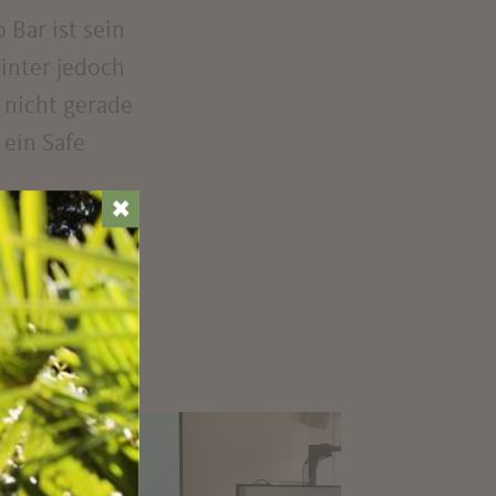
 Bar ist sein
inter jedoch
 nicht gerade
 ein Safe
✖