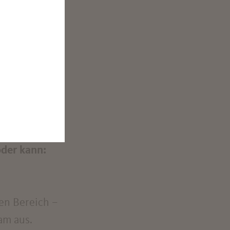
n die Welt
 die
Diese
sformieren
.
oder kann:
en Bereich –
am aus.