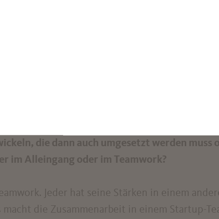
bsolut faszinierend, wie innovative Geschäftsidee
nen. Spannend wird meines Erachtens sicherlich
n künstlicher Intelligenz in unsere Gesellschaft. 
haben das Potenzial, zahlreiche Bereiche zu tran
für große Probleme (z.B. Klimawandel) zu finden
wickeln, die dann auch umgesetzt werden muss 
er im Alleingang oder im Teamwork?
Teamwork. Jeder hat seine Stärken in einem ander
 macht die Zusammenarbeit in einem Startup-Te