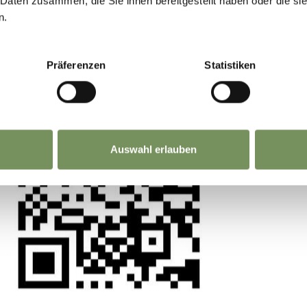
GEMEINSAM.
 Daten zusammen, die Sie ihnen bereitgestellt haben oder die s
nschließend wurde an Ihrer Geschäftsidee gearb
n.
de Ihre Idee prämiert. Was war diese Geschäfts
Deine Meinung zählt. Scannen, teilen, bewegen
Präferenzen
Statistiken
idee besteht aus einem „mobilen Tourismusbüro 
 einer App, welche Reisende vor und während ih
 Funktionen begleitet. Damit lässt sich der Plan
Auswahl erlauben
-Reise erleichtern und der Gast kann sich zeit- u
g Infos holen.
nen, mit digitalen oder technischen Geschäftside
zu verändern. Welche Beispiele, außer den allzu
en, fallen Ihnen dazu ein?