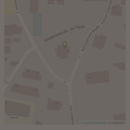
©
OpenStreetMap
contributors