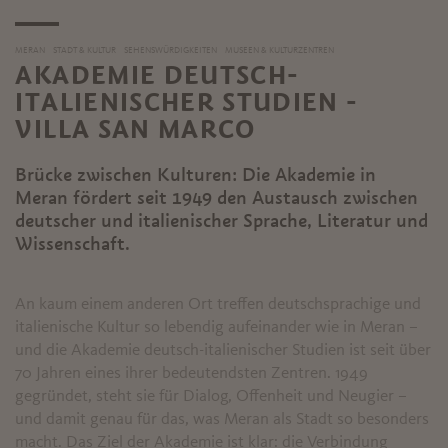
MERAN
STADT & KULTUR
SEHENSWÜRDIGKEITEN
MUSEEN & KULTURZENTREN
AKADEMIE DEUTSCH-
ITALIENISCHER STUDIEN -
VILLA SAN MARCO
Brücke zwischen Kulturen: Die Akademie in
Meran fördert seit 1949 den Austausch zwischen
deutscher und italienischer Sprache, Literatur und
Wissenschaft.
An kaum einem anderen Ort treffen deutschsprachige und
italienische Kultur so lebendig aufeinander wie in Meran –
und die Akademie deutsch-italienischer Studien ist seit über
70 Jahren eines ihrer bedeutendsten Zentren. 1949
gegründet, steht sie für Dialog, Offenheit und Neugier –
und damit genau für das, was Meran als Stadt so besonders
macht. Das Ziel der Akademie ist klar: die Verbindung