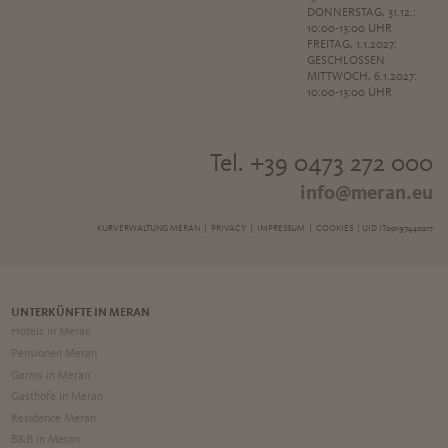
DONNERSTAG, 31.12.:
10:00-13:00 UHR
FREITAG, 1.1.2027:
GESCHLOSSEN
MITTWOCH, 6.1.2027:
10:00-13:00 UHR
Tel. +39 0473 272 000
info@meran.eu
KURVERWALTUNG MERAN |
PRIVACY
|
IMPRESSUM
|
COOKIES
| UID IT00197440217
UNTERKÜNFTE IN MERAN
Hotels in Meran
Pensionen Meran
Garnis in Meran
Gasthöfe in Meran
Residence Meran
B&B in Meran