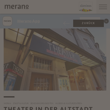
Merano App
ANZEIGEN
ZURÜCK
MERAN
STADT & KULTUR
SEHENSWÜRDIGKEITEN
MUSEEN & KULTURZENTREN
THEATER IN DER ALTSTADT