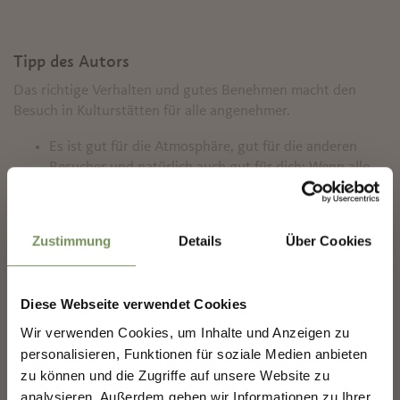
Tipp des Autors
Das richtige Verhalten und gutes Benehmen macht den
Besuch in Kulturstätten für alle angenehmer.
Es ist gut für die Atmosphäre, gut für die anderen
Besucher und natürlich auch gut für dich: Wenn alle
Handys stumm und die Stimmen leiser sind.
Wenn
✖
alle Handys stumm und die Stimmen leiser sind,
macht’s einfach mehr Spaß.
Zustimmung
Details
Über Cookies
Menschen mit Beeinträchtigungen haben auch heute
nicht überall
barrierefreien Eintritt
zu allen
Kulturstätten. Wenn doch, gilt ihnen der Vortritt. Das
Diese Webseite verwendet Cookies
ist eine Sache der Würde. Ihrer und deiner.
Checke die
Notausgänge und Fluchtpläne
, sollte es
Wir verwenden Cookies, um Inhalte und Anzeigen zu
MERANS ZUKUNFT
mal brenzlig werden. Wenn dies der Fall ist, dann ist
personalisieren, Funktionen für soziale Medien anbieten
GESTALTEN — GEMEINSAM.
das oberste Gebot, Ruhe zu bewahren, sich nach
zu können und die Zugriffe auf unsere Website zu
draußen zu begeben und am Sammelplatz zu warten.
analysieren. Außerdem geben wir Informationen zu Ihrer