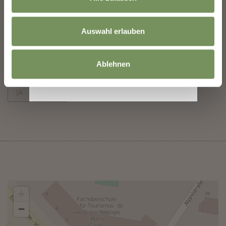
T
+39 0473 211623
Auswahl erlauben
Ablehnen
WAR DER INHALT FÜR DICH HILFREICH?
JA
NEIN
+
−