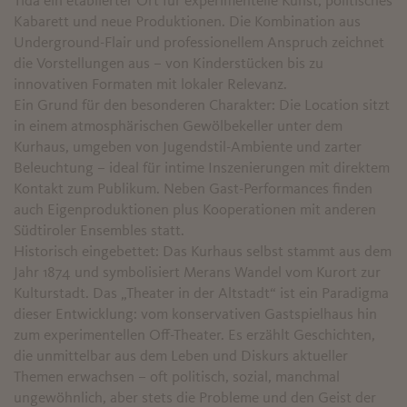
Tida ein etablierter Ort für experimentelle Kunst, politisches
Kabarett und neue Produktionen. Die Kombination aus
Underground-Flair und professionellem Anspruch zeichnet
die Vorstellungen aus – von Kinderstücken bis zu
innovativen Formaten mit lokaler Relevanz.
Ein Grund für den besonderen Charakter: Die Location sitzt
in einem atmosphärischen Gewölbekeller unter dem
Kurhaus, umgeben von Jugendstil-Ambiente und zarter
Beleuchtung – ideal für intime Inszenierungen mit direktem
Kontakt zum Publikum. Neben Gast-Performances finden
auch Eigenproduktionen plus Kooperationen mit anderen
Südtiroler Ensembles statt.
Historisch eingebettet: Das Kurhaus selbst stammt aus dem
Jahr 1874 und symbolisiert Merans Wandel vom Kurort zur
Kulturstadt. Das „Theater in der Altstadt“ ist ein Paradigma
dieser Entwicklung: vom konservativen Gastspielhaus hin
zum experimentellen Off-Theater. Es erzählt Geschichten,
die unmittelbar aus dem Leben und Diskurs aktueller
Themen erwachsen – oft politisch, sozial, manchmal
ungewöhnlich, aber stets die Probleme und den Geist der