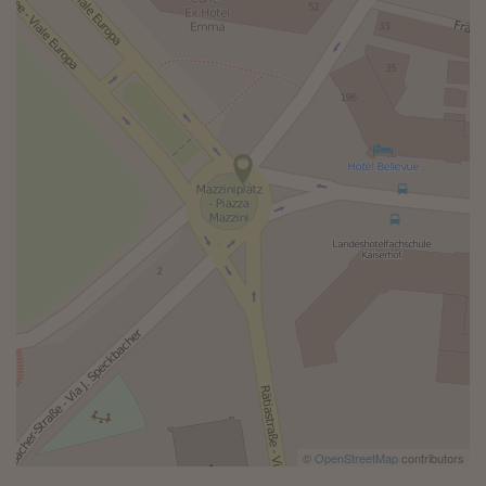
©
OpenStreetMap
contributors