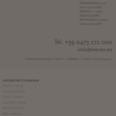
DONNERSTAG, 31.12.:
10:00-13:00 UHR
FREITAG, 1.1.2027:
GESCHLOSSEN
MITTWOCH, 6.1.2027:
10:00-13:00 UHR
Tel. +39 0473 272 000
info@meran.eu
KURVERWALTUNG MERAN |
PRIVACY
|
IMPRESSUM
|
COOKIES
| UID IT00197440217
UNTERKÜNFTE IN MERAN
Hotels in Meran
Pensionen Meran
Garnis in Meran
Gasthöfe in Meran
Residence Meran
B&B in Meran