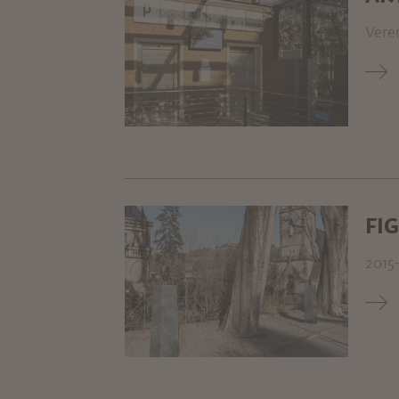
Vere
FI
2015