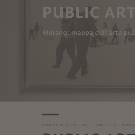
PUBLIC AR
Merano: mappa dell’arte pub
MERANO
CITTÀ & CULTURA
IL TERRITORIO & LE PERSO