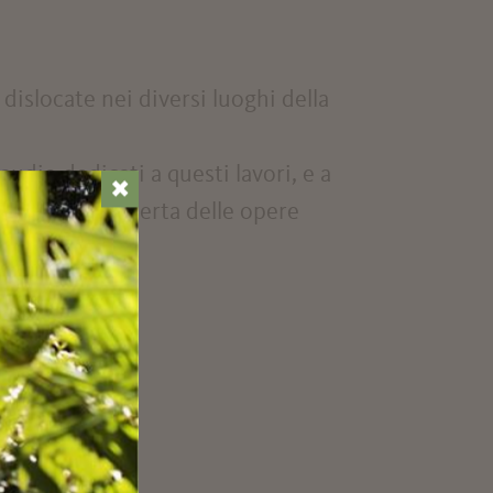
dislocate nei diversi luoghi della
 audio dedicati a questi lavori, e a
✖
rso, alla scoperta delle opere