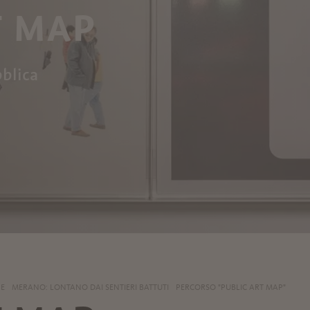
T MAP
blica
NE
MERANO: LONTANO DAI SENTIERI BATTUTI
PERCORSO "PUBLIC ART MAP"