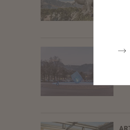
IN
Marg
ART