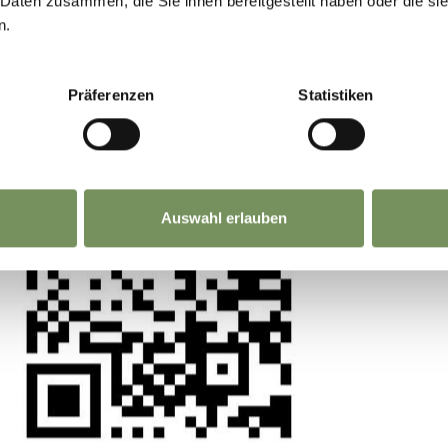
 Daten zusammen, die Sie ihnen bereitgestellt haben oder die s
n.
La tua opinione conta. Scansiona, condividi, fai l
differenza.
Präferenzen
Statistiken
STELLA ALPINA, 1997
o Pogačnik
LEGGI DI PIÙ
Auswahl erlauben
CAVALLO DI MAIA, 1989
 Sassu