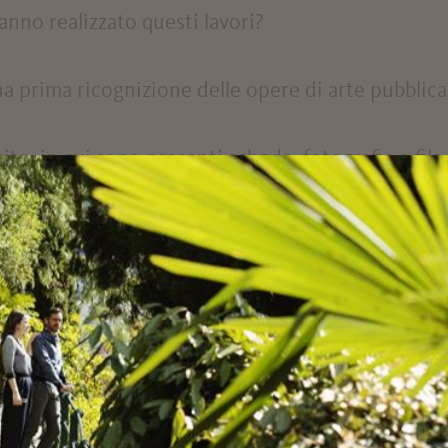
anno realizzato questi lavori?
 prima ricognizione delle opere di arte pubblica 
sito, in cui sono presenti schede, fotografie e file
o strade che conoscete o che non avete mai perco
 Merano.