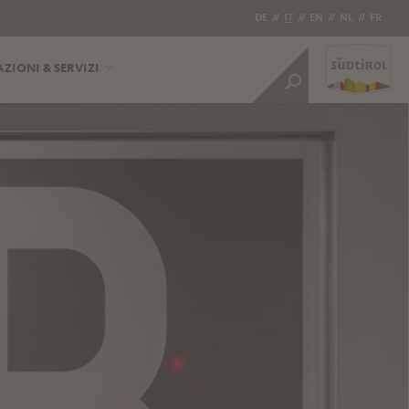
DE
//
IT
//
EN
//
NL
//
FR
ZIONI & SERVIZI