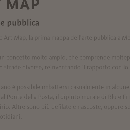
T MAP
e pubblica
ic Art Map, la prima mappa dell’arte pubblica a M
di un concetto molto ampio, che comprende moltepli
ere strade diverse, reinventando il rapporto con lo
rano è possibile imbattersi casualmente in alcun
al Ponte della Posta, il dipinto murale di Blu e Eri
rio. Altre sono più defilate e nascoste, oppure 
otidiani.