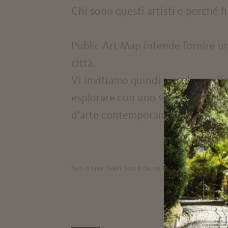
Chi sono questi artisti e perché h
Public Art Map intende fornire una
città.
Vi invitiamo quindi a esplorare il 
esplorare con uno sguardo divers
d’arte contemporanea presenti a
Testi di Anna Zinelli, Foto di Davide Perbellini