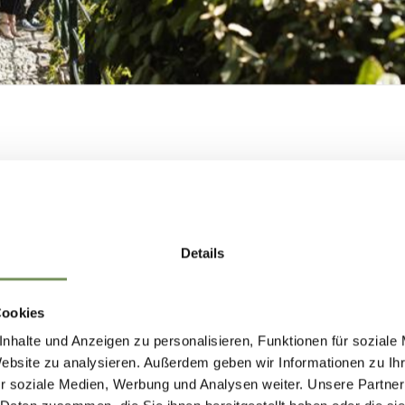
SMARTPHONE: PIANTINA
COSTRUIAMO
NSIEME IL FUTU
Details
DI MERANO.
NZA TITOLO, 2006
 Ericailcane
Cookies
nhalte und Anzeigen zu personalisieren, Funktionen für soziale
LEGGI DI PIÙ
COSTRUIAMO INSIEME IL FUTURO DI
Website zu analysieren. Außerdem geben wir Informationen zu I
r soziale Medien, Werbung und Analysen weiter. Unsere Partner
MERANO.