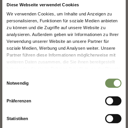
Diese Webseite verwendet Cookies
COSTRUIAMO INSIEME IL
Wir verwenden Cookies, um Inhalte und Anzeigen zu
FUTURO DI MERANO.
personalisieren, Funktionen für soziale Medien anbieten
WIL-MA KAMMERER
zu können und die Zugriffe auf unsere Website zu
analysieren. Außerdem geben wir Informationen zu Ihrer
COSTRUIAMO INSIEME IL FUTURO DI
MERANO.
Verwendung unserer Website an unsere Partner für
soziale Medien, Werbung und Analysen weiter. Unsere
La tua opinione conta. Scansiona, condividi, fai la
Partner führen diese Informationen möglicherweise mit
differenza.
weiteren Daten zusammen, die Sie ihnen bereitgestellt
haben oder die sie im Rahmen Ihrer Nutzung der Dienste
gesammelt haben.
Einwilligungsauswahl
FRANCIS UPRITCHARD
WALTER MORODER
Notwendig
Präferenzen
Statistiken