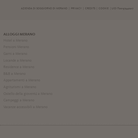
AZIENDA DI SOGGIORNO DI MERANO |
PRIVACY
|
CREDITS
|
COOKIE
| UID IT00197440217
ALLOGGI MERANO
Hotel a Merano
Pensioni Merano
Garni a Merano
Locande a Merano
Residence a Merano
B&B a Merano
Appartamenti a Merano
Agriturismi a Merano
Ostello della gioventú a Merano
Campeggi a Merano
Vacanze accessibili a Merano