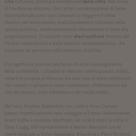
vita
culturale, politica e intellettuale
della città
. Nel corso
di tre diverse edizioni, dieci artisti contemporanei di fama
internazionale sono stati chiamati a rileggere il tema
classico del monumento, tradizionalmente collocato nello
spazio pubblico, reinterpretandolo liberamente in base alla
propria poetica. Il risultato sono
dieci sculture
lontane dal
ritratto naturalistico e dalla retorica commemorativa, che
tracciano un percorso nella memoria cittadina.
Il progetto ha previsto anche un diretto coinvolgimento
della collettività: i cittadini di Merano hanno potuto, infatti,
votare la propria preferenza tra una rosa di nomi selezionati
dai curatori o proporre nuovi nominativi, direttamente dal
sito del museo, della biblioteca o dai social media.
Nel 2015 Stephan Balkenhol, Urs Lüthi e Aron Demetz
hanno rispettivamente reso omaggio a Emma Hellenstainer,
Franz Kafka e Antonio Manfredi; nel 2016 è stata la volta di
Tony Cragg, Wil-ma Kammerer e Walter Moroder con le
opere dedicate a Sivius Magnago, Rina Riva e Piero Richard;