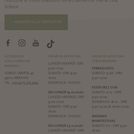
inbox
ABBONATI ALLA NEWSLETTER
AZIENDA DI
ORARI DI APERTURA
ORARI DI APERTURA
SOGGIORNO DI
STRAORDINARI
LUNEDÌ-VENERDÌ: ORE
MERANO
9:00-17:30
FERRAGOSTO
CORSO LIBERTÀ 45
SABATO: ORE 9:30-
SABATO 15.08.: ORE
39012 MERANO
16:00
9:30-13:00
TEL.
+39 0473 272 000
DOMENICA: CHIUSO
FESTA DELL'UVA
DA LUNEDÌ 19.10.2026:
SABATO 17.10.: ORE
LUNEDÌ–VENERDÌ: ORE
9:30-16:00
9:00-17:00
DOMENICA 18.10.: ORE
SABATO: ORE 9:30-
9:30-14:00 & 16:00-17:00
16:00
DOMENICA: CHIUSO
MERANO
WINEFESTIVAL
DA LUNEDÌ 23.11.2026:
SABATO 7.11.: ORE 9:30-
LUNEDÌ–VENERDÌ: ORE
16:00