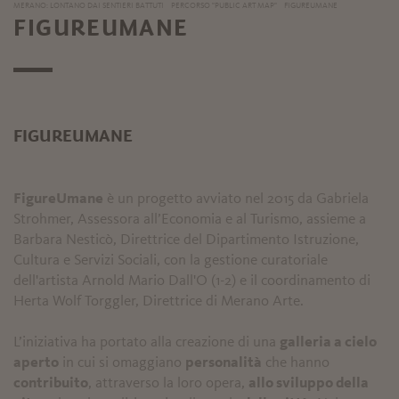
MERANO: LONTANO DAI SENTIERI BATTUTI
PERCORSO "PUBLIC ART MAP"
FIGUREUMANE
FIGUREUMANE
FIGUREUMANE
FigureUmane
è un progetto avviato nel 2015 da Gabriela
Strohmer, Assessora all’Economia e al Turismo, assieme a
Barbara Nesticò, Direttrice del Dipartimento Istruzione,
Cultura e Servizi Sociali, con la gestione curatoriale
dell'artista Arnold Mario Dall'O (1-2) e il coordinamento di
Herta Wolf Torggler, Direttrice di Merano Arte.
L’iniziativa ha portato alla creazione di una
galleria a cielo
aperto
in cui si omaggiano
personalità
che hanno
contribuito
, attraverso la loro opera,
allo sviluppo della