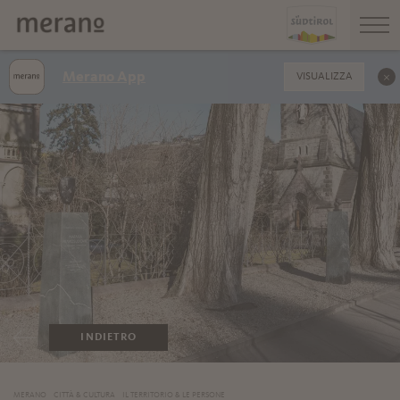
Merano App
VISUALIZZA
INDIETRO
MERANO
CITTÀ & CULTURA
IL TERRITORIO & LE PERSONE