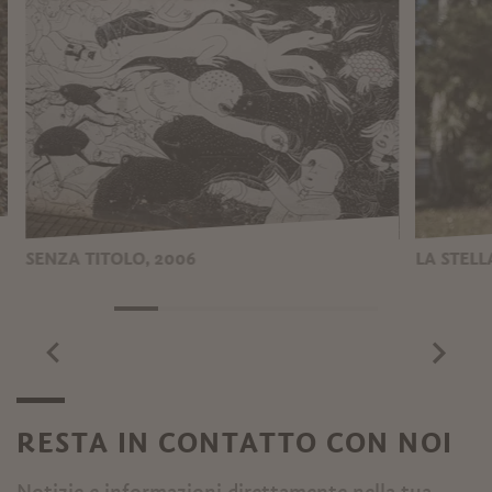
SENZA TITOLO, 2006
LA STELL
RESTA IN CONTATTO CON NOI
Notizie e informazioni direttamente nella tua