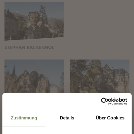
STEPHAN BALKENHOL
✖
URS LÜTHI
MICHAEL FLIRI
Zustimmung
Details
Über Cookies