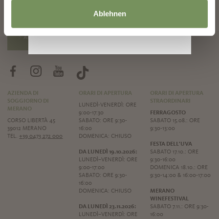
Notizie e informazioni direttamente nella tua
inbox
Ablehnen
ABBONATI ALLA NEWSLETTER
AZIENDA DI
ORARI DI APERTURA
ORARI DI APERTURA
SOGGIORNO DI
STRAORDINARI
LUNEDÌ-VENERDÌ: ORE
MERANO
9:00-17:30
FERRAGOSTO
CORSO LIBERTÀ 45
SABATO: ORE 9:30-
SABATO 15.08.: ORE
39012 MERANO
16:00
9:30-13:00
TEL.
+39 0473 272 000
DOMENICA: CHIUSO
FESTA DELL'UVA
DA LUNEDÌ 19.10.2026:
SABATO 17.10.: ORE
LUNEDÌ–VENERDÌ: ORE
9:30-16:00
9:00-17:00
DOMENICA 18.10.: ORE
SABATO: ORE 9:30-
9:30-14:00 & 16:00-17:00
16:00
DOMENICA: CHIUSO
MERANO
WINEFESTIVAL
DA LUNEDÌ 23.11.2026:
SABATO 7.11.: ORE 9:30-
LUNEDÌ–VENERDÌ: ORE
16:00