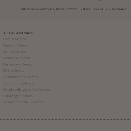
AZIENDA DI SOGGIORNO DI MERANO |
PRIVACY
|
CREDITS
|
COOKIE
| UID IT00197440217
ALLOGGI MERANO
Hotel a Merano
Pensioni Merano
Garni a Merano
Locande a Merano
Residence a Merano
B&B a Merano
Appartamenti a Merano
Agriturismi a Merano
Ostello della gioventú a Merano
Campeggi a Merano
Vacanze accessibili a Merano