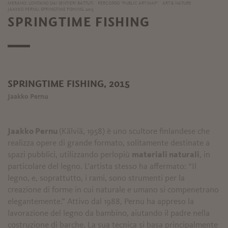
MERANO: LONTANO DAI SENTIERI BATTUTI
PERCORSO "PUBLIC ART MAP"
ART & NATURE
JAAKKO PERNU, SPRINGTIME FISHING, 2015
SPRINGTIME FISHING
SPRINGTIME FISHING, 2015
Jaakko Pernu
Jaakko Pernu
(Kälviä, 1958) è uno scultore finlandese che
realizza opere di grande formato, solitamente destinate a
spazi pubblici, utilizzando perlopiù
materiali naturali
, in
particolare del legno. L’artista stesso ha affermato: “Il
legno, e, soprattutto, i rami, sono strumenti per la
creazione di forme in cui naturale e umano si compenetrano
elegantemente.” Attivo dal 1988, Pernu ha appreso la
lavorazione del legno da bambino, aiutando il padre nella
costruzione di barche. La sua tecnica si basa principalmente