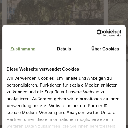
✖
Zustimmung
Details
Über Cookies
ARCADIALEGO, 2015
LEER ODE
Diese Webseite verwendet Cookies
COSTRUIAMO INSIEME IL
Wir verwenden Cookies, um Inhalte und Anzeigen zu
FUTURO DI MERANO.
personalisieren, Funktionen für soziale Medien anbieten
zu können und die Zugriffe auf unsere Website zu
analysieren. Außerdem geben wir Informationen zu Ihrer
COSTRUIAMO INSIEME IL FUTURO DI
Qui trovate le altre opere d'arte:
MERANO.
Verwendung unserer Website an unsere Partner für
soziale Medien, Werbung und Analysen weiter. Unsere
La tua opinione conta. Scansiona, condividi, fai la
Partner führen diese Informationen möglicherweise mit
differenza.
weiteren Daten zusammen, die Sie ihnen bereitgestellt