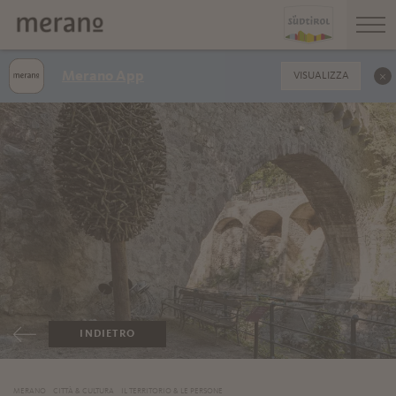
Merano App
VISUALIZZA
INDIETRO
MERANO
CITTÀ & CULTURA
IL TERRITORIO & LE PERSONE