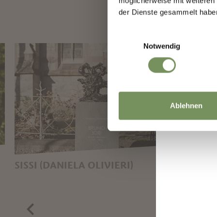
möglicherweise mit weiteren
der Dienste gesammelt habe
Einwilligungsauswahl
Notwendig
Ablehnen
SISSI (DANIELA OLIVIERI)
ARON
OMAGGIO A BRUNO JORI, 2017
OMA
MAN