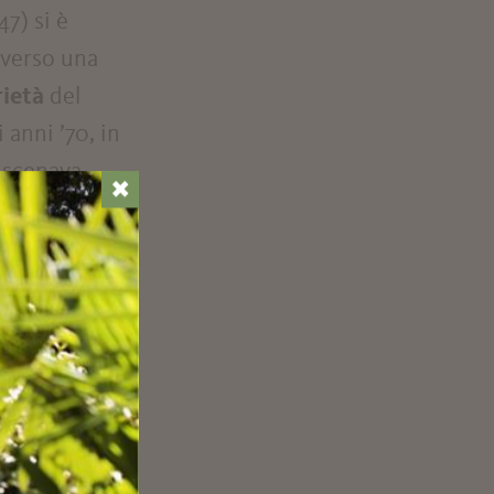
47) si è
raverso una
rietà
del
 anni ’70, in
nscenava
✖
 una
mo luogo come
anz Kafka
” dello
o Lühti crea un
 identità e