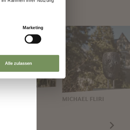
ie im Rahmen Ihrer Nutzung
a
Marketing
Alle zulassen
KENHOL
MICHAEL FLIRI
 EMMA
OMAGGIO A NATALIA
ER, 2015
PRAVOSUDOVIČ, 2017