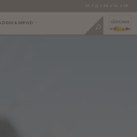
DE
//
IT
//
EN
//
NL
//
FR
ZIONI & SERVIZI