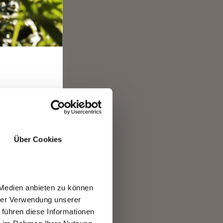
l giovane
orfosi, in un
 Emma di
sa nella
i, tra cui le
RO
Über Cookies
 Medien anbieten zu können
hrer Verwendung unserer
 führen diese Informationen