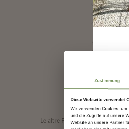
quella di Kaf
commesso viag
enorme insett
Kafka, malato 
Merano e, suc
primavera del 
I
celebri Letter
Zustimmung
Diese Webseite verwendet 
Wir verwenden Cookies, um I
und die Zugriffe auf unsere 
Le altre FigureUmane:
Website an unsere Partner fü