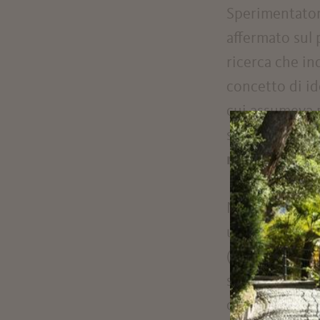
Sperimentator
affermato sul 
ricerca che in
concetto di ide
cui assumeva 
situazioni vol
riflessione i
Non a caso an
un autoritrat
(Praga, 1883 - 
scrittore, int
complesso
gio