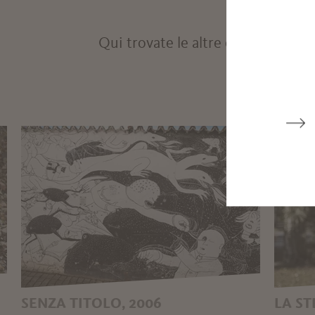
Qui trovate le altre opere d'arte:
SENZA TITOLO, 2006
LA ST