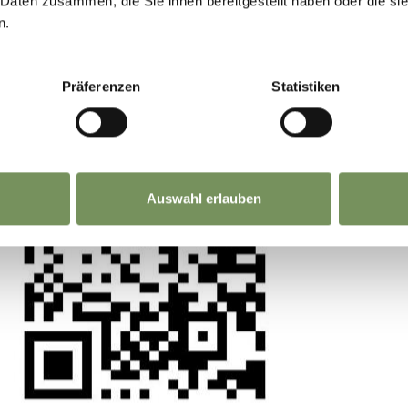
 Daten zusammen, die Sie ihnen bereitgestellt haben oder die s
n.
La tua opinione conta. Scansiona, condividi, fai l
differenza.
Präferenzen
Statistiken
Auswahl erlauben
 DEMETZ
STEPHAN BAL
GGIO A ANTONIO
OMAGGIO A
FREDI, 2015
HELLENSTAIN