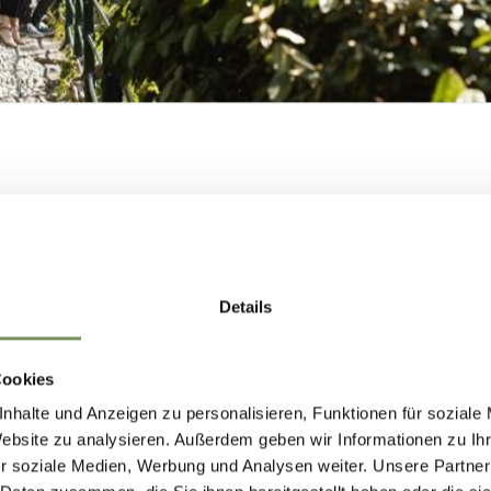
ka, ma evocando al contempo la trasformazione de
giatore Gregor Samsa, protagonista de La metam
o.
di tubercolosi, soggiornò per cure al Grandhotel
cessivamente, alla pensione Ottoburg di Maia Bas
COSTRUIAMO
1920; a questo periodo risalgono numerosi cartegg
NSIEME IL FUTU
e a Milena.
Details
DI MERANO.
Cookies
nhalte und Anzeigen zu personalisieren, Funktionen für soziale
COSTRUIAMO INSIEME IL FUTURO DI
Website zu analysieren. Außerdem geben wir Informationen zu I
r soziale Medien, Werbung und Analysen weiter. Unsere Partner
MERANO.