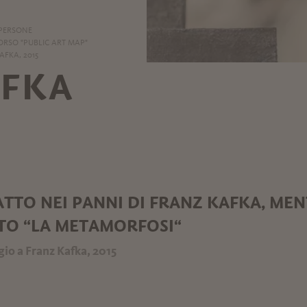
 PERSONE
ORSO "PUBLIC ART MAP"
AFKA, 2015
AFKA
TTO NEI PANNI DI FRANZ KAFKA, MEN
TO “LA METAMORFOSI“
io a Franz Kafka, 2015