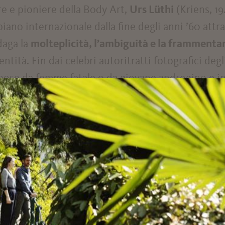
e e pioniere della Body Art,
Urs Lüthi
(Kriens, 19
piano internazionale dalla fine degli anni ’60 att
daga la
molteplicità, l’ambiguità e la frammenta
ntità. Fin dai celebri autoritratti fotografici degli
pose da femme fatale o da giovane androgino e i
utamente assurde e stranianti, Lüthi ha proposto
ncentrata su una componente autobiografica
.
che l’opera proposta a Merano è definita in pri
to e, quindi, non come una rappresentazione di
Fr
Kierling, 1924), bensì dell’artista stesso “nei panni
ento a scrivere il celebre racconto. In questo mod
co di rimandi
, non solo sovrapponendo la propria