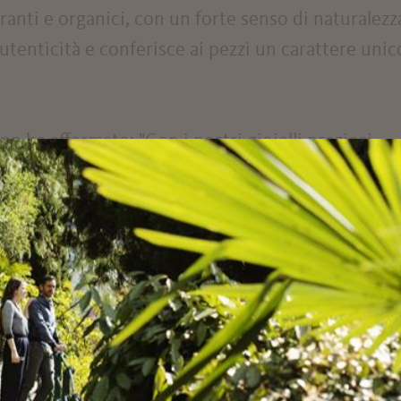
branti e organici, con un forte senso di naturalezz
tenticità e conferisce ai pezzi un carattere unic
n ha affermato: "Con i nostri gioielli preziosi,
mento di vita, quello che tutti desiderano:
ia e sfaccettatura. L'entusiasmo che proviamo ne
segreto della radiosa gioia di vivere che essi
"La Chiave della Felicità", Jürgen Kurzmann ha gi
professionali.