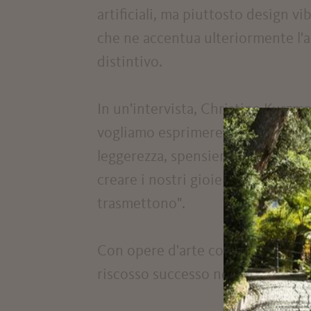
artificiali, ma piuttosto design vi
che ne accentua ulteriormente l'au
distintivo.
In un'intervista, Christine Kurzman
vogliamo esprimere un certo senti
leggerezza, spensieratezza, armon
creare i nostri gioielli è forse il 
trasmettono".
Con opere d'arte come "Laurin" o 
riscosso successo negli ambienti 