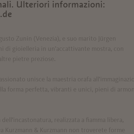
ali. Ulteriori informazioni:
.de
gusto Zunin (Venezia), e suo marito Jürgen
i di gioielleria in un'accattivante mostra, con
 altre pietre preziose.
assionato unisce la maestria orafa all'immaginazi
alla forma perfetta, vibranti e unici, pieni di armo
a dell'incastonatura, realizzata a fiamma libera,
. Da Kurzmann & Kurzmann non troverete forme