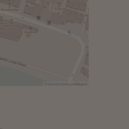
©
OpenStreetMap
contributors