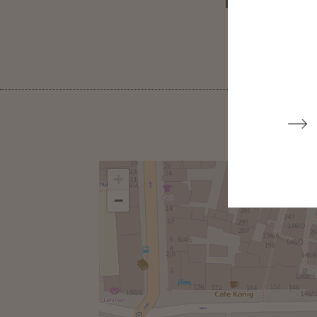
IL CONTENU
+
−