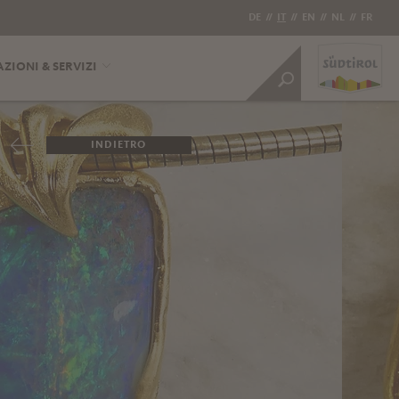
DE
//
IT
//
EN
//
NL
//
FR
ZIONI & SERVIZI
INDIETRO