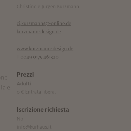
Christine e Jürgen Kurzmann
cj.kurzmann@t-online.de
kurzmann-design.de
www.kurzmann-design.de
T
0049 0175 461320
Prezzi
one
Adulti
nia e
0 €
Entrata libera.
Iscrizione richiesta
No
info@kurhaus.it