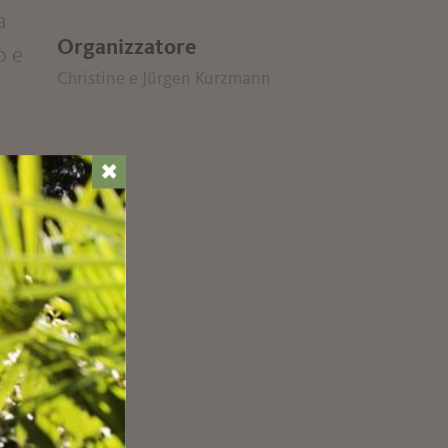
a
Organizzatore
o e
Christine e Jürgen Kurzmann
✖
l
à