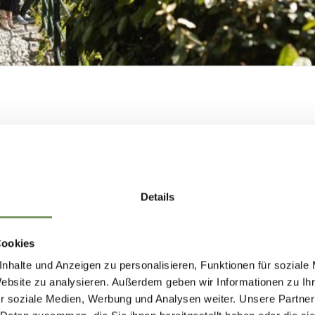
realizzata con noce di cacao, corno e lapislazzuli
sposta anche alla mostra.
lieti di dare il benvenuto alla coppia di artisti 
irare.
COSTRUIAMO
NSIEME IL FUTU
Details
DI MERANO.
Cookies
nhalte und Anzeigen zu personalisieren, Funktionen für soziale
COSTRUIAMO INSIEME IL FUTURO DI
Website zu analysieren. Außerdem geben wir Informationen zu I
r soziale Medien, Werbung und Analysen weiter. Unsere Partner
MERANO.