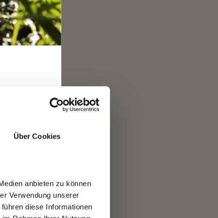
, sta
nella
RO
Über Cookies
 Medien anbieten zu können
hrer Verwendung unserer
 führen diese Informationen