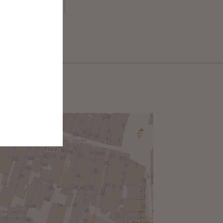
SÌ
NO