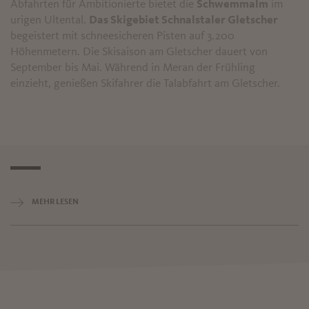
Abfahrten für Ambitionierte bietet die
Schwemmalm
im
urigen Ultental.
Das Skigebiet Schnalstaler Gletscher
begeistert mit schneesicheren Pisten auf 3.200
Höhenmetern. Die Skisaison am Gletscher dauert von
September bis Mai. Während in Meran der Frühling
einzieht, genießen Skifahrer die Talabfahrt am Gletscher.
MEHR LESEN