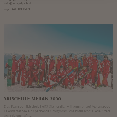
info@scvigiljoch.it
MEHR LESEN
SKISCHULE MERAN 2000
Das Team der Skischule heißt Sie herzlich willkommen auf Meran 2000 !
Es erwartet Sie ein spannendes Programm, das natürlich für jede Alters-
und Niveaustufe ...