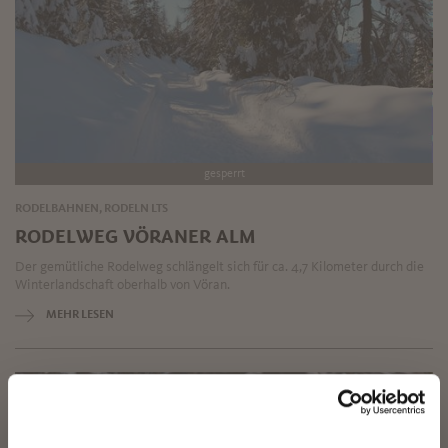
gesperrt
RODELBAHNEN, RODELN LTS
RODELWEG VÖRANER ALM
Der gemütliche Rodelweg schlängelt sich für ca. 4,7 Kilometer durch die
Winterlandschaft oberhalb von Vöran.
MEHR LESEN
✖