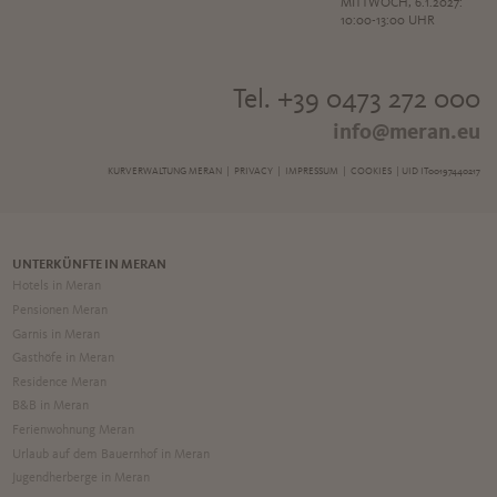
MITTWOCH, 6.1.2027:
10:00-13:00 UHR
Tel. +39 0473 272 000
info@meran.eu
KURVERWALTUNG MERAN |
PRIVACY
|
IMPRESSUM
|
COOKIES
| UID IT00197440217
UNTERKÜNFTE IN MERAN
Hotels in Meran
Pensionen Meran
Garnis in Meran
Gasthöfe in Meran
Residence Meran
B&B in Meran
Ferienwohnung Meran
Urlaub auf dem Bauernhof in Meran
Jugendherberge in Meran