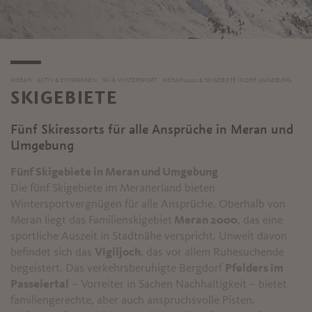
MERAN
AKTIV & ENTSPANNEN
SKI & WINTERSPORT
MERAN 2000 & SKIGEBIETE IN DER UMGEBUNG
SKIGEBIETE
Fünf Skiressorts für alle Ansprüche in Meran und
Umgebung
Fünf Skigebiete in Meran und Umgebung
Die fünf Skigebiete im Meranerland bieten
Wintersportvergnügen für alle Ansprüche. Oberhalb von
Meran liegt das Familienskigebiet
Meran 2000
, das eine
sportliche Auszeit in Stadtnähe verspricht. Unweit davon
befindet sich das
Vigiljoch
, das vor allem Ruhesuchende
begeistert. Das verkehrsberuhigte Bergdorf
Pfelders im
Passeiertal
– Vorreiter in Sachen Nachhaltigkeit – bietet
familiengerechte, aber auch anspruchsvolle Pisten.