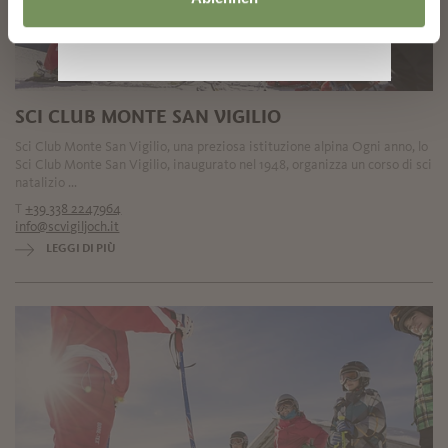
SCI CLUB MONTE SAN VIGILIO
Sci Club Monte San Vigilio, una preziosa istituzione alpina Ogni anno, lo
Sci Club Monte San Vigilio, inaugurato nel 1948, organizza un corso di sci
natalizio ...
T
+39 338 2247964
info@scvigiljoch.it
LEGGI DI PIÙ