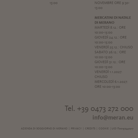
13:00
NOVEMBRE ORE 9:30-
13:00
MERCATINI DI NATALE
DI MERANO
MARTEDÌ 8.12.: ORE
10:00-13:00
GIOVEDÌ 24.12.: ORE
10:00-13:00
VENERDÌ 25.12.: CHIUSO
SABATO 26.12.: ORE
10:00-13:00
GIOVEDÌ 31.12.: ORE
10:00-13:00
VENERDÌ 1.1.2027:
CHIUSO
MERCOLEDÌ 6.1.2027:
ORE 10:00-13:00
Tel. +39 0473 272 000
info@meran.eu
AZIENDA DI SOGGIORNO DI MERANO |
PRIVACY
|
CREDITS
|
COOKIE
| UID IT00197440217