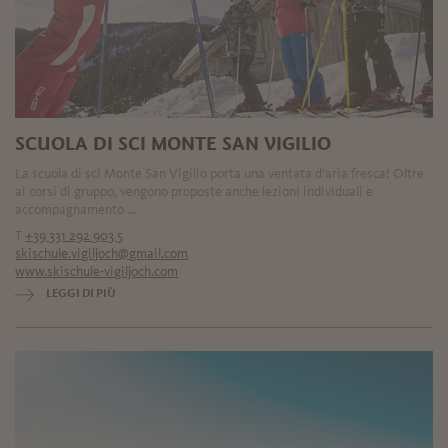
SCUOLA DI SCI MONTE SAN VIGILIO
La scuola di sci Monte San Vigilio porta una ventata d’aria fresca! Oltre
ai corsi di gruppo, vengono proposte anche lezioni individuali e
accompagnamento ...
T
+39 331 292 903 5
skischule.vigiljoch@gmail.com
www.skischule-vigiljoch.com
LEGGI DI PIÙ