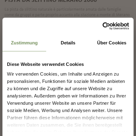
La pista da slittino naturale è particolarmente amata dalle famiglie
come da gruppi e parte proprio accanto alla stazione a monte di Merano
2000. Da ...
✖
LEGGI DI PIÙ
Zustimmung
Details
Über Cookies
Diese Webseite verwendet Cookies
COSTRUIAMO INSIEME IL
Wir verwenden Cookies, um Inhalte und Anzeigen zu
FUTURO DI MERANO.
personalisieren, Funktionen für soziale Medien anbieten
zu können und die Zugriffe auf unsere Website zu
analysieren. Außerdem geben wir Informationen zu Ihrer
COSTRUIAMO INSIEME IL FUTURO DI
MERANO.
Verwendung unserer Website an unsere Partner für
soziale Medien, Werbung und Analysen weiter. Unsere
La tua opinione conta. Scansiona, condividi, fai la
Partner führen diese Informationen möglicherweise mit
differenza.
chiuso
weiteren Daten zusammen, die Sie ihnen bereitgestellt
haben oder die sie im Rahmen Ihrer Nutzung der Dienste
PISTE PER SLITTINI, RODELN LTS