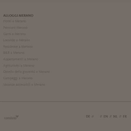
ALLOGGI MERANO
Hotel a Merano
Pensioni Merano
Garni a Merano
Locande a Merano
Residence a Merano
B&B a Merano
Appartamenti a Merano
Agriturismi a Merano
Ostello della gioventú a Merano
Campeggi a Merano
Vacanze accessibili a Merano
DE
//
IT
//
EN
//
NL
//
FR