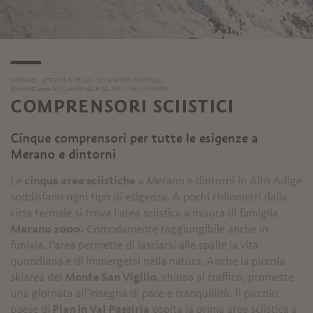
MERANO
ATTIVITÀ & RELAX
SCI & SPORT INVERNALI
MERANO 2000 & COMPRENSORI SCIISTICI NEI DINTORNI
COMPRENSORI SCIISTICI
Cinque comprensori per tutte le esigenze a
Merano e dintorni
Le
cinque aree sciistiche
a Merano e dintorni in Alto Adige
soddisfano ogni tipo di esigenza. A pochi chilometri dalla
città termale si trova l’area sciistica a misura di famiglia
Merano 2000.
Comodamente raggiungibile anche in
funivia, l’area permette di lasciarsi alle spalle la vita
quotidiana e di immergersi nella natura. Anche la piccola
skiarea del
Monte San Vigilio
, chiuso al traffico, promette
una giornata all’insegna di pace e tranquillità. Il piccolo
paese di
Plan in Val Passiria
ospita la prima area sciistica a