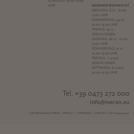
SONNTAG: 10:00-13:00
UHR
MERANER WEIHNACHT
DIENSTAG, 8.12.: 10:00-
13:00 UHR
DONNERSTAG, 24.12.:
10:00-13:00 UHR
FREITAG, 25.12.:
GESCHLOSSEN
SAMSTAG, 26.12.: 10:00-
13:00 UHR
DONNERSTAG, 31.12.:
10:00-13:00 UHR
FREITAG, 1.1.2027:
GESCHLOSSEN
MITTWOCH, 6.1.2027:
10:00-13:00 UHR
Tel. +39 0473 272 000
info@meran.eu
KURVERWALTUNG MERAN |
PRIVACY
|
IMPRESSUM
|
COOKIES
| UID IT00197440217