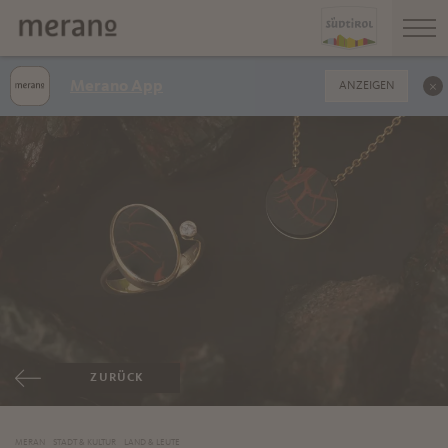
Merano App
ANZEIGEN
ZURÜCK
MERAN
STADT & KULTUR
LAND & LEUTE