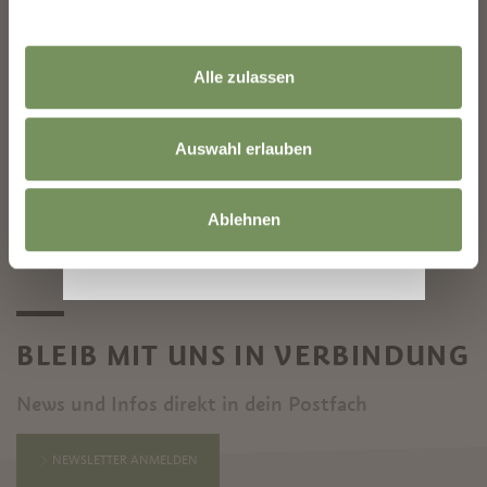
Alle zulassen
KONRAD LAIMER
☛ Posthaus | Leonardo-da-Vinci-Straße 17 🖈 posthaus-merano.it *
Auswahl erlauben
facebook.com/posthaus.merano * instagram.com/posthaus_merano
MEHR LESEN
Ablehnen
BLEIB MIT UNS IN VERBINDUNG
News und Infos direkt in dein Postfach
NEWSLETTER ANMELDEN