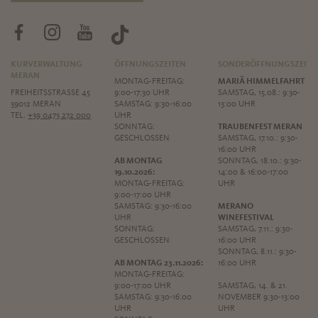
KURVERWALTUNG
ÖFFNUNGSZEITEN
SONDERÖFFNUNGSZEITE
MERAN
MONTAG-FREITAG:
MARIÄ HIMMELFAHRT
FREIHEITSSTRASSE 45
9:00-17:30 UHR
SAMSTAG, 15.08.: 9:30-
39012 MERAN
SAMSTAG: 9:30-16:00
13:00 UHR
TEL.
+39 0473 272 000
UHR
SONNTAG:
TRAUBENFEST MERAN
GESCHLOSSEN
SAMSTAG, 17.10.: 9:30-
16:00 UHR
AB MONTAG
SONNTAG, 18.10.: 9:30-
19.10.2026:
14:00 & 16:00-17:00
MONTAG-FREITAG:
UHR
9:00-17:00 UHR
SAMSTAG: 9:30-16:00
MERANO
UHR
WINEFESTIVAL
SONNTAG:
SAMSTAG, 7.11.: 9:30-
GESCHLOSSEN
16:00 UHR
SONNTAG, 8.11.: 9:30-
AB MONTAG 23.11.2026:
16:00 UHR
MONTAG-FREITAG:
9:00-17:00 UHR
SAMSTAG, 14. & 21.
SAMSTAG: 9:30-16:00
NOVEMBER 9:30-13:00
UHR
UHR