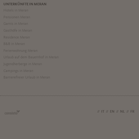
UNTERKÜNFTE IN MERAN
Hotels in Meran
Pensionen Meran
Garnis in Meran
Gasthöfe in Meran
Residence Meran
B&B in Meran
Ferienwohnung Meran
Urlaub auf dem Bauernhof in Meran
Jugendherberge in Meran
Campings in Meran
Barrierefreier Urlaub in Meran
DE
//
IT
//
EN
//
NL
//
FR