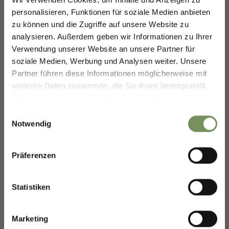
MERANS ZUKUNFT
bei der „Milano Jewellery Week“ inklusive, denn, erklärt
personalisieren, Funktionen für soziale Medien anbieten
GESTALTEN — GEMEINSAM.
Konrad Laimer: „Wenn man Kunsthandwerk wirklich lebt, ist
zu können und die Zugriffe auf unsere Website zu
das grenzüberschreitende Arbeiten eine logische
analysieren. Außerdem geben wir Informationen zu Ihrer
MERANS ZUKUNFT GESTALTEN —
Konsequenz“.
Verwendung unserer Website an unsere Partner für
GEMEINSAM.
soziale Medien, Werbung und Analysen weiter. Unsere
Deine Meinung zählt. Scannen, teilen, bewegen.
Partner führen diese Informationen möglicherweise mit
weiteren Daten zusammen, die Sie ihnen bereitgestellt
haben oder die sie im Rahmen Ihrer Nutzung der Dienste
gesammelt haben.
Einwilligungsauswahl
Lernt Konrad kennen:
Notwendig
Präferenzen
Statistiken
Marketing