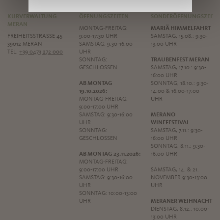
KURVERWALTUNG
ÖFFNUNGSZEITEN
SONDERÖFFNUNGSZEITE
MERAN
MONTAG-FREITAG:
MARIÄ HIMMELFAHRT
FREIHEITSSTRASSE 45
9:00-17:30 UHR
SAMSTAG, 15.08.: 9:30-
39012 MERAN
SAMSTAG: 9:30-16:00
13:00 UHR
TEL.
+39 0473 272 000
UHR
SONNTAG:
TRAUBENFEST MERAN
GESCHLOSSEN
SAMSTAG, 17.10.: 9:30-
16:00 UHR
AB MONTAG
SONNTAG, 18.10.: 9:30-
19.10.2026:
14:00 & 16:00-17:00
MONTAG-FREITAG:
UHR
9:00-17:00 UHR
SAMSTAG: 9:30-16:00
MERANO
UHR
WINEFESTIVAL
SONNTAG:
SAMSTAG, 7.11.: 9:30-
GESCHLOSSEN
16:00 UHR
SONNTAG, 8.11.: 9:30-
AB MONTAG 23.11.2026:
16:00 UHR
MONTAG-FREITAG:
9:00-17:00 UHR
SAMSTAG, 14. & 21.
SAMSTAG: 9:30-16:00
NOVEMBER 9:30-13:00
UHR
UHR
SONNTAG: 10:00-13:00
UHR
MERANER WEIHNACHT
DIENSTAG, 8.12.: 10:00-
13:00 UHR