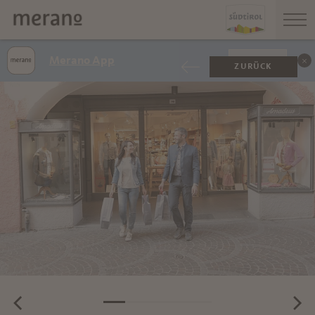
Merano App
ANZEIGEN
ZURÜCK