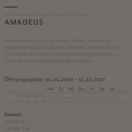
MERAN
STADT & KULTUR
LAND & LEUTE
SHOPPING
SHOPPING CARD
AMADEUS
Bei Amadeus Tracht aus Südtirol finden Sie flotte bis
elegante Kleidung im Alpinen-Lifestyle, Lederhosen und
Dirndln für Sie und Ihn. Ebenso finden Sie eine große
Auswahl an Trachtenbekleidung für Kinder.
Öffnungszeiten:
01.01.2026 - 31.12.2027
Mo
Di
Mi
Do
Fr
Sa
So
10:00 - 18:00
Kontakt
Amadeus
Lauben 298