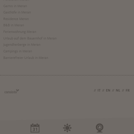
Garnis in Meran
Gasthöfe in Meran
Residence Meran
B&B in Meran
Ferienwohnung Meran
Urlaub auf dem Bauernhof in Meran
Jugendherberge in Meran
Campings in Meran
Barrierefreier Urlaub in Meran
DE
//
IT
//
EN
//
NL
//
FR