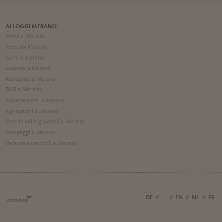
ALLOGGI MERANO
Hotel a Merano
Pensioni Merano
Garni a Merano
Locande a Merano
Residence a Merano
B&B a Merano
Appartamenti a Merano
Agriturismi a Merano
Ostello della gioventú a Merano
Campeggi a Merano
Vacanze accessibili a Merano
DE
//
IT
//
EN
//
NL
//
FR