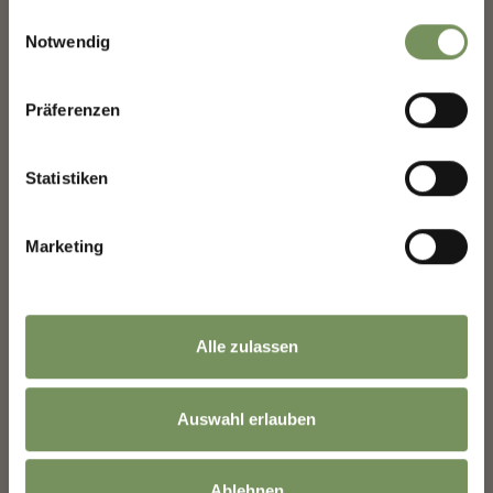
gesammelt haben.
PISTA DA SLITTINO MALGA LEADNER
Einwilligungsauswahl
Notwendig
Piccola pista da slittino vicino alla malga Leadner Alm per tutta la
famiglia!
Präferenzen
LEGGI DI PIÙ
Statistiken
Marketing
SCUOLE DI SCI
Alle zulassen
Auswahl erlauben
Ablehnen