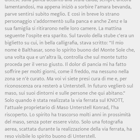
lamentandosi, ma appena iniziò a sorbire l’amara bevanda,
parve sentirsi subito meglio. E così in breve lo strano
personaggio s’addormentò sulla panca e anche Zenz e la
sua famiglia si ritirarono nelle loro camere. La mattina
seguente l’ospite era sparito. Sul tavolo della stube c’era un
biglietto su cui, in bella calligrafia, stava scritto: “Il mio
nome è Balthasar, sono lo spirito buono del Monte Sole che,
una volta qua e un’altra là, controlla che sul monte tutto
proceda per il verso giusto. Il dolor di pancia mi ha fatto
soffrire per molti giorni, come il freddo, ma nessuno nella
zona se n’è curato. Ma voi vi siete presi cura di me e, per
riconoscenza ora resterò a Unterstell. In futuro veglierò sul
maso, sui suoi dintorni e sulle persone che qui abitano.“
Solo quando è stata realizzata la via ferrata sul KNOTT,
l’attuale proprietario di Maso Unterstell Konrad, l’ha
riscoperto. Lo spirito ha trascorso molti anni in prossimità
del maso, senza poter essere visto. Solo una fotografia
aerea, scattata durante la realizzazione della via ferrata, ha
reso visibile lo spirito buono di Unterstell.