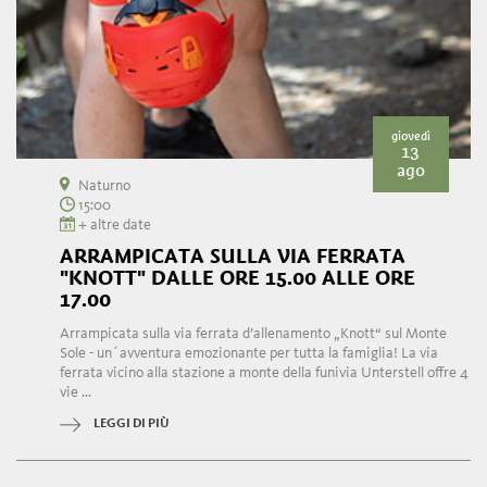
giovedì
13
ago
Naturno
15:00
+ altre date
ARRAMPICATA SULLA VIA FERRATA
"KNOTT" DALLE ORE 15.00 ALLE ORE
17.00
Arrampicata sulla via ferrata d’allenamento „Knott“ sul Monte
Sole - un´avventura emozionante per tutta la famiglia! La via
ferrata vicino alla stazione a monte della funivia Unterstell offre 4
vie ...
LEGGI DI PIÙ