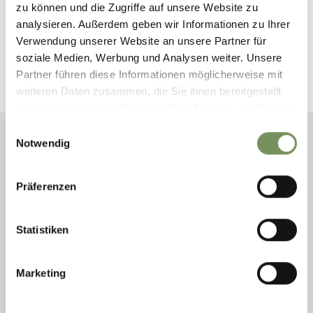
zu können und die Zugriffe auf unsere Website zu
analysieren. Außerdem geben wir Informationen zu Ihrer
Verwendung unserer Website an unsere Partner für
LO SPIRITO BUONO DI UNTERSTELL
soziale Medien, Werbung und Analysen weiter. Unsere
Partner führen diese Informationen möglicherweise mit
weiteren Daten zusammen, die Sie ihnen bereitgestellt
haben oder die sie im Rahmen Ihrer Nutzung der Dienste
gesammelt haben.
Einwilligungsauswahl
Notwendig
ESCURSIONI GUIDATE DI
ARRAMPICATA SULLA VIA
Präferenzen
FERRATA "KNOTT"
Statistiken
Ogni giovedì – la tua avventura verticale inizia qui
STAMPA
Marketing