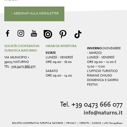
ABBONATI ALLA NEWSLETTER
SOCIETÀ COOPERATIVA
ORARI DI APERTURA
INVERNO
(NOVEMBRE
TURISTICA NATURNO
ESTATE
- MARZO)
VIA MUNICIPIO 1
LUNEDÌ - VENERDÌ
LUNEDÌ - VENERDÌ
39025 NATURNO
ORE 09.00 - 18.00
ORE 09.00 – 12.00 E
TEL.
+39 0473 666 077
13.00 – 17.00
SABATO
L'UFFICIO TURISTICO
ORE 09.00 - 14.00
RIMANE CHIUSO
DOMENICA E GIORNI
FESTIVI.
Tel. +39 0473 666 077
info@naturns.it
SOCIETÀ COOPERATIVA TURISTICA NATURNO |
PRIVACY
|
CREDITS
|
COOKIE
| UID IT01125780211