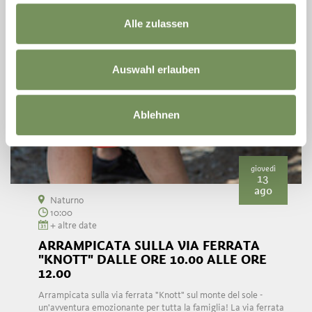
Alle zulassen
Auswahl erlauben
Ablehnen
giovedì
13
ago
Naturno
10:00
+ altre date
ARRAMPICATA SULLA VIA FERRATA
"KNOTT" DALLE ORE 10.00 ALLE ORE
12.00
Arrampicata sulla via ferrata "Knott" sul monte del sole -
un'avventura emozionante per tutta la famiglia! La via ferrata