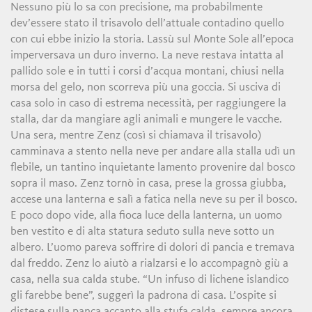
Nessuno più lo sa con precisione, ma probabilmente
dev’essere stato il trisavolo dell’attuale contadino quello
con cui ebbe inizio la storia. Lassù sul Monte Sole all’epoca
imperversava un duro inverno. La neve restava intatta al
pallido sole e in tutti i corsi d’acqua montani, chiusi nella
morsa del gelo, non scorreva più una goccia. Si usciva di
casa solo in caso di estrema necessità, per raggiungere la
stalla, dar da mangiare agli animali e mungere le vacche.
Una sera, mentre Zenz (così si chiamava il trisavolo)
camminava a stento nella neve per andare alla stalla udì un
flebile, un tantino inquietante lamento provenire dal bosco
sopra il maso. Zenz tornò in casa, prese la grossa giubba,
accese una lanterna e salì a fatica nella neve su per il bosco.
E poco dopo vide, alla fioca luce della lanterna, un uomo
ben vestito e di alta statura seduto sulla neve sotto un
albero. L’uomo pareva soffrire di dolori di pancia e tremava
dal freddo. Zenz lo aiutò a rialzarsi e lo accompagnò giù a
casa, nella sua calda stube. “Un infuso di lichene islandico
gli farebbe bene”, suggerì la padrona di casa. L’ospite si
distese sulla panca accanto alla stufa calda, sempre ancora