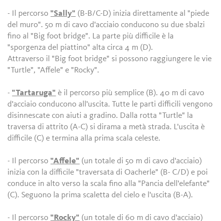
- Il percorso
"Sally"
(B-B/C-D) inizia direttamente al "piede
del muro". 50 m di cavo d'acciaio conducono su due sbalzi
fino al "Big foot bridge". La parte più difficile è la
"sporgenza del piattino" alta circa 4 m (D).
Attraverso il "Big foot bridge" si possono raggiungere le vie
"Turtle", "Affele" e "Rocky".
-
"Tartaruga"
è il percorso più semplice (B). 40 m di cavo
d'acciaio conducono all'uscita. Tutte le parti difficili vengono
disinnescate con aiuti a gradino. Dalla rotta "Turtle" la
traversa di attrito (A-C) si dirama a metà strada. L'uscita è
difficile (C) e termina alla prima scala celeste.
- Il percorso
"Affele"
(un totale di 50 m di cavo d'acciaio)
inizia con la difficile "traversata di Oacherle" (B- C/D) e poi
conduce in alto verso la scala fino alla "Pancia dell'elefante"
(C). Seguono la prima scaletta del cielo e l'uscita (B-A).
- Il percorso
"Rocky"
(un totale di 60 m di cavo d'acciaio)