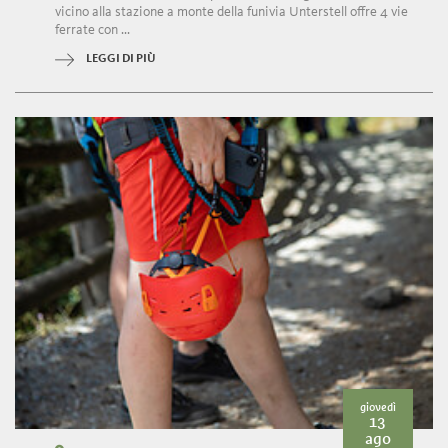
vicino alla stazione a monte della funivia Unterstell offre 4 vie
ferrate con ...
LEGGI DI PIÙ
giovedì
13
ago