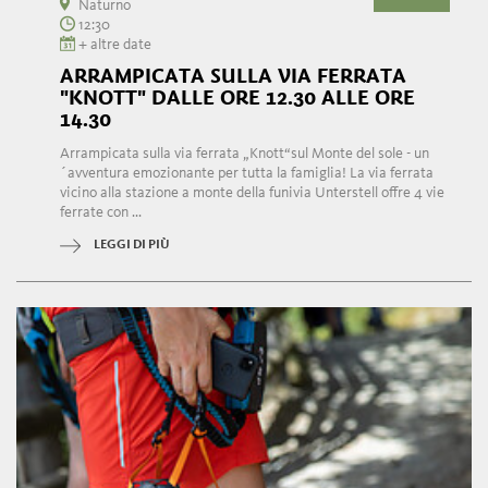
Naturno
12:30
+ altre date
ARRAMPICATA SULLA VIA FERRATA
"KNOTT" DALLE ORE 12.30 ALLE ORE
14.30
Arrampicata sulla via ferrata „Knott“sul Monte del sole - un
´avventura emozionante per tutta la famiglia! La via ferrata
vicino alla stazione a monte della funivia Unterstell offre 4 vie
ferrate con ...
LEGGI DI PIÙ