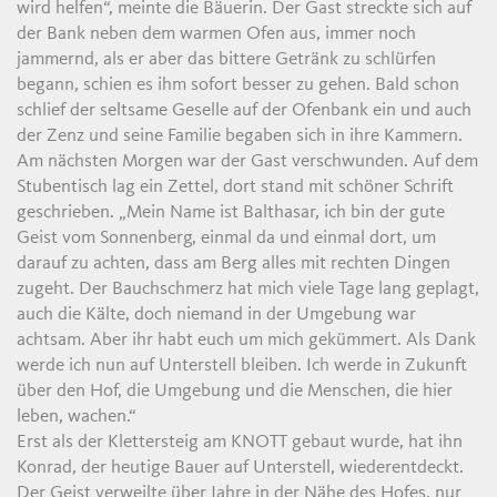
wird helfen“, meinte die Bäuerin. Der Gast streckte sich auf
der Bank neben dem warmen Ofen aus, immer noch
jammernd, als er aber das bittere Getränk zu schlürfen
begann, schien es ihm sofort besser zu gehen. Bald schon
schlief der seltsame Geselle auf der Ofenbank ein und auch
der Zenz und seine Familie begaben sich in ihre Kammern.
Am nächsten Morgen war der Gast verschwunden. Auf dem
Stubentisch lag ein Zettel, dort stand mit schöner Schrift
geschrieben. „Mein Name ist Balthasar, ich bin der gute
Geist vom Sonnenberg, einmal da und einmal dort, um
darauf zu achten, dass am Berg alles mit rechten Dingen
zugeht. Der Bauchschmerz hat mich viele Tage lang geplagt,
auch die Kälte, doch niemand in der Umgebung war
achtsam. Aber ihr habt euch um mich gekümmert. Als Dank
werde ich nun auf Unterstell bleiben. Ich werde in Zukunft
über den Hof, die Umgebung und die Menschen, die hier
leben, wachen.“
Erst als der Klettersteig am KNOTT gebaut wurde, hat ihn
Konrad, der heutige Bauer auf Unterstell, wiederentdeckt.
Der Geist verweilte über Jahre in der Nähe des Hofes, nur