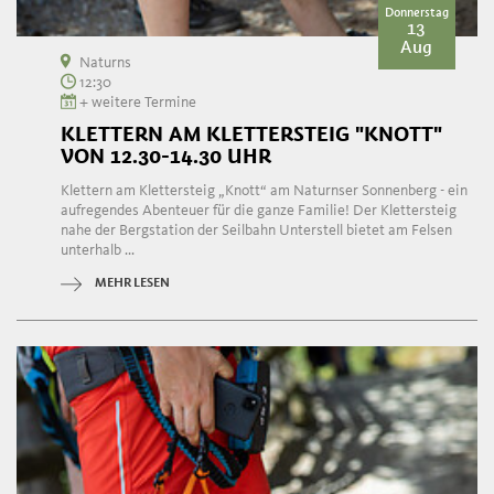
Donnerstag
13
Aug
Naturns
12:30
+ weitere Termine
KLETTERN AM KLETTERSTEIG "KNOTT"
VON 12.30-14.30 UHR
Klettern am Klettersteig „Knott“ am Naturnser Sonnenberg - ein
aufregendes Abenteuer für die ganze Familie! Der Klettersteig
nahe der Bergstation der Seilbahn Unterstell bietet am Felsen
unterhalb ...
MEHR LESEN