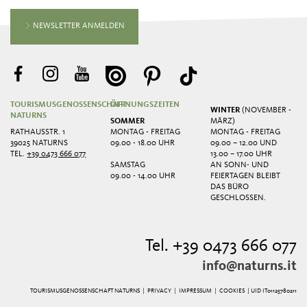
NEWSLETTER ANMELDEN
TOURISMUSGENOSSENSCHAFT
ÖFFNUNGSZEITEN
WINTER
(NOVEMBER -
NATURNS
SOMMER
MÄRZ)
RATHAUSSTR. 1
MONTAG - FREITAG
MONTAG - FREITAG
39025 NATURNS
09.00 - 18.00 UHR
09.00 – 12.00 UND
TEL.
+39 0473 666 077
13.00 – 17.00 UHR
SAMSTAG
AN SONN- UND
09.00 - 14.00 UHR
FEIERTAGEN BLEIBT
DAS BÜRO
GESCHLOSSEN.
Tel. +39 0473 666 077
info@naturns.it
TOURISMUSGENOSSENSCHAFT NATURNS |
PRIVACY
|
IMPRESSUM
|
COOKIES
| UID IT01125780211