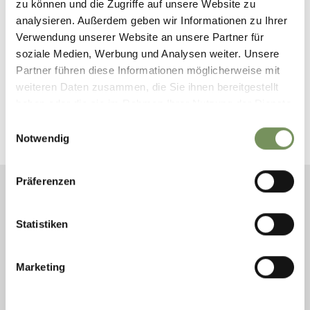
zu können und die Zugriffe auf unsere Website zu
analysieren. Außerdem geben wir Informationen zu Ihrer
Verwendung unserer Website an unsere Partner für
soziale Medien, Werbung und Analysen weiter. Unsere
Partner führen diese Informationen möglicherweise mit
weiteren Daten zusammen, die Sie ihnen bereitgestellt
haben oder die sie im Rahmen Ihrer Nutzung der Dienste
DER GUTE UNTERSTELLER GEIST
gesammelt haben.
Einwilligungsauswahl
Notwendig
Präferenzen
GEFÜHRTE KLETTERTOUREN
Statistiken
AM KLETTERSTEIG "KNOTT"
Jeden Donnerstag – dein Einstieg ins
Marketing
Kletterabenteuer
DRUCKEN