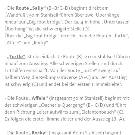
- Die
Route „Sally“
(B–B/C–D) beginnt direkt am
„Wandfuß“. 50 m Stahlseil führen über zwei Überhänge
hinauf zur „Big foot bridge“. Der ca. 4 m hohe „Untertassen
Überhang“ ist die schwierigste Stelle (D).
Über die „Big foot bridge“ erreicht man die Routen „Turtle“,
„Affele“ und „Rocky“.
-
„Turtle“
ist die einfachste Route (B). 40 m Stahlseil führen
hinauf zum Ausstieg. Alle schwierigen Stellen sind durch
Tritthilfen entschärft. Von der Route „Turtle“ zweigt auf
halbem Weg die Reibungs-Traverse (A–C) ab. Der Ausstieg
ist schwierig (C) und endet bei der ersten Himmelsleiter.
- Die Route
„Affele“
(insgesamt 50 m Stahlseil) beginnt mit
der schwierigen „Oacherle-Quergang“ (B– C/D) und führt
dann Richtung Leiter aufwärts zum „Elefantenbauch“ (C).
Es folgen die erste Himmelsleiter und der Ausstieg (B–A).
- Die Route
„Rocky“
(insgesamt 60 m Stahlseil) beginnt