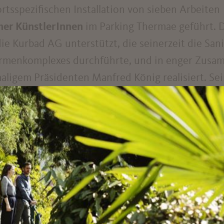
rtsspezifischen Installation von sieben Arbeiten
her KünstlerInnen
im Parking Thermae geführt. Di
ie Kurbad AG unterstützt, die seinerzeit die San
rmenkomplexes durchführte, und in enger Zusa
aligem Präsidenten Manfred König realisiert. Se
exion über den öffentlichen Raum
anzustoßen, i
 einer
Tiefgarage
, die üblicherweise als reiner 
und sich als namenloser Ort auszeichnet, eine n
de.
nnen bekamen jeweils einen eigenen Bereich am 
wiesen, das eine Gesamtfläche von 60.000 m² um