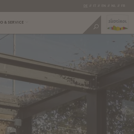
DE
//
IT
//
EN
//
NL
//
FR
O & SERVICE