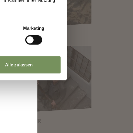
ie im Rahmen Ihrer Nutzung
.
Marketing
ENE 0
ASSERWASSER, RUEDI BAUR
Alle zulassen
EPPENHÄUSER
.. UNTER DEM MEERESSPIEGEL,