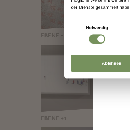
möglicherweise mit weiteren
der Dienste gesammelt habe
Einwilligungsauswahl
Notwendig
EBENE -2
EDELWEISS GEROLLT, RUDOLF 
TINGEL
Ablehnen
EBENE +1
AM GLETSCHER: EIN LICHT-