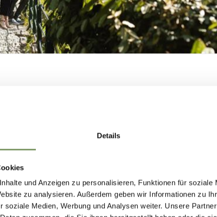
(Bruneck, 1948) ist Architekt (Laurea am Institut
di Architettura/IUAV in Venedig), Künstler, Desig
 Universitätsdozent; er ist Gründungsdirektor 
 Bozen und war auch Rektor des Istituto Europeo 
MERANS ZUKUNF
GESTALTEN —
Details
GEMEINSAM.
Cookies
nhalte und Anzeigen zu personalisieren, Funktionen für soziale
Website zu analysieren. Außerdem geben wir Informationen zu I
MERANS ZUKUNFT GESTALTEN —
r soziale Medien, Werbung und Analysen weiter. Unsere Partner