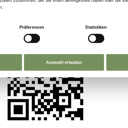
GEMEINSAM.
 Daten zusammen, die Sie ihnen bereitgestellt haben oder die s
n.
Deine Meinung zählt. Scannen, teilen, bewegen
Präferenzen
Statistiken
EBENE -1
EB
S
RAPID EYE MOVEMENT,
P
ARNOLD MARIO DALL'O
Auswahl erlauben
EBENE +2
TR
NEBELWAND PANTHA REI,
.