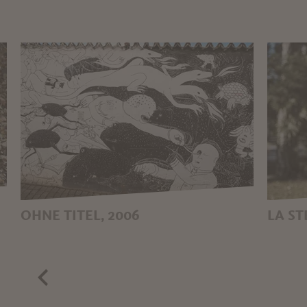
OHNE TITEL, 2006
LA ST
BLU + ERICAILCANE
MAR