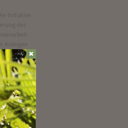
e Initiative
ierung des
mmenarbeit
in Anliegen
ndem einem
✖
Durchgangsort
eue Bedeutung
und im
fasst.