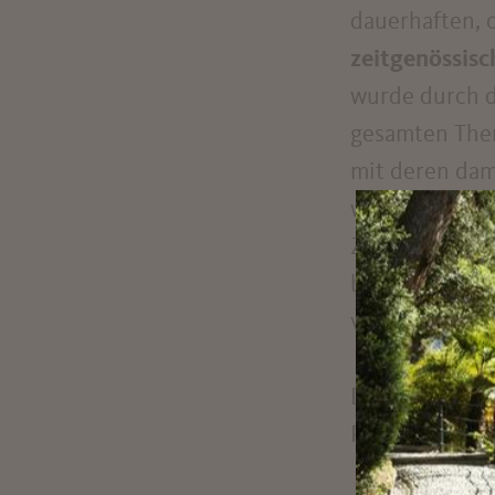
dauerhaften, o
zeitgenössisc
wurde durch d
gesamten The
mit deren dam
war, eine
Refl
Zweckbau wie
bestimmt ist 
verliehen wur
Die KünstlerI
Parkhaus zuge