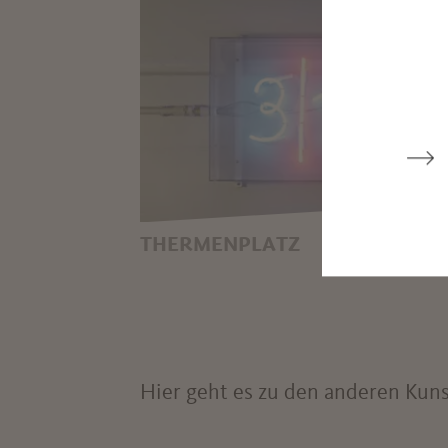
BILD-BAND, WALTER
NIEDERMAYR
THERMENPLATZ
... ÜBER DEM MEERESSPIEGEL,
ARNOLD MARIO DALL’O
Hier geht es zu den anderen Kun