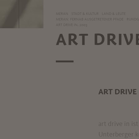
MERAN
STADT & KULTUR
LAND & LEUTE
MERAN: FERNAB AUSGETRETENER PFADE
RUNDGA
ART DRIVE IN, 2003
ART DRIV
ART DRIVE 
art drive in i
Unterberger k