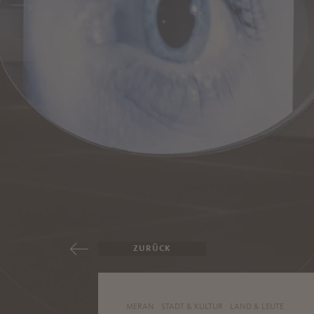
ZURÜCK
MERAN
STADT & KULTUR
LAND & LEUTE