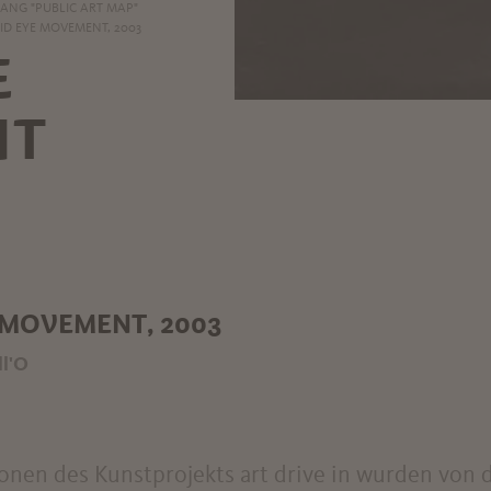
NG "PUBLIC ART MAP"
ID EYE MOVEMENT, 2003
E
NT
 MOVEMENT, 2003
ll'O
tionen des Kunstprojekts art drive in wurden von