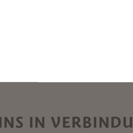
ELLA ALPINA, 1997
IL CAVALLO DI
KO POGAČNIK
ALIGI SASSU
 UNS IN VERBIND