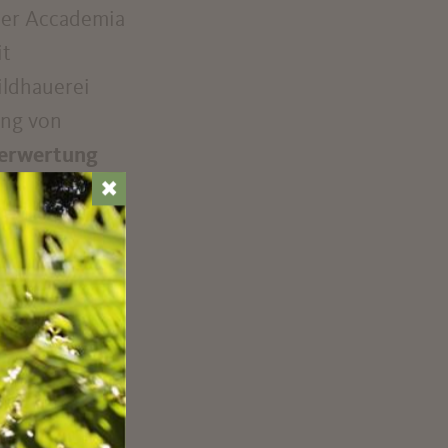
 der Accademia
it
ildhauerei
ung von
erwertung
oires. Von
✖
 Akademie für
ekt
ent
, eine
ch alle fünf
icke
dreht die