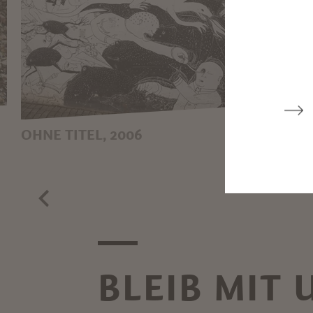
OHNE TITEL, 2006
LA ST
BLU + ERICAILCANE
MAR
BLEIB MIT