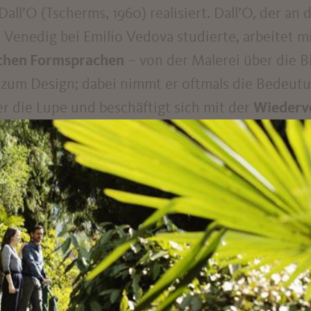
all’O (Tscherms, 1960) realisiert. Dall’O, der an
in Venedig bei Emilio Vedova studierte, arbeitet m
ichen Formsprachen
– von der Malerei über die B
 zum Design; dabei nimmt er oftmals die Bedeut
r die Lupe und beschäftigt sich mit der
Wiederv
ng
des überkommenen volkstümlichen Bildrepert
 war er Dozent für Kommunikationsdesign an der
en. Er entwickelte das Konzept für das
Kunstproj
der
.
efindet sich sein zweites
Werk Rapid eye movem
eit mit acht Bildschirmen, auf denen ein Auge si
et und schließt. Das so entstehende
Spiel der Bl