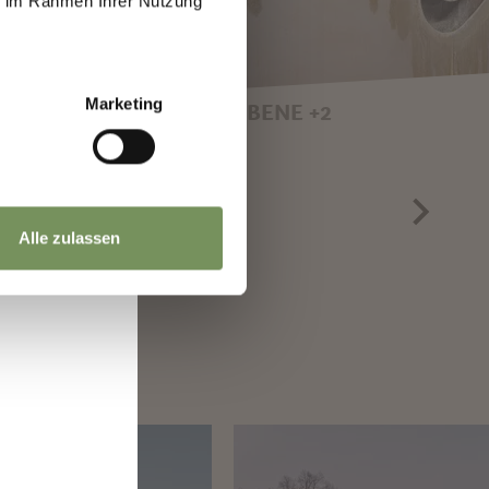
ie im Rahmen Ihrer Nutzung
.
Marketing
EBENE +2
R: EIN LICHT-
NEBELWAND PANTHA 
 WALTER
MARGIT KLAMMER
R
Alle zulassen