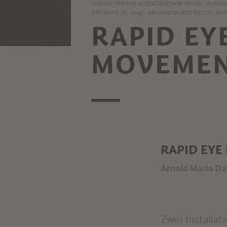
MERAN: FERNAB AUSGETRETENER PFADE
RUNDGA
ART DRIVE IN, 2003
ARNOLD MARIO DALL’O, RAP
RAPID EY
MOVEME
RAPID EYE
Arnold Mario Da
Zwei Installa