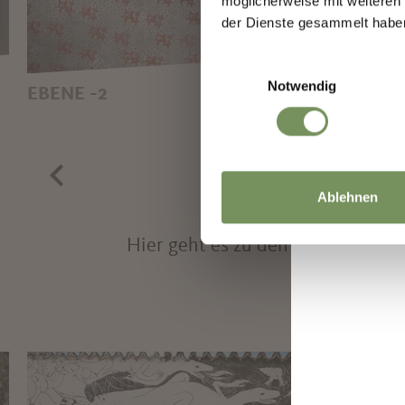
möglicherweise mit weiteren
der Dienste gesammelt habe
Einwilligungsauswahl
Notwendig
EBENE -2
EBENE
EDELWEISS GEROLLT, RUDOLF S
PAS
TINGEL
Ablehnen
Hier geht es zu den anderen Kun