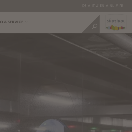
DE
//
IT
//
EN
//
NL
//
FR
O & SERVICE