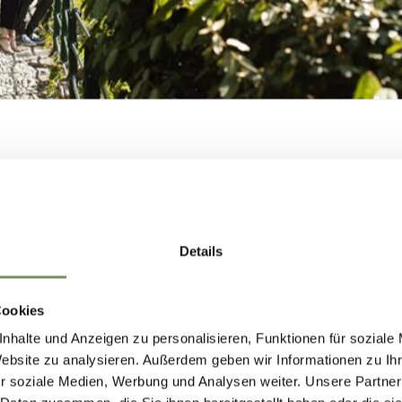
amik zwischen
Beobachter und Beobachtetem
, d
Überwachungskameras entsteht, kurzerhand um.
 Ebenen:
MERANS ZUKUNF
GESTALTEN —
Details
GEMEINSAM.
Cookies
nhalte und Anzeigen zu personalisieren, Funktionen für soziale
Website zu analysieren. Außerdem geben wir Informationen zu I
MERANS ZUKUNFT GESTALTEN —
r soziale Medien, Werbung und Analysen weiter. Unsere Partner