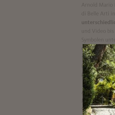
Arnold Mario D
di Belle Arti 
unterschiedl
und Video bis
Symbolen unte
und Erneueru
1988 bis 2002
Design in Boz
MenschenBil
Auf Ebene -1 b
Multimedia-Arb
Sekunden öffn