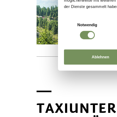
möglicherweise mit weiteren
Samstag
08
der Dienste gesammelt habe
Aug
Einwilligungsauswahl
Notwendig
Ablehnen
TAXIUNTE