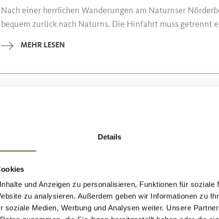
Nach einer herrlichen Wanderungen am Naturnser Nörderber
bequem zurück nach Naturns. Die Hinfahrt muss getrennt e
MEHR LESEN
Naturns
09:30
+ weitere Termine
SHUTTLE NATURNS - SCHARTEGG/NÖR
Mit einem Shuttle-Kleinbus geht es zum Parkplatz Scharteg
Details
dort führt ein einfacher, gemütlicher Forstweg zur Tablander 
MEHR LESEN
Cookies
nhalte und Anzeigen zu personalisieren, Funktionen für soziale
Website zu analysieren. Außerdem geben wir Informationen zu I
r soziale Medien, Werbung und Analysen weiter. Unsere Partner
Naturns
16:30
+ weitere Termine