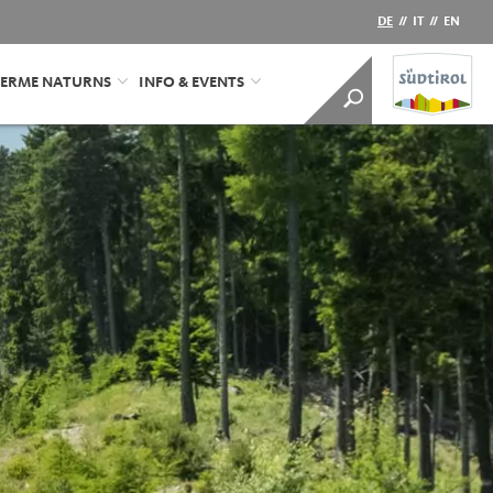
DE
//
IT
//
EN
ERME NATURNS
INFO & EVENTS