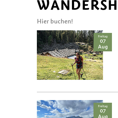
WANDERSH
Hier buchen!
Freitag
07
Aug
Freitag
07
Aug