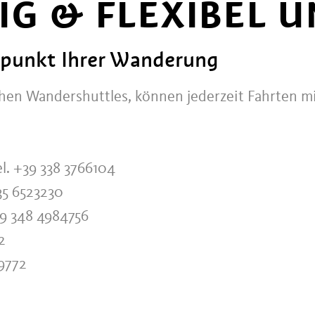
IG & FLEXIBEL 
punkt Ihrer Wanderung
hen Wandershuttles, können jederzeit Fahrten m
el. +39 338 3766104
335 6523230
39 348 4984756
2
39772