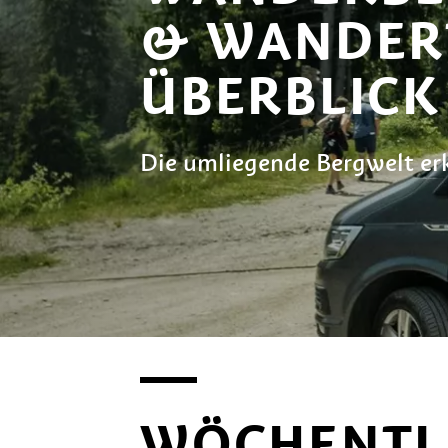
& WANDERT
ÜBERBLICK
Die umliegende Bergwelt e
WÖCHENTL