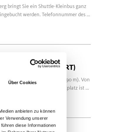
g bringt Sie ein Shuttle-Kleinbus ganz
ingebucht werden. Telefonnummer des ...
DERBERG (HINFAHRT)
g am Tscharser Nörderberg (1.490 m). Von
Über Cookies
Alm und zur Alt Alm. Der Parkplatz ist ...
 Medien anbieten zu können
hrer Verwendung unserer
 führen diese Informationen