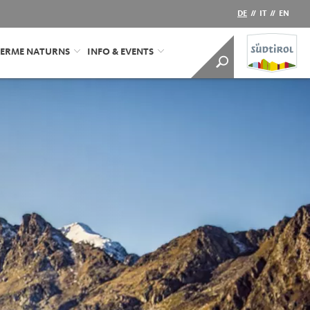
DE
//
IT
//
EN
ERME NATURNS
INFO & EVENTS