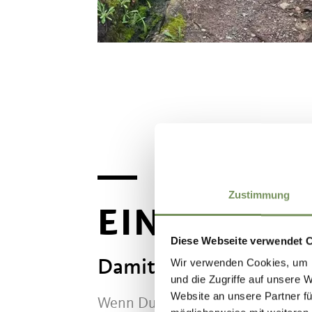
Zustimmung
EINREISEB
Diese Webseite verwendet 
Damit der Urlaub mit d
Wir verwenden Cookies, um I
und die Zugriffe auf unsere 
Website an unsere Partner fü
Wenn Du Deinen vierbeinigen Fre