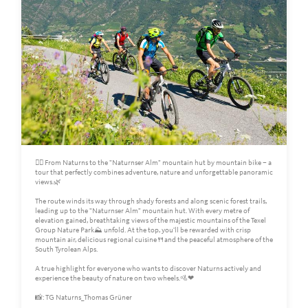
🚵‍♀️ From Naturns to the "Naturnser Alm" mountain hut by mountain bike – a
tour that perfectly combines adventure, nature and unforgettable panoramic
views.🌿
The route winds its way through shady forests and along scenic forest trails,
leading up to the "Naturnser Alm" mountain hut. With every metre of
elevation gained, breathtaking views of the majestic mountains of the Texel
Group Nature Park⛰️ unfold. At the top, you'll be rewarded with crisp
mountain air, delicious regional cuisine🍴and the peaceful atmosphere of the
South Tyrolean Alps.
A true highlight for everyone who wants to discover Naturns actively and
experience the beauty of nature on two wheels.🚵❤
📸: TG Naturns_Thomas Grüner