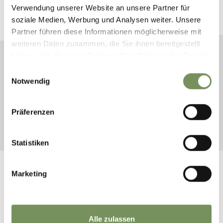
Verwendung unserer Website an unsere Partner für
Plane jetzt unverbindlich deinen Traumurlaub
soziale Medien, Werbung und Analysen weiter. Unsere
Partner führen diese Informationen möglicherweise mit
weiteren Daten zusammen, die Sie ihnen bereitgestellt
haben oder die sie im Rahmen Ihrer Nutzung der Dienste
gesammelt haben.
ANREISE
Einwilligungsauswahl
Notwendig
ABREISE
Präferenzen
SUCHE STARTEN
Statistiken
Marketing
Alle zulassen