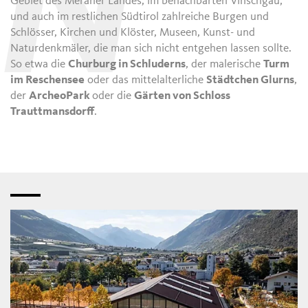
N
Gebiet des Meraner Landes, im benachbarten Vinschgau,
und auch im restlichen Südtirol zahlreiche Burgen und
Schlösser, Kirchen und Klöster, Museen, Kunst- und
Naturdenkmäler, die man sich nicht entgehen lassen sollte.
So etwa die
Churburg in Schluderns
, der malerische
Turm
im Reschensee
oder das mittelalterliche
Städtchen Glurns
,
der
ArcheoPark
oder die
Gärten von Schloss
Trauttmansdorff
.