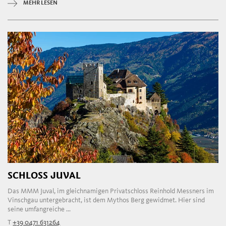
MEHR LESEN
SCHLOSS JUVAL
Das MMM Juval, im gleichnamigen Privatschloss Reinhold Messners im
Vinschgau untergebracht, ist dem Mythos Berg gewidmet. Hier sind
seine umfangreiche ...
T
+39 0471 631264