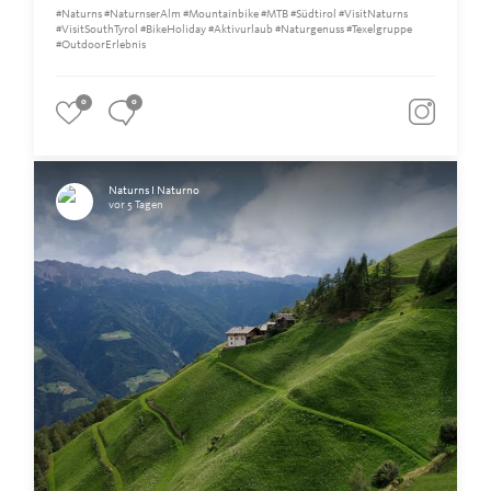
#Naturns #NaturnserAlm #Mountainbike #MTB #Südtirol #VisitNaturns
#VisitSouthTyrol #BikeHoliday #Aktivurlaub #Naturgenuss #Texelgruppe
#OutdoorErlebnis
0
0
Naturns I Naturno
vor 5 Tagen