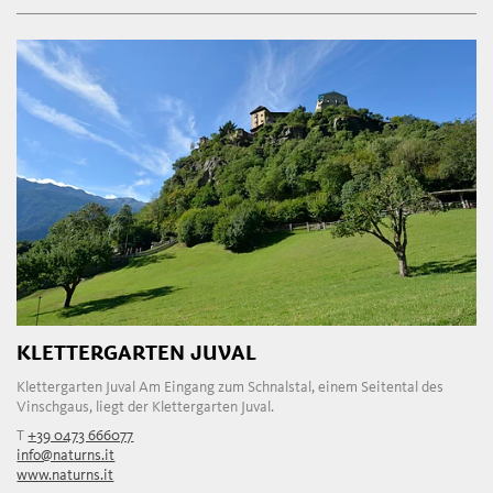
KLETTERGARTEN JUVAL
Klettergarten Juval Am Eingang zum Schnalstal, einem Seitental des
Vinschgaus, liegt der Klettergarten Juval.
T
+39 0473 666077
info@naturns.it
www.naturns.it