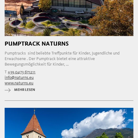
PUMPTRACK NATURNS
Pumptracks sind beliebte Treffpunkte für Kinder, Jugendliche und
Erwachsene . Der Pumptrack bietet eine attraktive
Bewegungsmöglichkeit für Kinder, ...
T
+39 0473 671211
info@naturns.eu
www.naturns.eu
MEHR LESEN