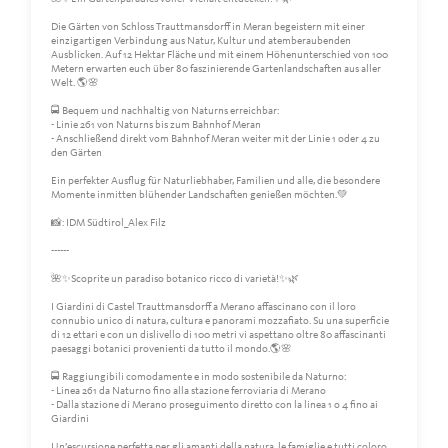
Die Gärten von Schloss Trauttmansdorff in Meran begeistern mit einer
einzigartigen Verbindung aus Natur, Kultur und atemberaubenden
Ausblicken. Auf 12 Hektar Fläche und mit einem Höhenunterschied von 100
Metern erwarten euch über 80 faszinierende Gartenlandschaften aus aller
Welt. 🌎🌸
🚍 Bequem und nachhaltig von Naturns erreichbar:
- Linie 261 von Naturns bis zum Bahnhof Meran
- Anschließend direkt vom Bahnhof Meran weiter mit der Linie 1 oder 4 zu
den Gärten
Ein perfekter Ausflug für Naturliebhaber, Familien und alle, die besondere
Momente inmitten blühender Landschaften genießen möchten.💚
📸: IDM Südtirol_Alex Filz
------
🌺✨Scoprite un paradiso botanico ricco di varietà!✨🌿
I Giardini di Castel Trauttmansdorff a Merano affascinano con il loro
connubio unico di natura, cultura e panorami mozzafiato. Su una superficie
di 12 ettari e con un dislivello di 100 metri vi aspettano oltre 80 affascinanti
paesaggi botanici provenienti da tutto il mondo.🌎🌸
🚍 Raggiungibili comodamente e in modo sostenibile da Naturno:
- Linea 261 da Naturno fino alla stazione ferroviaria di Merano
- Dalla stazione di Merano proseguimento diretto con la linea 1 o 4 fino ai
Giardini
Un’escursione perfetta per gli amanti della natura, le famiglie e tutti coloro