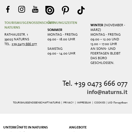
TOURISMUSGENOSSENSCHAFT
ÖFFNUNGSZEITEN
WINTER
(NOVEMBER -
NATURNS
SOMMER
MÄRZ)
RATHAUSSTR. 1
MONTAG - FREITAG
MONTAG - FREITAG
39025 NATURNS
09.00 - 18.00 UHR
09.00 – 12.00 UND
TEL.
+39 0473 666 077
13.00 – 17.00 UHR
SAMSTAG
AN SONN- UND
09.00 - 14.00 UHR
FEIERTAGEN BLEIBT
DAS BÜRO
GESCHLOSSEN.
Tel. +39 0473 666 077
info@naturns.it
TOURISMUSGENOSSENSCHAFT NATURNS |
PRIVACY
|
IMPRESSUM
|
COOKIES
| UID IT01125780211
UNTERKÜNFTE IN NATURNS
ANGEBOTE