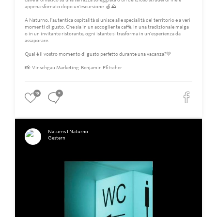
caffè aromatico su una terrazza soleggiata o un delizioso strudel di mele
appena sfornato dopo un'escursione. 🍎⛰️
A Naturno, l'autentica ospitalità si unisce alle specialità del territorio e a veri
momenti di gusto. Che sia in un accogliente caffè, in una tradizionale malga
o in un invitante ristorante, ogni istante si trasforma in un'esperienza da
assaporare.
Qual è il vostro momento di gusto perfetto durante una vacanza?💚
📸: Vinschgau Marketing_Benjamin Pfitscher
19
0
Naturns I Naturno
Gestern