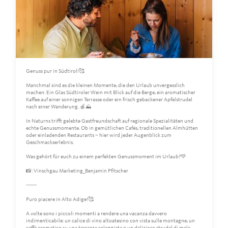
Genuss pur in Südtirol!🥰
Manchmal sind es die kleinen Momente, die den Urlaub unvergesslich
machen: Ein Glas Südtiroler Wein mit Blick auf die Berge, ein aromatischer
Kaffee auf einer sonnigen Terrasse oder ein frisch gebackener Apfelstrudel
nach einer Wanderung. 🍎⛰️
In Naturns trifft gelebte Gastfreundschaft auf regionale Spezialitäten und
echte Genussmomente. Ob in gemütlichen Cafés, traditionellen Almhütten
oder einladenden Restaurants – hier wird jeder Augenblick zum
Geschmackserlebnis.
Was gehört für euch zu einem perfekten Genussmoment im Urlaub?💚
📸: Vinschgau Marketing_Benjamin Pfitscher
-------
Puro piacere in Alto Adige!🥰
A volte sono i piccoli momenti a rendere una vacanza davvero
indimenticabile: un calice di vino altoatesino con vista sulle montagne, un