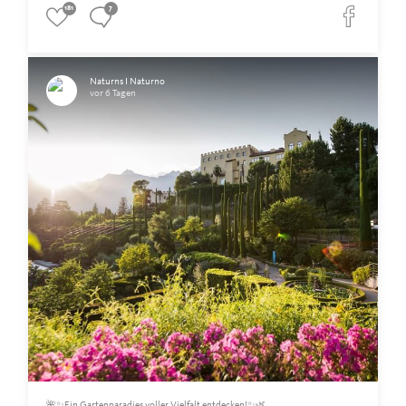
181
7
Naturns I Naturno
vor 6 Tagen
🌺✨Ein Gartenparadies voller Vielfalt entdecken!✨🌿