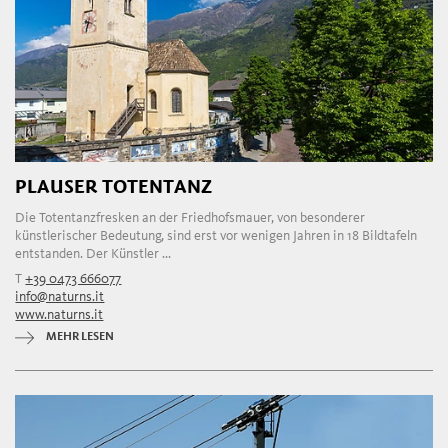
PLAUSER TOTENTANZ
Die Totentanzfresken an der Friedhofsmauer, von besonderer
künstlerischer Bedeutung, sind erst vor wenigen Jahren in 18 Bildtafeln
entstanden. Der Künstler ...
T
+39 0473 666077
info@naturns.it
www.naturns.it
MEHR LESEN