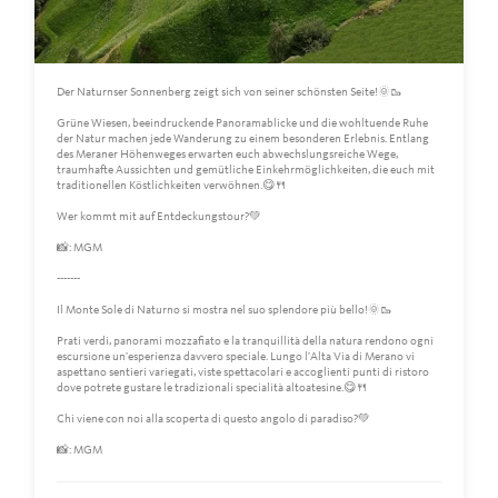
Der Naturnser Sonnenberg zeigt sich von seiner schönsten Seite!🌞🥾
Grüne Wiesen, beeindruckende Panoramablicke und die wohltuende Ruhe
der Natur machen jede Wanderung zu einem besonderen Erlebnis. Entlang
des Meraner Höhenweges erwarten euch abwechslungsreiche Wege,
traumhafte Aussichten und gemütliche Einkehrmöglichkeiten, die euch mit
traditionellen Köstlichkeiten verwöhnen.😋🍴
Wer kommt mit auf Entdeckungstour?💚
📸: MGM
-------
Il Monte Sole di Naturno si mostra nel suo splendore più bello!🌞🥾
Prati verdi, panorami mozzafiato e la tranquillità della natura rendono ogni
escursione un'esperienza davvero speciale. Lungo l'Alta Via di Merano vi
aspettano sentieri variegati, viste spettacolari e accoglienti punti di ristoro
dove potrete gustare le tradizionali specialità altoatesine.😋🍴
Chi viene con noi alla scoperta di questo angolo di paradiso?💚
📸: MGM