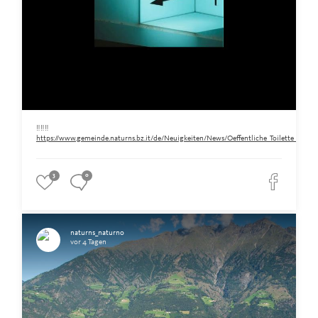
‼️‼️‼️
https://www.gemeinde.naturns.bz.it/de/Neuigkeiten/News/Oeffentliche_Toilette_am_Ra
3
0
naturns_naturno
vor 4 Tagen