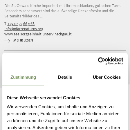
Die St. Oswald Kirche imponiert mit ihrem schlanken, gotischen Turm.
Besonders sehenswert sind das aufwendige Deckenfresko und die
Seitenaltarbilder des ...
T
+39 0473 667168
info@pfarrenaturns.org
www.seelsorgeeinheit-untervinschgau.it
MEHR LESEN
«
‹
1
2
3
4
5
›
»
40 Einträge auf 5 Seiten, Angezeigte Einträge 1-8
Zustimmung
Details
Über Cookies
Diese Webseite verwendet Cookies
Wir verwenden Cookies, um Inhalte und Anzeigen zu
personalisieren, Funktionen für soziale Medien anbieten
BUCHE DEINEN URLAUB IN
zu können und die Zugriffe auf unsere Website zu
NATURNS
analysieren. Außerdem geben wir Informationen zu Ihrer