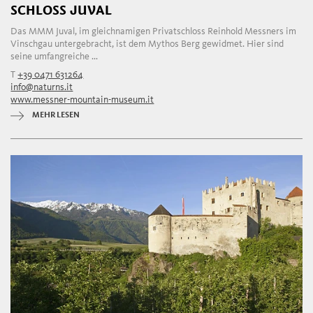
SCHLOSS JUVAL
Das MMM Juval, im gleichnamigen Privatschloss Reinhold Messners im
Vinschgau untergebracht, ist dem Mythos Berg gewidmet. Hier sind
seine umfangreiche ...
T
+39 0471 631264
info@naturns.it
www.messner-mountain-museum.it
MEHR LESEN