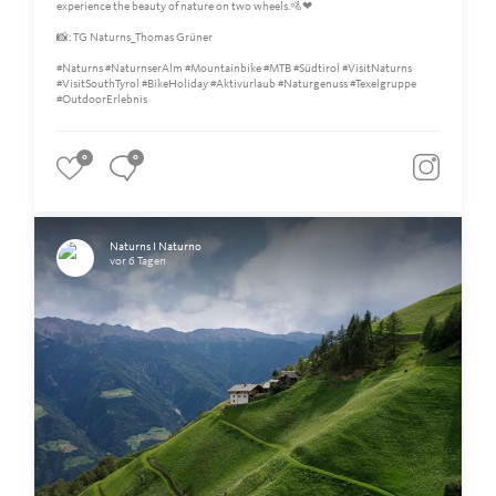
experience the beauty of nature on two wheels.🚵❤
📸: TG Naturns_Thomas Grüner
#Naturns #NaturnserAlm #Mountainbike #MTB #Südtirol #VisitNaturns
#VisitSouthTyrol #BikeHoliday #Aktivurlaub #Naturgenuss #Texelgruppe
#OutdoorErlebnis
0
0
Naturns I Naturno
vor 6 Tagen