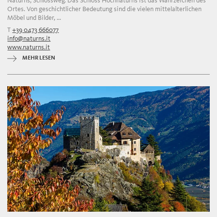
Naturns, Schlossweg. Das Schloss Hochnaturns ist das Wahrzeichen des
Ortes. Von geschichtlicher Bedeutung sind die vielen mittelalterlichen
Möbel und Bilder, ...
T
+39 0473 666077
info@naturns.it
www.naturns.it
MEHR LESEN