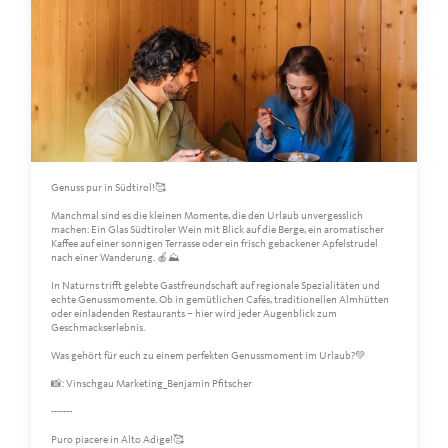
Genuss pur in Südtirol!🥰
Manchmal sind es die kleinen Momente, die den Urlaub unvergesslich
machen: Ein Glas Südtiroler Wein mit Blick auf die Berge, ein aromatischer
Kaffee auf einer sonnigen Terrasse oder ein frisch gebackener Apfelstrudel
nach einer Wanderung. 🍎⛰️
In Naturns trifft gelebte Gastfreundschaft auf regionale Spezialitäten und
echte Genussmomente. Ob in gemütlichen Cafés, traditionellen Almhütten
oder einladenden Restaurants – hier wird jeder Augenblick zum
Geschmackserlebnis.
Was gehört für euch zu einem perfekten Genussmoment im Urlaub?💚
📸: Vinschgau Marketing_Benjamin Pfitscher
-------
Puro piacere in Alto Adige!🥰