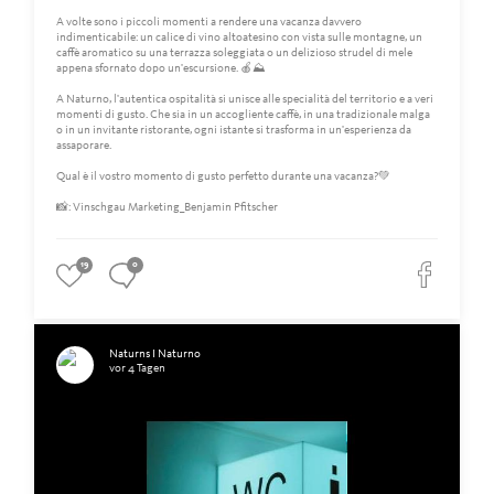
A volte sono i piccoli momenti a rendere una vacanza davvero
indimenticabile: un calice di vino altoatesino con vista sulle montagne, un
caffè aromatico su una terrazza soleggiata o un delizioso strudel di mele
appena sfornato dopo un'escursione. 🍎⛰️
A Naturno, l'autentica ospitalità si unisce alle specialità del territorio e a veri
momenti di gusto. Che sia in un accogliente caffè, in una tradizionale malga
o in un invitante ristorante, ogni istante si trasforma in un'esperienza da
assaporare.
Qual è il vostro momento di gusto perfetto durante una vacanza?💚
📸: Vinschgau Marketing_Benjamin Pfitscher
19
0
Naturns I Naturno
vor 4 Tagen