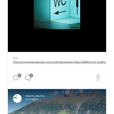
‼️‼️‼️
https://www.gemeinde.naturns.bz.it/de/Neuigkeiten/News/Oeffentliche_Toilette_am_Ra
3
0
naturns_naturno
vor 5 Tagen