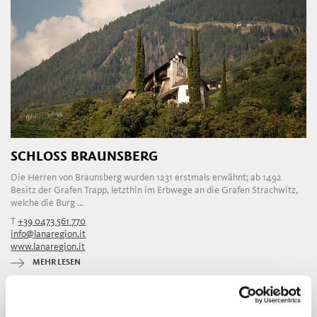
SCHLOSS BRAUNSBERG
Die Herren von Braunsberg wurden 1231 erstmals erwähnt; ab 1492
Besitz der Grafen Trapp, letzthin im Erbwege an die Grafen Strachwitz,
welche die Burg ...
T
+39 0473 561 770
info@lanaregion.it
www.lanaregion.it
MEHR LESEN
«
‹
1
2
›
»