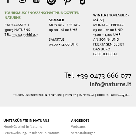
TOURISMUSGENOSSENSCHAFT
ÖFFNUNGSZEITEN
WINTER
(NOVEMBER -
NATURNS
SOMMER
MÄRZ)
RATHAUSSTR. 1
MONTAG - FREITAG
MONTAG - FREITAG
39025 NATURNS
09.00 - 18.00 UHR
09.00 – 12.00 UND
TEL.
+39 0473 666 077
13.00 – 17.00 UHR
SAMSTAG
AN SONN- UND
09.00 - 14.00 UHR
FEIERTAGEN BLEIBT
DAS BÜRO
GESCHLOSSEN.
Tel. +39 0473 666 077
info@naturns.it
TOURISMUSGENOSSENSCHAFT NATURNS |
PRIVACY
|
IMPRESSUM
|
COOKIES
| UID IT01125780211
UNTERKÜNFTE IN NATURNS
ANGEBOTE
Hotel/Gasthof in Naturns
Webcams
Ferienwohnung/Residence in Naturns
Veranstaltungen