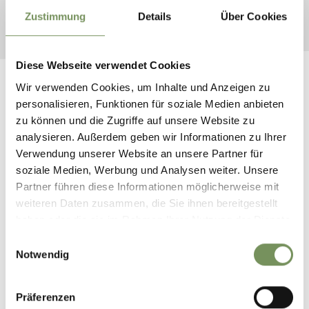
Zustimmung
Details
Über Cookies
14 Einträge auf 2 Seiten, Angezeigte Einträge 1-8
Diese Webseite verwendet Cookies
Wir verwenden Cookies, um Inhalte und Anzeigen zu
personalisieren, Funktionen für soziale Medien anbieten
zu können und die Zugriffe auf unsere Website zu
SCHLOSS HOCHNATURNS
analysieren. Außerdem geben wir Informationen zu Ihrer
Verwendung unserer Website an unsere Partner für
soziale Medien, Werbung und Analysen weiter. Unsere
Partner führen diese Informationen möglicherweise mit
weiteren Daten zusammen, die Sie ihnen bereitgestellt
haben oder die sie im Rahmen Ihrer Nutzung der Dienste
gesammelt haben.
Einwilligungsauswahl
Notwendig
Präferenzen