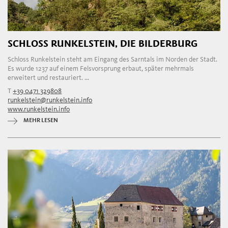
SCHLOSS RUNKELSTEIN, DIE BILDERBURG
Schloss Runkelstein steht am Eingang des Sarntals im Norden der Stadt.
Es wurde 1237 auf einem Felsvorsprung erbaut, später mehrmals
erweitert und restauriert. ...
T
+39 0471 329808
runkelstein@runkelstein.info
www.runkelstein.info
MEHR LESEN