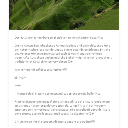
Der Naturnser Sonnenberg zeigt sich von seiner schönsten Seite!🌞🥾
Grüne Wiesen, beeindruckende Panoramablicke und die wohltuende Ruhe
der Natur machen jede Wanderung zu einem besonderen Erlebnis. Entlang
des Meraner Höhenweges erwarten euch abwechslungsreiche Wege,
traumhafte Aussichten und gemütliche Einkehrmöglichkeiten, die euch mit
traditionellen Köstlichkeiten verwöhnen.😋🍴
Wer kommt mit auf Entdeckungstour?💚
📸: MGM
-------
Il Monte Sole di Naturno si mostra nel suo splendore più bello!🌞🥾
Prati verdi, panorami mozzafiato e la tranquillità della natura rendono ogni
escursione un'esperienza davvero speciale. Lungo l'Alta Via di Merano vi
aspettano sentieri variegati, viste spettacolari e accoglienti punti di ristoro
dove potrete gustare le tradizionali specialità altoatesine.😋🍴
Chi viene con noi alla scoperta di questo angolo di paradiso?💚