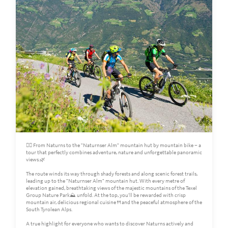
🚵‍♀️ From Naturns to the "Naturnser Alm" mountain hut by mountain bike – a
tour that perfectly combines adventure, nature and unforgettable panoramic
views.🌿
The route winds its way through shady forests and along scenic forest trails,
leading up to the "Naturnser Alm" mountain hut. With every metre of
elevation gained, breathtaking views of the majestic mountains of the Texel
Group Nature Park⛰️ unfold. At the top, you'll be rewarded with crisp
mountain air, delicious regional cuisine🍴and the peaceful atmosphere of the
South Tyrolean Alps.
A true highlight for everyone who wants to discover Naturns actively and