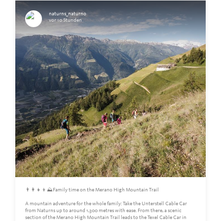
naturns_naturno
vor 10 Stunden
👨‍👩‍👧‍👦⛰️Family time on the Merano High Mountain Trail
A mountain adventure for the whole family: Take the Unterstell Cable Car
from Naturns up to around 1,300 metres with ease. From there, a scenic
section of the Merano High Mountain Trail leads to the Texel Cable Car in