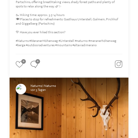
Partschins, offering breathtaking views, shady forest paths and plenty of
spots to relax along the way. 🌿✨
🥾 Hiking time: approx. 3.5–4 hours
🍽️ Places to stop for refreshments: Gasthaus Unterstell, Galmein, Pirchhof
and Giggelberg (Partschins)
💚 Have you ever hiked this section?
#Naturns #MeranerHöhenweg #Unterstell #naturno #meranerhöhenweg
#berge #outdooradventures #mountains #altaviadimerano
0
0
Naturns I Naturno
vor 3 Tagen