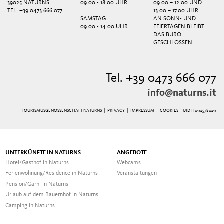
39025 NATURNS
09.00 - 18.00 UHR
09.00 – 12.00 UND
TEL.
+39 0473 666 077
13.00 – 17.00 UHR
SAMSTAG
AN SONN- UND
09.00 - 14.00 UHR
FEIERTAGEN BLEIBT
DAS BÜRO
GESCHLOSSEN.
Tel. +39 0473 666 077
info@naturns.it
TOURISMUSGENOSSENSCHAFT NATURNS |
PRIVACY
|
IMPRESSUM
|
COOKIES
| UID IT01125780211
UNTERKÜNFTE IN NATURNS
ANGEBOTE
Hotel/Gasthof in Naturns
Webcams
Ferienwohnung/Residence in Naturns
Veranstaltungen
Pension/Garni in Naturns
Urlaub auf dem Bauernhof in Naturns
Camping in Naturns