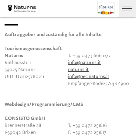
Auftraggeber und zuständig für alle Inhalte
Tourismusgenossenschaft
Naturns
T. +39 0473 666 077
Rathausstr. 1
info@naturns.it
39025 Naturns
naturns.it
UID: IT01125780211
info@pec.naturns.it
Empfänger-Kodex: A4RZ960
Webdesign/Programmierung/CMS
CONSISTO GmbH
Brennerstraße 28
T. +39 0472 251616
I-39042 Brixen
F. +39 0472 251617