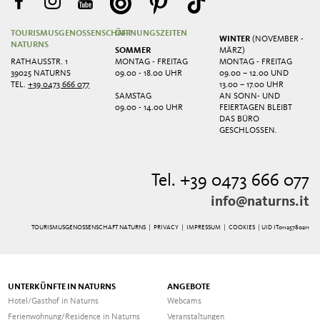
TOURISMUSGENOSSENSCHAFT
ÖFFNUNGSZEITEN
WINTER
(NOVEMBER -
NATURNS
SOMMER
MÄRZ)
RATHAUSSTR. 1
MONTAG - FREITAG
MONTAG - FREITAG
39025 NATURNS
09.00 - 18.00 UHR
09.00 – 12.00 UND
TEL.
+39 0473 666 077
13.00 – 17.00 UHR
SAMSTAG
AN SONN- UND
09.00 - 14.00 UHR
FEIERTAGEN BLEIBT
DAS BÜRO
GESCHLOSSEN.
Tel. +39 0473 666 077
info@naturns.it
TOURISMUSGENOSSENSCHAFT NATURNS |
PRIVACY
|
IMPRESSUM
|
COOKIES
| UID IT01125780211
UNTERKÜNFTE IN NATURNS
ANGEBOTE
Hotel/Gasthof in Naturns
Webcams
Ferienwohnung/Residence in Naturns
Veranstaltungen