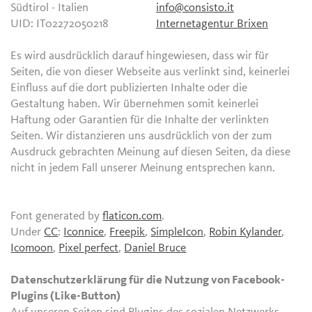
Südtirol - Italien
info@consisto.it
UID: IT02272050218
Internetagentur Brixen
Es wird ausdrücklich darauf hingewiesen, dass wir für
Seiten, die von dieser Webseite aus verlinkt sind, keinerlei
Einfluss auf die dort publizierten Inhalte oder die
Gestaltung haben. Wir übernehmen somit keinerlei
Haftung oder Garantien für die Inhalte der verlinkten
Seiten. Wir distanzieren uns ausdrücklich von der zum
Ausdruck gebrachten Meinung auf diesen Seiten, da diese
nicht in jedem Fall unserer Meinung entsprechen kann.
Font generated by
flaticon.com
.
Under
CC
:
Iconnice
,
Freepik
,
SimpleIcon
,
Robin Kylander
,
Icomoon
,
Pixel perfect
,
Daniel Bruce
Datenschutzerklärung für die Nutzung von Facebook-
Plugins (Like-Button)