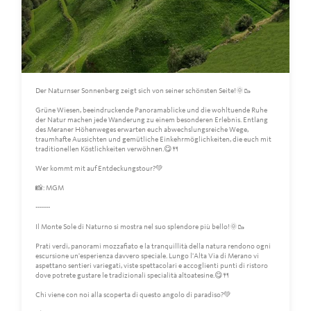
Der Naturnser Sonnenberg zeigt sich von seiner schönsten Seite!🌞🥾
Grüne Wiesen, beeindruckende Panoramablicke und die wohltuende Ruhe
der Natur machen jede Wanderung zu einem besonderen Erlebnis. Entlang
des Meraner Höhenweges erwarten euch abwechslungsreiche Wege,
traumhafte Aussichten und gemütliche Einkehrmöglichkeiten, die euch mit
traditionellen Köstlichkeiten verwöhnen.😋🍴
Wer kommt mit auf Entdeckungstour?💚
📸: MGM
-------
Il Monte Sole di Naturno si mostra nel suo splendore più bello!🌞🥾
Prati verdi, panorami mozzafiato e la tranquillità della natura rendono ogni
escursione un'esperienza davvero speciale. Lungo l'Alta Via di Merano vi
aspettano sentieri variegati, viste spettacolari e accoglienti punti di ristoro
dove potrete gustare le tradizionali specialità altoatesine.😋🍴
Chi viene con noi alla scoperta di questo angolo di paradiso?💚