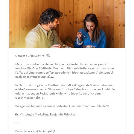
Genuss pur in Südtirol!🥰
Manchmal sind es die kleinen Momente, die den Urlaub unvergesslich
machen: Ein Glas Südtiroler Wein mit Blick auf die Berge, ein aromatischer
Kaffee auf einer sonnigen Terrasse oder ein frisch gebackener Apfelstrudel
nach einer Wanderung. 🍎⛰️
In Naturns trifft gelebte Gastfreundschaft auf regionale Spezialitäten und
echte Genussmomente. Ob in gemütlichen Cafés, traditionellen Almhütten
oder einladenden Restaurants – hier wird jeder Augenblick zum
Geschmackserlebnis.
Was gehört für euch zu einem perfekten Genussmoment im Urlaub?💚
📸: Vinschgau Marketing_Benjamin Pfitscher
-------
Puro piacere in Alto Adige!🥰