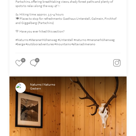
Partschins, offering breathtaking views, shady forest paths and plenty of
spots to relax along the way. 🌿✨
🥾 Hiking time: approx. 3.5–4 hours
🍽️ Places to stop for refreshments: Gasthaus Unterstell, Galmein, Pirchhof
and Giggelberg (Partschins)
💚 Have you ever hiked this section?
#Naturns #MeranerHöhenweg #Unterstell #naturno #meranerhöhenweg
#berge #outdooradventures #mountains #altaviadimerano
0
0
Naturns I Naturno
Gestern