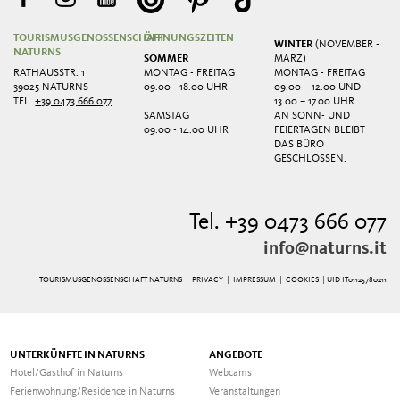
TOURISMUSGENOSSENSCHAFT
ÖFFNUNGSZEITEN
WINTER
(NOVEMBER -
NATURNS
SOMMER
MÄRZ)
RATHAUSSTR. 1
MONTAG - FREITAG
MONTAG - FREITAG
39025 NATURNS
09.00 - 18.00 UHR
09.00 – 12.00 UND
TEL.
+39 0473 666 077
13.00 – 17.00 UHR
SAMSTAG
AN SONN- UND
09.00 - 14.00 UHR
FEIERTAGEN BLEIBT
DAS BÜRO
GESCHLOSSEN.
Tel. +39 0473 666 077
info@naturns.it
TOURISMUSGENOSSENSCHAFT NATURNS |
PRIVACY
|
IMPRESSUM
|
COOKIES
| UID IT01125780211
UNTERKÜNFTE IN NATURNS
ANGEBOTE
Hotel/Gasthof in Naturns
Webcams
Ferienwohnung/Residence in Naturns
Veranstaltungen