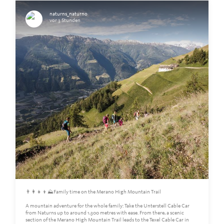
naturns_naturno
vor 3 Stunden
👨‍👩‍👧‍👦⛰️Family time on the Merano High Mountain Trail
A mountain adventure for the whole family: Take the Unterstell Cable Car
from Naturns up to around 1,300 metres with ease. From there, a scenic
section of the Merano High Mountain Trail leads to the Texel Cable Car in