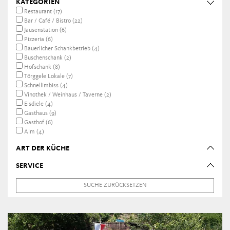
KATEGORIEN
Restaurant (17)
Bar / Café / Bistro (22)
Jausenstation (6)
Pizzeria (6)
Bäuerlicher Schankbetrieb (4)
Buschenschank (2)
Hofschank (8)
Törggele Lokale (7)
Schnellimbiss (4)
Vinothek / Weinhaus / Taverne (2)
Eisdiele (4)
Gasthaus (9)
Gasthof (6)
Alm (4)
ART DER KÜCHE
SERVICE
SUCHE ZURÜCKSETZEN