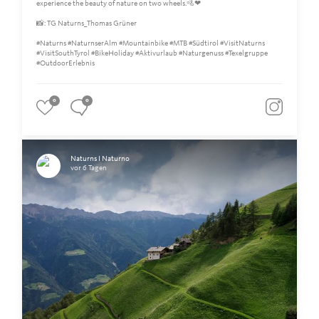
experience the beauty of nature on two wheels.🚵❤
📸: TG Naturns_Thomas Grüner
#Naturns #NaturnserAlm #Mountainbike #MTB #Südtirol #VisitNaturns
#VisitSouthTyrol #BikeHoliday #Aktivurlaub #Naturgenuss #Texelgruppe
#OutdoorErlebnis
0
0
Naturns I Naturno
vor 6 Tagen