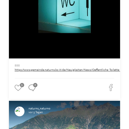
‼️‼️‼️
https://www.gemeinde.naturns.bz.it/de/Neuigkeiten/News/Oeffentliche_Toilette_am_Ra
3
0
naturns_naturno
vor 5 Tagen