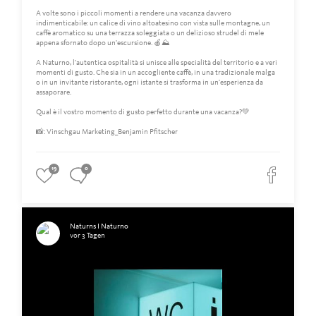
A volte sono i piccoli momenti a rendere una vacanza davvero
indimenticabile: un calice di vino altoatesino con vista sulle montagne, un
caffè aromatico su una terrazza soleggiata o un delizioso strudel di mele
appena sfornato dopo un'escursione. 🍎⛰️
A Naturno, l'autentica ospitalità si unisce alle specialità del territorio e a veri
momenti di gusto. Che sia in un accogliente caffè, in una tradizionale malga
o in un invitante ristorante, ogni istante si trasforma in un'esperienza da
assaporare.
Qual è il vostro momento di gusto perfetto durante una vacanza?💚
📸: Vinschgau Marketing_Benjamin Pfitscher
19
0
Naturns I Naturno
vor 3 Tagen