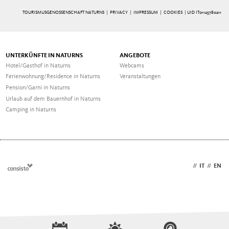
TOURISMUSGENOSSENSCHAFT NATURNS |
PRIVACY
|
IMPRESSUM
|
COOKIES
| UID IT01125780211
UNTERKÜNFTE IN NATURNS
ANGEBOTE
Hotel/Gasthof in Naturns
Webcams
Ferienwohnung/Residence in Naturns
Veranstaltungen
Pension/Garni in Naturns
Urlaub auf dem Bauernhof in Naturns
Camping in Naturns
DE
//
IT
//
EN