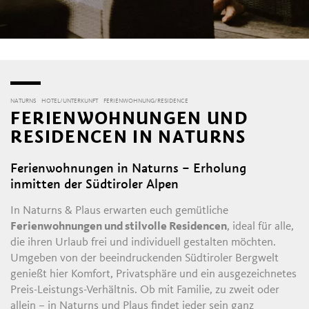
NATURNS
HOTEL/UNTERKUNFT
FERIENWOHNUNG/RESIDENCE
FERIENWOHNUNGEN UND
RESIDENCEN IN NATURNS
Ferienwohnungen in Naturns – Erholung
inmitten der Südtiroler Alpen
In Naturns & Plaus erwarten euch gemütliche
Ferienwohnungen und stilvolle Residencen
, ideal für alle,
die ihren Urlaub frei und individuell gestalten möchten.
Umgeben von der beeindruckenden Südtiroler Bergwelt
genießt hier Komfort, Privatsphäre und ein ausgezeichnetes
Preis-Leistungs-Verhältnis. Ob mit Familie, zu zweit oder
allein – in Naturns und Plaus findet jeder sein ganz