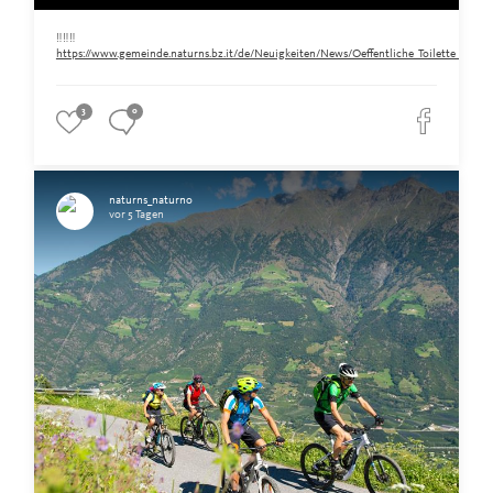
‼️‼️‼️
https://www.gemeinde.naturns.bz.it/de/Neuigkeiten/News/Oeffentliche_Toilette_am_Ra
3
0
naturns_naturno
vor 5 Tagen