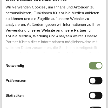
0
0
Wir verwenden Cookies, um Inhalte und Anzeigen zu
personalisieren, Funktionen für soziale Medien anbieten
zu können und die Zugriffe auf unsere Website zu
Naturns I Naturno
vor 3 Tagen
analysieren. Außerdem geben wir Informationen zu Ihrer
Verwendung unserer Website an unsere Partner für
soziale Medien, Werbung und Analysen weiter. Unsere
Partner führen diese Informationen möglicherweise mit
weiteren Daten zusammen, die Sie ihnen bereitgestellt
haben oder die sie im Rahmen Ihrer Nutzung der Dienste
gesammelt haben.
Einwilligungsauswahl
Notwendig
Präferenzen
Statistiken
Genuss pur in Südtirol!🥰