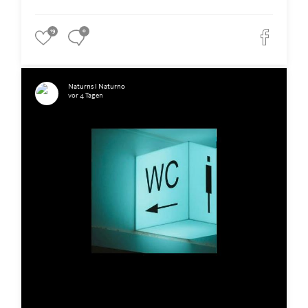
19
0
Naturns I Naturno
vor 4 Tagen