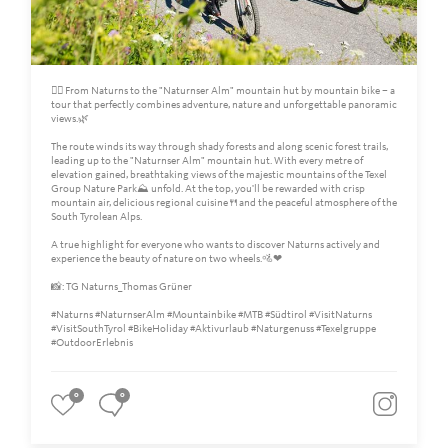
🚵‍♀️ From Naturns to the "Naturnser Alm" mountain hut by mountain bike – a
tour that perfectly combines adventure, nature and unforgettable panoramic
views.🌿
The route winds its way through shady forests and along scenic forest trails,
leading up to the "Naturnser Alm" mountain hut. With every metre of
elevation gained, breathtaking views of the majestic mountains of the Texel
Group Nature Park⛰️ unfold. At the top, you'll be rewarded with crisp
mountain air, delicious regional cuisine🍴and the peaceful atmosphere of the
South Tyrolean Alps.
A true highlight for everyone who wants to discover Naturns actively and
experience the beauty of nature on two wheels.🚵❤
📸: TG Naturns_Thomas Grüner
#Naturns #NaturnserAlm #Mountainbike #MTB #Südtirol #VisitNaturns
#VisitSouthTyrol #BikeHoliday #Aktivurlaub #Naturgenuss #Texelgruppe
#OutdoorErlebnis
0
0