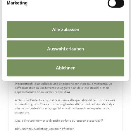
Marketing
Manchmal sind es die kleinen Momente, die den Urlaub unvergesslich
machen: Ein Glas Südtiroler Wein mit Blick auf die Berge, ein aromatischer
Kaffee auf einer sonnigen Terrasse oder ein frisch gebackener Apfelstrudel
nach einer Wanderung. 🍎⛰️
In Naturns trifft gelebte Gastfreundschaft auf regionale Spezialitäten und
Alle zulassen
echte Genussmomente. Ob in gemütlichen Cafés, traditionellen Almhütten
oder einladenden Restaurants – hier wird jeder Augenblick zum
Geschmackserlebnis.
Was gehört für euch zu einem perfekten Genussmoment im Urlaub?💚
Auswahl erlauben
📸: Vinschgau Marketing_Benjamin Pfitscher
-------
Ablehnen
Puro piacere in Alto Adige!🥰
A volte sono i piccoli momenti a rendere una vacanza davvero
indimenticabile: un calice di vino altoatesino con vista sulle montagne, un
caffè aromatico su una terrazza soleggiata o un delizioso strudel di mele
appena sfornato dopo un'escursione. 🍎⛰️
A Naturno, l'autentica ospitalità si unisce alle specialità del territorio e a veri
momenti di gusto. Che sia in un accogliente caffè, in una tradizionale malga
o in un invitante ristorante, ogni istante si trasforma in un'esperienza da
assaporare.
Qual è il vostro momento di gusto perfetto durante una vacanza?💚
📸: Vinschgau Marketing_Benjamin Pfitscher