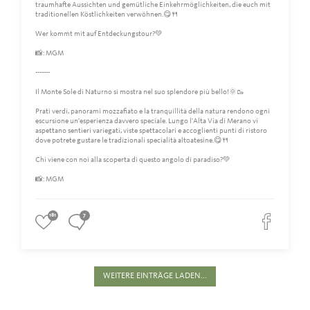
traumhafte Aussichten und gemütliche Einkehrmöglichkeiten, die euch mit
traditionellen Köstlichkeiten verwöhnen.😋🍴
Wer kommt mit auf Entdeckungstour?💚
📸: MGM
-------
Il Monte Sole di Naturno si mostra nel suo splendore più bello!🌞🥾
Prati verdi, panorami mozzafiato e la tranquillità della natura rendono ogni
escursione un'esperienza davvero speciale. Lungo l'Alta Via di Merano vi
aspettano sentieri variegati, viste spettacolari e accoglienti punti di ristoro
dove potrete gustare le tradizionali specialità altoatesine.😋🍴
Chi viene con noi alla scoperta di questo angolo di paradiso?💚
📸: MGM
181
7
WEITERE EINTRÄGE LADEN...