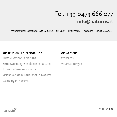
Tel. +39 0473 666 077
info@naturns.it
TOURISMUSGENOSSENSCHAFT NATURNS |
PRIVACY
|
IMPRESSUM
|
COOKIES
| UID IT01125780211
UNTERKÜNFTE IN NATURNS
ANGEBOTE
Hotel/Gasthof in Naturns
Webcams
Ferienwohnung/Residence in Naturns
Veranstaltungen
Pension/Garni in Naturns
Urlaub auf dem Bauernhof in Naturns
Camping in Naturns
DE
//
IT
//
EN