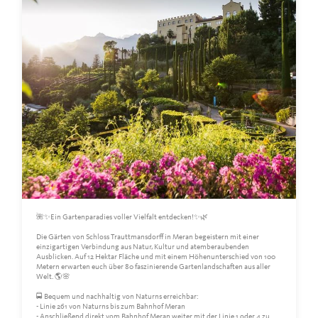
🌺✨Ein Gartenparadies voller Vielfalt entdecken!✨🌿
Die Gärten von Schloss Trauttmansdorff in Meran begeistern mit einer
einzigartigen Verbindung aus Natur, Kultur und atemberaubenden
Ausblicken. Auf 12 Hektar Fläche und mit einem Höhenunterschied von 100
Metern erwarten euch über 80 faszinierende Gartenlandschaften aus aller
Welt. 🌎🌸
🚍 Bequem und nachhaltig von Naturns erreichbar:
- Linie 261 von Naturns bis zum Bahnhof Meran
- Anschließend direkt vom Bahnhof Meran weiter mit der Linie 1 oder 4 zu