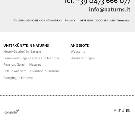
Tel. +39 0473 666 077
info@naturns.it
TOURISMUSGENOSSENSCHAFT NATURNS |
PRIVACY
|
IMPRESSUM
|
COOKIES
| UID IT01125780211
UNTERKÜNFTE IN NATURNS
ANGEBOTE
Hotel/Gasthof in Naturns
Webcams
Ferienwohnung/Residence in Naturns
Veranstaltungen
Pension/Garni in Naturns
Urlaub auf dem Bauernhof in Naturns
Camping in Naturns
DE
//
IT
//
EN