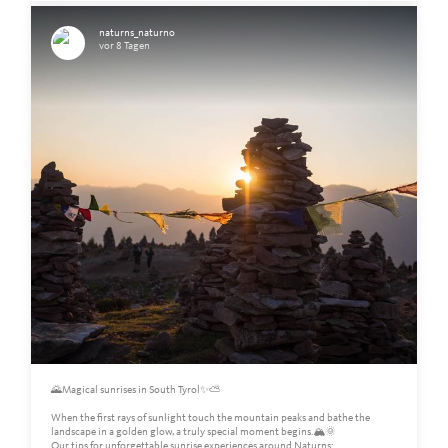
naturns_naturno
vor 8 Tagen
🌄Magical sunrises in South Tyrol✨⛅️
When the first rays of sunlight touch the mountain peaks and bathe the
landscape in a golden glow, a truly special moment begins.🏔️🌞
Our tips for unforgettable sunrise experiences around Naturns: