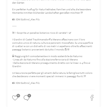
den Gärten
Ein perfekter Ausflug für Naturliebhaber, Familien und alle, die besondere
Momente inmitten blühender Landschaften genießen möchten.💚
📸: IDM Südtirol_Alex Filz
------
🌺✨Scoprite un paradiso botanico ricco di varietà!✨🌿
I Giardini di Castel Trauttmansdorff a Merano affascinano con il loro
connubio unico di natura, cultura e panorami mozzafiato. Su una superficie
di 12 ettari e con un dislivello di 100 metri vi aspettano oltre 80 affascinanti
paesaggi botanici provenienti da tutto il mondo.🌎🌸
🚍 Raggiungibili comodamente e in modo sostenibile da Naturno:
- Linea 261 da Naturno fino alla stazione ferroviaria di Merano
- Dalla stazione di Merano proseguimento diretto con la linea 1 o 4 fino ai
Giardini
Un’escursione perfetta per gli amanti della natura, le famiglie e tutti coloro
che desiderano vivere momenti speciali immersi in paesaggi fioriti.💚
📸: IDM Südtirol_Alex Filz
21
0