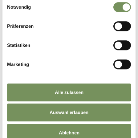
Einwilligungsauswahl
Notwendig
‼️‼️‼️
https://www.gemeinde.naturns.bz.it/de/Neuigkeiten/News/Oeffentliche_Toilette_am_Ra
Präferenzen
3
0
Statistiken
naturns_naturno
vor 3 Tagen
Marketing
Alle zulassen
Auswahl erlauben
Ablehnen