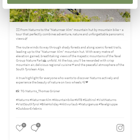
🚵‍♀️ From Naturns to the "Naturnser Alm" mountain hut by mountain bike – a
tour that perfectly combines adventure, nature and unforgettable panoramic
views.🌿
The route winds its way through shady forests and along scenic forest trails,
leading up to the "Naturnser Alm" mountain hut. With every metre of
elevation gained, breathtaking views of the majestic mountains of the Texel
Group Nature Park⛰️ unfold. At the top, you'll be rewarded with crisp
mountain air, delicious regional cuisine🍴and the peaceful atmosphere of the
South Tyrolean Alps.
A true highlight for everyone who wants to discover Naturns actively and
experience the beauty of nature on two wheels.🚵❤
📸: TG Naturns_Thomas Grüner
#Naturns #NaturnserAlm #Mountainbike #MTB #Südtirol #VisitNaturns
#VisitSouthTyrol #BikeHoliday #Aktivurlaub #Naturgenuss #Texelgruppe
#OutdoorErlebnis
0
0