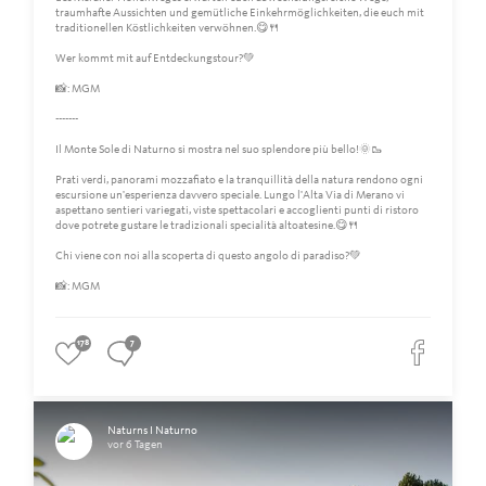
traumhafte Aussichten und gemütliche Einkehrmöglichkeiten, die euch mit
traditionellen Köstlichkeiten verwöhnen.😋🍴
Wer kommt mit auf Entdeckungstour?💚
📸: MGM
-------
Il Monte Sole di Naturno si mostra nel suo splendore più bello!🌞🥾
Prati verdi, panorami mozzafiato e la tranquillità della natura rendono ogni
escursione un'esperienza davvero speciale. Lungo l'Alta Via di Merano vi
aspettano sentieri variegati, viste spettacolari e accoglienti punti di ristoro
dove potrete gustare le tradizionali specialità altoatesine.😋🍴
Chi viene con noi alla scoperta di questo angolo di paradiso?💚
📸: MGM
178
7
Naturns I Naturno
vor 6 Tagen