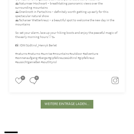
⛰️Naturnser Hochwart – breathtaking panoramic views over the
surrounding mountains
⛰️Orenknott in Partschins – definitely worth getting up early for this
spectacular natural show
⛰️Tscharser Wetterkreuz – a beautiful spot to welcome the new day in the
mountains
So: set your alarm, lace up your hiking boots and enjoy the peaceful magic of
the early morning hours.🤍🥾
📸: IDM Südtirol_Henryk Berlet
#naturns #naturno #sunrise #mountains #outdoor #adventure
#sonnenaufgang #berge #gipfelkreuzesüdtirol #gipfelkreuz
#aussichtgenießen #southtyrol
0
0
WEITERE EINTRÄGE LADEN...