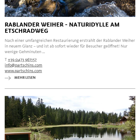
RABLANDER WEIHER - NATURIDYLLE AM
ETSCHRADWEG
Nach einer umfangreichen Restaurierung erstrahlt der Rablander Weiher
in neuem Glanz – und ist ab sofort wieder für Besucher geöffnet! Nur
wenige Gehminuten ...
T
+39 0473 967157
info@partschins.com
www.partschins.com
MEHR LESEN