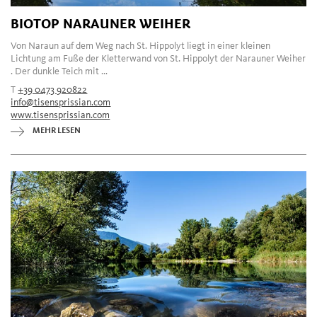
BIOTOP NARAUNER WEIHER
Von Naraun auf dem Weg nach St. Hippolyt liegt in einer kleinen
Lichtung am Fuße der Kletterwand von St. Hippolyt der Narauner Weiher
. Der dunkle Teich mit ...
T
+39 0473 920822
info@tisensprissian.com
www.tisensprissian.com
MEHR LESEN