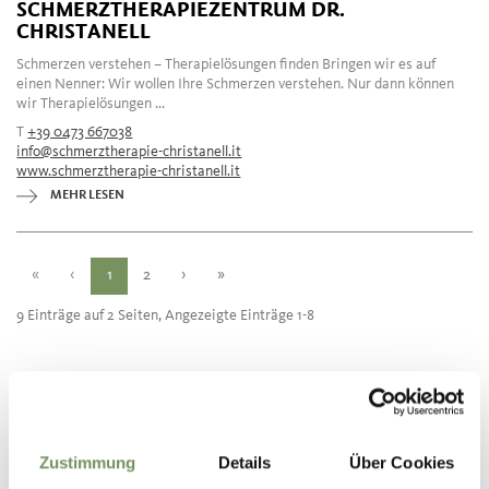
SCHMERZTHERAPIEZENTRUM DR.
CHRISTANELL
Schmerzen verstehen – Therapielösungen finden Bringen wir es auf
einen Nenner: Wir wollen Ihre Schmerzen verstehen. Nur dann können
wir Therapielösungen ...
T
+39 0473 667038
info@schmerztherapie-christanell.it
www.schmerztherapie-christanell.it
MEHR LESEN
«
‹
1
2
›
»
9 Einträge auf 2 Seiten, Angezeigte Einträge 1-8
Zustimmung
Details
Über Cookies