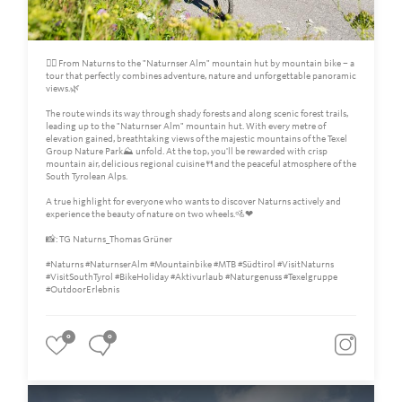
🚵‍♀️ From Naturns to the "Naturnser Alm" mountain hut by mountain bike – a
tour that perfectly combines adventure, nature and unforgettable panoramic
views.🌿
The route winds its way through shady forests and along scenic forest trails,
leading up to the "Naturnser Alm" mountain hut. With every metre of
elevation gained, breathtaking views of the majestic mountains of the Texel
Group Nature Park⛰️ unfold. At the top, you'll be rewarded with crisp
mountain air, delicious regional cuisine🍴and the peaceful atmosphere of the
South Tyrolean Alps.
A true highlight for everyone who wants to discover Naturns actively and
experience the beauty of nature on two wheels.🚵❤
📸: TG Naturns_Thomas Grüner
#Naturns #NaturnserAlm #Mountainbike #MTB #Südtirol #VisitNaturns
#VisitSouthTyrol #BikeHoliday #Aktivurlaub #Naturgenuss #Texelgruppe
#OutdoorErlebnis
0
0