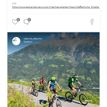
‼️‼️‼️
https://www.gemeinde.naturns.bz.it/de/Neuigkeiten/News/Oeffentliche_Toilette_am_Ra
3
0
naturns_naturno
Gestern