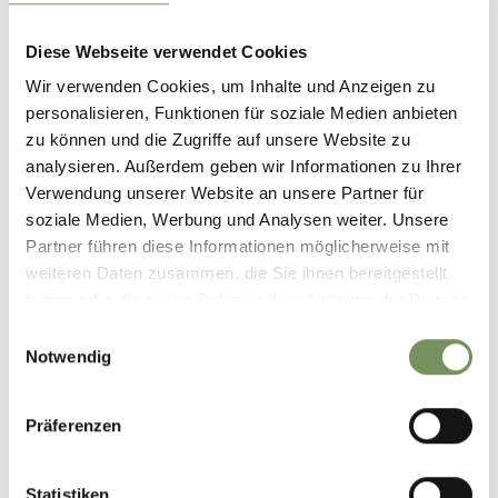
Diese Webseite verwendet Cookies
Wir verwenden Cookies, um Inhalte und Anzeigen zu
personalisieren, Funktionen für soziale Medien anbieten
DIENSTLEISTER IN
GESCHÄFTE IN NATURNS
NATURNS & PLAUS
& PLAUS
zu können und die Zugriffe auf unsere Website zu
analysieren. Außerdem geben wir Informationen zu Ihrer
Verwendung unserer Website an unsere Partner für
soziale Medien, Werbung und Analysen weiter. Unsere
Partner führen diese Informationen möglicherweise mit
weiteren Daten zusammen, die Sie ihnen bereitgestellt
haben oder die sie im Rahmen Ihrer Nutzung der Dienste
gesammelt haben.
SEHENSWERTES IN UND
Einwilligungsauswahl
UM NATURNS
Notwendig
Präferenzen
Statistiken