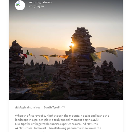
naturns_naturno
vor 7 Tagen
🌄Magical sunrises in South Tyrol✨⛅️
When the first rays of sunlight touch the mountain peaks and bathe the
landscape in a golden glow, a truly special moment begins.🏔️🌞
Our tips for unforgettable sunrise experiences around Naturns:
⛰️Naturnser Hochwart – breathtaking panoramic views over the