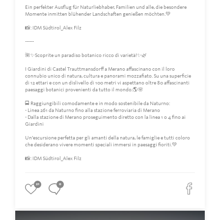
Ein perfekter Ausflug für Naturliebhaber, Familien und alle, die besondere
Momente inmitten blühender Landschaften genießen möchten.💚
📸: IDM Südtirol_Alex Filz
------
🌺✨Scoprite un paradiso botanico ricco di varietà!✨🌿
I Giardini di Castel Trauttmansdorff a Merano affascinano con il loro
connubio unico di natura, cultura e panorami mozzafiato. Su una superficie
di 12 ettari e con un dislivello di 100 metri vi aspettano oltre 80 affascinanti
paesaggi botanici provenienti da tutto il mondo.🌎🌸
🚍 Raggiungibili comodamente e in modo sostenibile da Naturno:
- Linea 261 da Naturno fino alla stazione ferroviaria di Merano
- Dalla stazione di Merano proseguimento diretto con la linea 1 o 4 fino ai
Giardini
Un’escursione perfetta per gli amanti della natura, le famiglie e tutti coloro
che desiderano vivere momenti speciali immersi in paesaggi fioriti.💚
📸: IDM Südtirol_Alex Filz
21
0