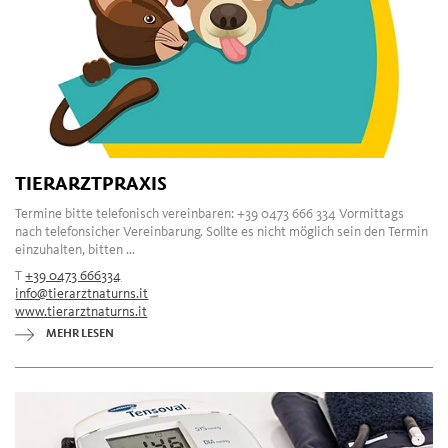
TIERARZTPRAXIS
Termine bitte telefonisch vereinbaren: +39 0473 666 334 Vormittags
nach telefonsicher Vereinbarung. Sollte es nicht möglich sein den Termin
einzuhalten, bitten ...
T
+39 0473 666334
info@tierarztnaturns.it
www.tierarztnaturns.it
MEHR LESEN