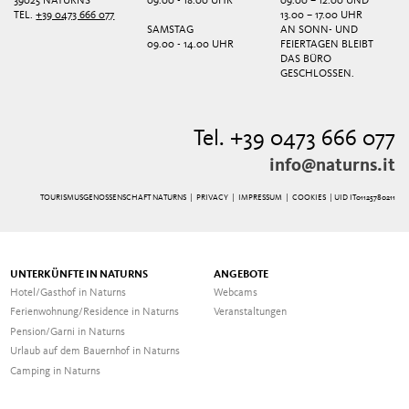
39025 NATURNS
09.00 - 18.00 UHR
09.00 – 12.00 UND
TEL.
+39 0473 666 077
13.00 – 17.00 UHR
SAMSTAG
AN SONN- UND
09.00 - 14.00 UHR
FEIERTAGEN BLEIBT
DAS BÜRO
GESCHLOSSEN.
Tel. +39 0473 666 077
info@naturns.it
TOURISMUSGENOSSENSCHAFT NATURNS |
PRIVACY
|
IMPRESSUM
|
COOKIES
| UID IT01125780211
UNTERKÜNFTE IN NATURNS
ANGEBOTE
Hotel/Gasthof in Naturns
Webcams
Ferienwohnung/Residence in Naturns
Veranstaltungen
Pension/Garni in Naturns
Urlaub auf dem Bauernhof in Naturns
Camping in Naturns