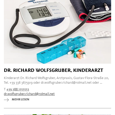
DR. RICHARD WOLFSGRUBER, KINDERARZT
Kinderarzt Dr. Richard Wolfsgruber, Arztpraxis, Gustav-Flora-Straße 20,
Tel. +39 338 3875919 oder dr.wolfsgruber.richard@rolmail.net oder ...
T
+39 388 1555553
dr.wolfsgruber.richard@rolmail.net
MEHR LESEN