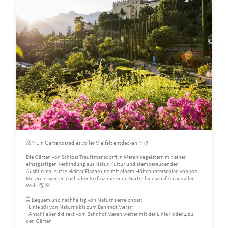
🌺✨Ein Gartenparadies voller Vielfalt entdecken!✨🌿
Die Gärten von Schloss Trauttmansdorff in Meran begeistern mit einer
einzigartigen Verbindung aus Natur, Kultur und atemberaubenden
Ausblicken. Auf 12 Hektar Fläche und mit einem Höhenunterschied von 100
Metern erwarten euch über 80 faszinierende Gartenlandschaften aus aller
Welt. 🌎🌸
🚍 Bequem und nachhaltig von Naturns erreichbar:
- Linie 261 von Naturns bis zum Bahnhof Meran
- Anschließend direkt vom Bahnhof Meran weiter mit der Linie 1 oder 4 zu
den Gärten