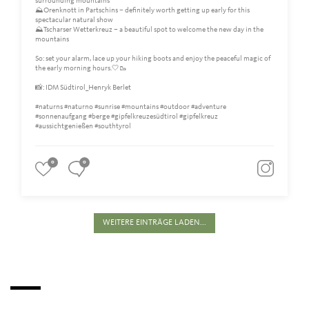
surrounding mountains
⛰️Orenknott in Partschins – definitely worth getting up early for this
spectacular natural show
⛰️Tscharser Wetterkreuz – a beautiful spot to welcome the new day in the
mountains
So: set your alarm, lace up your hiking boots and enjoy the peaceful magic of
the early morning hours.🤍🥾
📸: IDM Südtirol_Henryk Berlet
#naturns #naturno #sunrise #mountains #outdoor #adventure
#sonnenaufgang #berge #gipfelkreuzesüdtirol #gipfelkreuz
#aussichtgenießen #southtyrol
0
0
WEITERE EINTRÄGE LADEN...