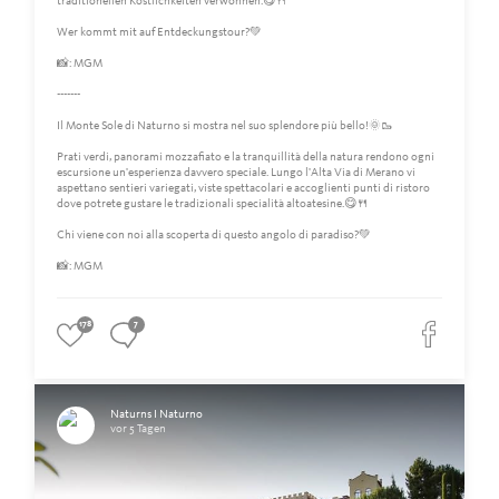
traditionellen Köstlichkeiten verwöhnen.😋🍴
Wer kommt mit auf Entdeckungstour?💚
📸: MGM
-------
Il Monte Sole di Naturno si mostra nel suo splendore più bello!🌞🥾
Prati verdi, panorami mozzafiato e la tranquillità della natura rendono ogni
escursione un'esperienza davvero speciale. Lungo l'Alta Via di Merano vi
aspettano sentieri variegati, viste spettacolari e accoglienti punti di ristoro
dove potrete gustare le tradizionali specialità altoatesine.😋🍴
Chi viene con noi alla scoperta di questo angolo di paradiso?💚
📸: MGM
178
7
Naturns I Naturno
vor 5 Tagen