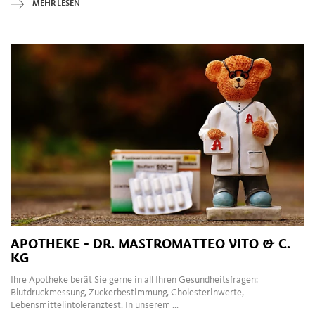
MEHR LESEN
APOTHEKE - DR. MASTROMATTEO VITO & C.
KG
Ihre Apotheke berät Sie gerne in all Ihren Gesundheitsfragen:
Blutdruckmessung, Zuckerbestimmung, Cholesterinwerte,
Lebensmittelintoleranztest. In unserem ...