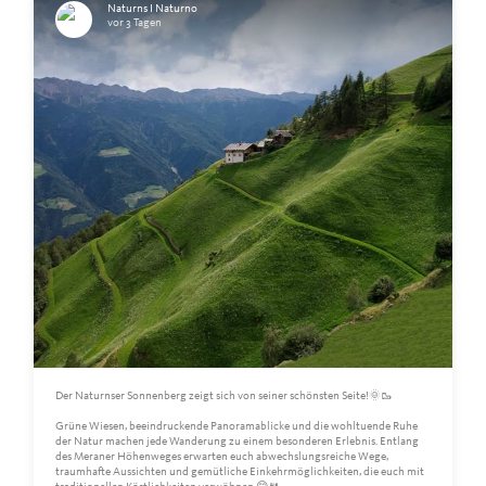
Naturns I Naturno
vor 3 Tagen
Der Naturnser Sonnenberg zeigt sich von seiner schönsten Seite!🌞🥾
Grüne Wiesen, beeindruckende Panoramablicke und die wohltuende Ruhe
der Natur machen jede Wanderung zu einem besonderen Erlebnis. Entlang
des Meraner Höhenweges erwarten euch abwechslungsreiche Wege,
traumhafte Aussichten und gemütliche Einkehrmöglichkeiten, die euch mit