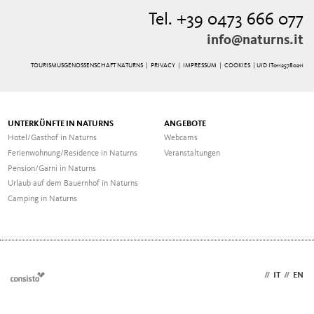
Tel. +39 0473 666 077
info@naturns.it
TOURISMUSGENOSSENSCHAFT NATURNS |
PRIVACY
|
IMPRESSUM
|
COOKIES
| UID IT01125780211
UNTERKÜNFTE IN NATURNS
ANGEBOTE
Hotel/Gasthof in Naturns
Webcams
Ferienwohnung/Residence in Naturns
Veranstaltungen
Pension/Garni in Naturns
Urlaub auf dem Bauernhof in Naturns
Camping in Naturns
DE
//
IT
//
EN