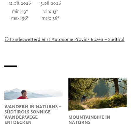
12.08.2026
13.08.2026
min:
13°
min:
13°
max:
36°
max:
36°
© Landeswetterdienst Autonome Provinz Bozen – Südtirol
WANDERN IN NATURNS –
SÜDTIROLS SONNIGE
WANDERWEGE
MOUNTAINBIKE IN
ENTDECKEN
NATURNS