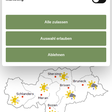
Schöne Aussicht
«
‹
1
2
›
»
Alle zulassen
11 Einträge auf 2 Seiten, Angezeigte Einträge 1-8
Auswahl erlauben
Heute
Ablehnen