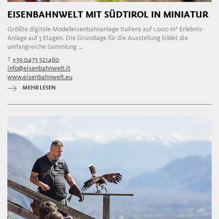
EISENBAHNWELT MIT SÜDTIROL IN MINIATUR
Größte digitale Modelleisenbahnanlage Italiens auf 1.000 m² Erlebnis-
Anlage auf 3 Etagen. Die Grundlage für die Ausstellung bildet die
umfangreiche Sammlung ...
T
+39 0473 521460
info@eisenbahnwelt.it
www.eisenbahnwelt.eu
MEHR LESEN