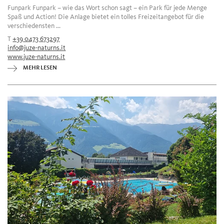
Funpark Funpark – wie das Wort schon sagt – ein Park für jede Menge
Spaß und Action! Die Anlage bietet ein tolles Freizeitangebot für die
verschiedensten ...
T
+39 0473 673297
info@juze-naturns.it
www.juze-naturns.it
MEHR LESEN