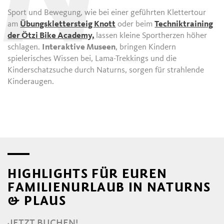
N
Sport und Bewegung, wie bei einer geführten Klettertour
am
Übungsklettersteig Knott
oder beim
Techniktraining
der Ötzi Bike Academy,
lassen kleine Sportherzen höher
schlagen.
Interaktive Museen
, bringen Kindern
spielerisches Wissen bei, Lama-Trekkings und die
Kinderschatzsuche durch Naturns, sorgen für strahlende
Kinderaugen.
HIGHLIGHTS FÜR EUREN
FAMILIENURLAUB IN NATURNS
& PLAUS
JETZT BUCHEN!