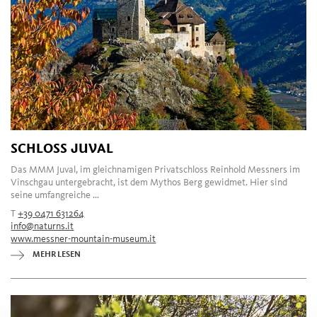
SCHLOSS JUVAL
Das MMM Juval, im gleichnamigen Privatschloss Reinhold Messners im
Vinschgau untergebracht, ist dem Mythos Berg gewidmet. Hier sind
seine umfangreiche ...
T
+39 0471 631264
info@naturns.it
www.messner-mountain-museum.it
MEHR LESEN