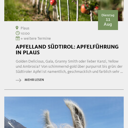
Dienstag
11
Aug
Plaus
10:00
+ weitere Termine
APFELLAND SÜDTIROL: APFELFÜHRUNG
IN PLAUS
Golden Delicious, Gala, Granny Smith oder lieber Kanzi, Yellow
und Ambrosia? Von schimmernd-gold über purpurrot bis grün: der
Südtiroler Apfel ist namentlich, geschmacklich und farblich sehr ...
MEHR LESEN