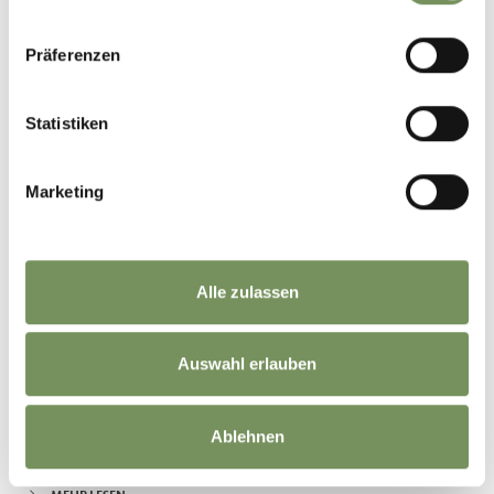
Präferenzen
Statistiken
Marketing
Alle zulassen
ERLEBNISBAHNHOF NATURNS/STABEN
Auswahl erlauben
Am Erlebnisbahnhof gibt es folgende Attraktionen: Draisinenfahrt , eine
Garteneisenbahn und zwei Waggons der Rhätischen Bahn auf einem
9.000 m² großen ...
T
+39 0473 664004
Ablehnen
info@eisenbahn.it
www.eisenbahn.it