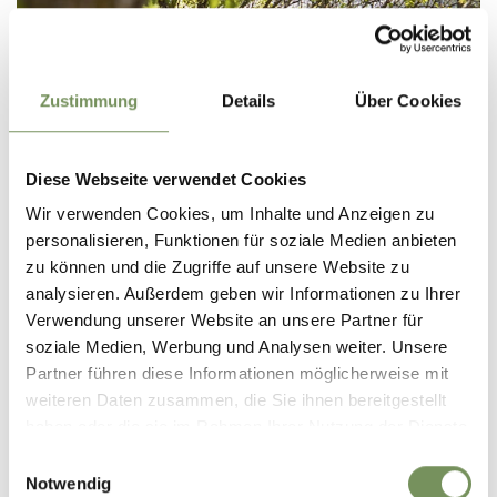
Zustimmung
Details
Über Cookies
Diese Webseite verwendet Cookies
Wir verwenden Cookies, um Inhalte und Anzeigen zu
personalisieren, Funktionen für soziale Medien anbieten
zu können und die Zugriffe auf unsere Website zu
ERLEBNISPARK NATURNS
analysieren. Außerdem geben wir Informationen zu Ihrer
Auf die Plätze - fertig - los! Seit Ostern 2022 befindet sich auf dem
Verwendung unserer Website an unsere Partner für
Waldfestplatz, oberhalb des Sportplatzes, der neue Erlebnispark Naturns.
soziale Medien, Werbung und Analysen weiter. Unsere
Die ...
Partner führen diese Informationen möglicherweise mit
T
+39 335 5918085
weiteren Daten zusammen, die Sie ihnen bereitgestellt
info@erlebnispark.it
www.erlebnispark.it
haben oder die sie im Rahmen Ihrer Nutzung der Dienste
MEHR LESEN
gesammelt haben.
Einwilligungsauswahl
Notwendig