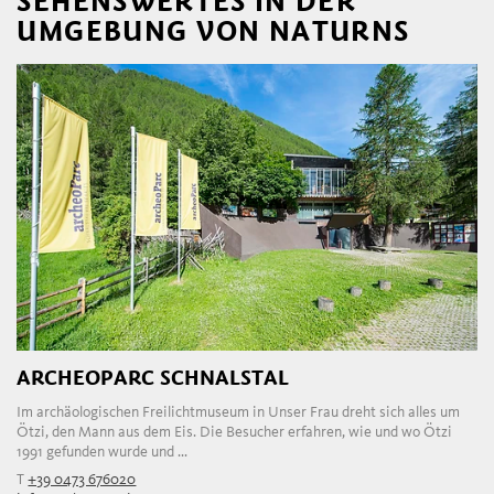
SEHENSWERTES IN DER
UMGEBUNG VON NATURNS
ARCHEOPARC SCHNALSTAL
Im archäologischen Freilichtmuseum in Unser Frau dreht sich alles um
Ötzi, den Mann aus dem Eis. Die Besucher erfahren, wie und wo Ötzi
1991 gefunden wurde und ...
T
+39 0473 676020