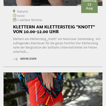
Donnerstag
13
Aug
Naturns
10:00
+ weitere Termine
KLETTERN AM KLETTERSTEIG "KNOTT"
VON 10.00-12.00 UHR
Klettern am Klettersteig „Knott“ am Naturnser Sonnenberg - ein
aufregendes Abenteuer für die ganze Familie! Der Klettersteig
nahe der Bergstation der Seilbahn Unterstell bietet am Felsen
unterhalb ...
MEHR LESEN