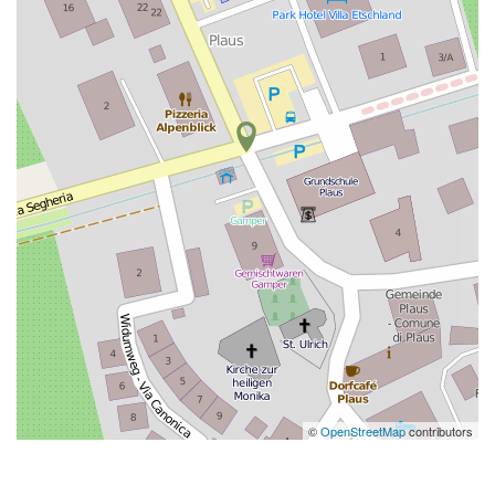
©
OpenStreetMap
contributors