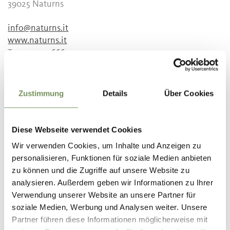
39025 Naturns
info@naturns.it
www.naturns.it
T
+39 0473 666077
info@naturns.it
www.suedtirolerapfel.com
Zustimmung
Details
Über Cookies
T
+39 0473 666077
Preise
Diese Webseite verwendet Cookies
Jugendliche und Erwachsene
Wir verwenden Cookies, um Inhalte und Anzeigen zu
8 €
ab 15 Jahren
personalisieren, Funktionen für soziale Medien anbieten
Kind
zu können und die Zugriffe auf unsere Website zu
0 €
0 - 14 Jahre
analysieren. Außerdem geben wir Informationen zu Ihrer
Verwendung unserer Website an unsere Partner für
Treffpunkt
soziale Medien, Werbung und Analysen weiter. Unsere
Tourismusbüro Plaus
Partner führen diese Informationen möglicherweise mit