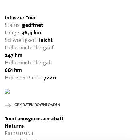
Infos zur Tour
Status
geöffnet
Länge
36,4 km
Schwierigkeit
leicht
Höhenmeter bergauf
247 hm
Höhenmeter bergab
661 hm
Höchster Punkt
722 m
GPX-DATEN DOWNLOADEN
Tourismusgenossenschaft
Naturns
Rathausstr. 1