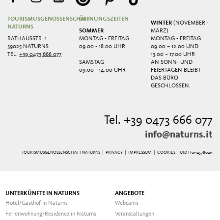
TOURISMUSGENOSSENSCHAFT
ÖFFNUNGSZEITEN
WINTER
(NOVEMBER -
NATURNS
SOMMER
MÄRZ)
RATHAUSSTR. 1
MONTAG - FREITAG
MONTAG - FREITAG
39025 NATURNS
09.00 - 18.00 UHR
09.00 – 12.00 UND
TEL.
+39 0473 666 077
13.00 – 17.00 UHR
SAMSTAG
AN SONN- UND
09.00 - 14.00 UHR
FEIERTAGEN BLEIBT
DAS BÜRO
GESCHLOSSEN.
Tel. +39 0473 666 077
info@naturns.it
TOURISMUSGENOSSENSCHAFT NATURNS |
PRIVACY
|
IMPRESSUM
|
COOKIES
| UID IT01125780211
UNTERKÜNFTE IN NATURNS
ANGEBOTE
Hotel/Gasthof in Naturns
Webcams
Ferienwohnung/Residence in Naturns
Veranstaltungen