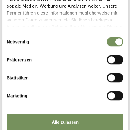
soziale Medien, Werbung und Analysen weiter. Unsere
+
Partner führen diese Informationen möglicherweise mit
−
weiteren Daten zusammen, die Sie ihnen bereitgestellt
haben oder die sie im Rahmen Ihrer Nutzung der Dienste
gesammelt haben.
Einwilligungsauswahl
Notwendig
Präferenzen
Statistiken
Marketing
Alle zulassen