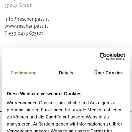
39027
Graun
info@reschenpass.it
www.reschenpass.it
T
+39 0473 633101
WAR DER INHALT FÜR DICH HILFREICH?
Zustimmung
Details
Über Cookies
JA
NEIN
Diese Webseite verwendet Cookies
Wir verwenden Cookies, um Inhalte und Anzeigen zu
personalisieren, Funktionen für soziale Medien anbieten
zu können und die Zugriffe auf unsere Website zu
analysieren. Außerdem geben wir Informationen zu Ihrer
Verwendung unserer Website an unsere Partner für