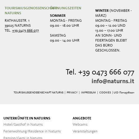
TOURISMUSGENOSSENSCHAFT
ÖFFNUNGSZEITEN
WINTER
(NOVEMBER -
NATURNS
SOMMER
MÄRZ)
RATHAUSSTR. 1
MONTAG - FREITAG
MONTAG - FREITAG
39025 NATURNS
09.00 - 18.00 UHR
09.00 – 12.00 UND
TEL.
+39 0473 666 077
13.00 – 17.00 UHR
SAMSTAG
AN SONN- UND
09.00 - 14.00 UHR
FEIERTAGEN BLEIBT
DAS BÜRO
GESCHLOSSEN.
Tel. +39 0473 666 077
info@naturns.it
TOURISMUSGENOSSENSCHAFT NATURNS |
PRIVACY
|
IMPRESSUM
|
COOKIES
| UID IT01125780211
UNTERKÜNFTE IN NATURNS
ANGEBOTE
Hotel/Gasthof in Naturns
Webcams
Ferienwohnung/Residence in Naturns
Veranstaltungen
Pension/Garni in Naturns