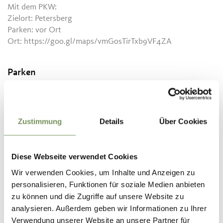
Mit dem PKW:
Zielort: Petersberg
Parken: vor Ort
Ort: https://goo.gl/maps/vmGosTirTxb9VF4ZA
Parken
Parken: vor Ort
Ort: https://goo.gl/maps/vmGosTirTxb9VF4ZA
Zustimmung
Details
Über Cookies
Öffnungszeiten:
20.04. - 04.11.
Mo
Di
Mi
Do
Fr
Sa
So
Diese Webseite verwendet Cookies
08:00 - 20:30
Wir verwenden Cookies, um Inhalte und Anzeigen zu
personalisieren, Funktionen für soziale Medien anbieten
Kontakt
zu können und die Zugriffe auf unsere Website zu
Golfplatz Petersberg
analysieren. Außerdem geben wir Informationen zu Ihrer
Unterwinkl 5
Verwendung unserer Website an unsere Partner für