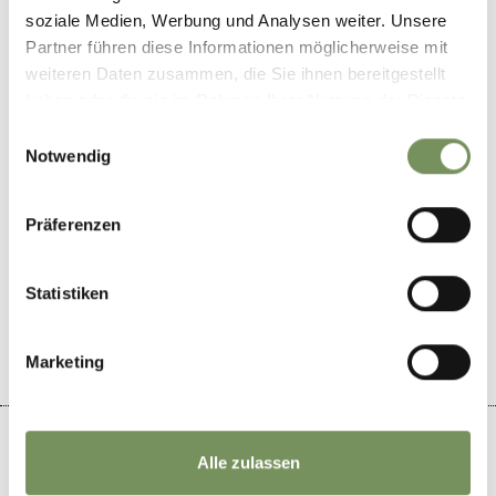
39056
Petersberg
soziale Medien, Werbung und Analysen weiter. Unsere
Partner führen diese Informationen möglicherweise mit
info@golfclubpetersberg.it
weiteren Daten zusammen, die Sie ihnen bereitgestellt
www.golfclubpetersberg.it
haben oder die sie im Rahmen Ihrer Nutzung der Dienste
T
+39 0471 615122
gesammelt haben.
Einwilligungsauswahl
Notwendig
Präferenzen
WAR DER INHALT FÜR DICH HILFREICH?
Statistiken
JA
NEIN
Marketing
Alle zulassen