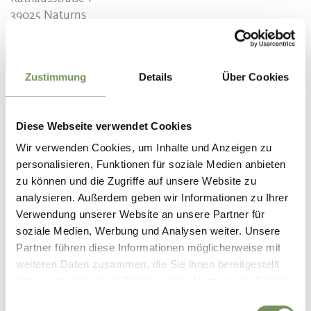
39025 Naturns
info@naturns.it
Zustimmung
Details
Über Cookies
WAR DER INHALT FÜR DICH HILFREICH?
Diese Webseite verwendet Cookies
Wir verwenden Cookies, um Inhalte und Anzeigen zu
JA
NEIN
personalisieren, Funktionen für soziale Medien anbieten
zu können und die Zugriffe auf unsere Website zu
analysieren. Außerdem geben wir Informationen zu Ihrer
Verwendung unserer Website an unsere Partner für
soziale Medien, Werbung und Analysen weiter. Unsere
Partner führen diese Informationen möglicherweise mit
weiteren Daten zusammen, die Sie ihnen bereitgestellt
haben oder die sie im Rahmen Ihrer Nutzung der Dienste
gesammelt haben.
Einwilligungsauswahl