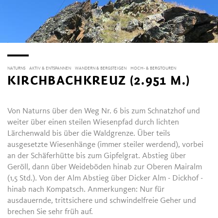
NATURNS
AKTIV & ENTSPANNEN
WANDERN & BERGSTEIGEN
HOCH- & BERGTOUREN
KIRCHBACHKREUZ (2.951 M.)
Von Naturns über den Weg Nr. 6 bis zum Schnatzhof und
weiter über einen steilen Wiesenpfad durch lichten
Lärchenwald bis über die Waldgrenze. Über teils
ausgesetzte Wiesenhänge (immer steiler werdend), vorbei
an der Schäferhütte bis zum Gipfelgrat. Abstieg über
Geröll, dann über Weideböden hinab zur Oberen Mairalm
(1,5 Std.). Von der Alm Abstieg über Dicker Alm - Dickhof -
hinab nach Kompatsch. Anmerkungen: Nur für
ausdauernde, trittsichere und schwindelfreie Geher und
brechen Sie sehr früh auf.