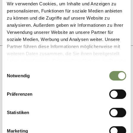
Wir verwenden Cookies, um Inhalte und Anzeigen zu
WAR DER INHALT FÜR DICH HILFREICH?
personalisieren, Funktionen für soziale Medien anbieten
JA
NEIN
zu können und die Zugriffe auf unsere Website zu
analysieren. Außerdem geben wir Informationen zu Ihrer
Verwendung unserer Website an unsere Partner für
soziale Medien, Werbung und Analysen weiter. Unsere
Partner führen diese Informationen möglicherweise mit
weiteren Daten zusammen, die Sie ihnen bereitgestellt
haben oder die sie im Rahmen Ihrer Nutzung der Dienste
gesammelt haben.
Einwilligungsauswahl
+
Notwendig
−
Präferenzen
Statistiken
Marketing