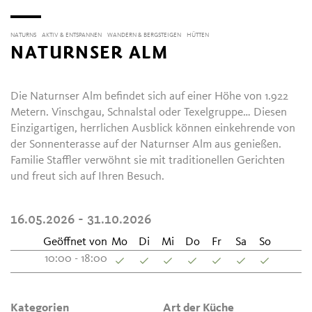
NATURNS
AKTIV & ENTSPANNEN
WANDERN & BERGSTEIGEN
HÜTTEN
NATURNSER ALM
Die Naturnser Alm befindet sich auf einer Höhe von 1.922
Metern. Vinschgau, Schnalstal oder Texelgruppe… Diesen
Einzigartigen, herrlichen Ausblick können einkehrende von
der Sonnenterasse auf der Naturnser Alm aus genießen.
Familie Staffler verwöhnt sie mit traditionellen Gerichten
und freut sich auf Ihren Besuch.
16.05.2026 - 31.10.2026
Geöffnet von
Mo
Di
Mi
Do
Fr
Sa
So
10:00 - 18:00
Kategorien
Art der Küche