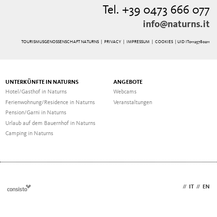
Tel. +39 0473 666 077
info@naturns.it
TOURISMUSGENOSSENSCHAFT NATURNS |
PRIVACY
|
IMPRESSUM
|
COOKIES
| UID IT01125780211
UNTERKÜNFTE IN NATURNS
ANGEBOTE
Hotel/Gasthof in Naturns
Webcams
Ferienwohnung/Residence in Naturns
Veranstaltungen
Pension/Garni in Naturns
Urlaub auf dem Bauernhof in Naturns
Camping in Naturns
DE
//
IT
//
EN