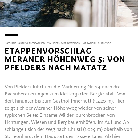
NATURNS
AKTIV & ENTSPANNEN
WANDERN & BERGSTEIGEN
MERANER HÖHENWEG
ETAPPENVORSCHLAG
MERANER HÖHENWEG 5: VON
PFELDERS NACH MATATZ
Von Pfelders führt uns die Markierung Nr. 24 nach drei
Bachüberquerungen zum Klettergarten Bergkristall. Von
dort hinunter bis zum Gasthof Innerhütt (1.420 m). Hier
zeigt sich der Meraner Höhenweg wieder von seiner
typischen Seite: Einsame Wälder, durchbrochen von
Lichtungen, Wiesen und Bergbauernhöfen. Im Auf und Ab
schlängelt sich der Weg nach Christl (1.029 m) oberhalb von
St. Leonhard, dem Hauptort des Passeiertales. Ab hier