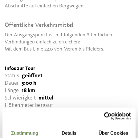
Abschnitte auf einfachen Bergwegen
Öffentliche Verkehrsmittel
Der Ausgangspunkt ist mit folgenden öffentlichen
Verbindungen einfach zu erreichen:
Mit dem Bus Linie 240 von Meran bis Pfelders.
Infos zur Tour
Status
geöffnet
Dauer
5:00 h
Länge
18 km
Schwierigkeit
mittel
Höhenmeter bergauf
314 hm
Höhenmeter bergab
894 hm
Zustimmung
Details
Über Cookies
Höchster Punkt
1620 m