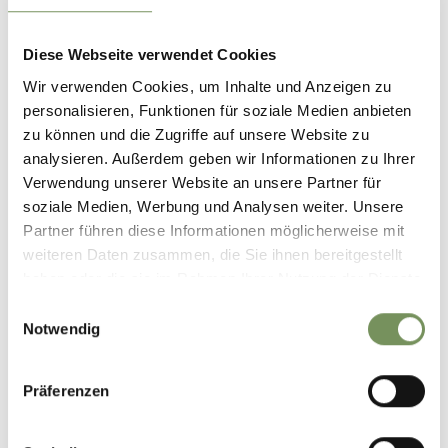
Diese Webseite verwendet Cookies
GPX-DATEN DOWNLOADEN
Wir verwenden Cookies, um Inhalte und Anzeigen zu
personalisieren, Funktionen für soziale Medien anbieten
Tourismusverein
zu können und die Zugriffe auf unsere Website zu
Passeiertal
analysieren. Außerdem geben wir Informationen zu Ihrer
Passeirer Straße 40
Verwendung unserer Website an unsere Partner für
39015 St. Leonhard in
soziale Medien, Werbung und Analysen weiter. Unsere
Passeier
Partner führen diese Informationen möglicherweise mit
info@passeiertal.it
weiteren Daten zusammen, die Sie ihnen bereitgestellt
haben oder die sie im Rahmen Ihrer Nutzung der Dienste
gesammelt haben.
Einwilligungsauswahl
Notwendig
WAR DER INHALT FÜR DICH HILFREICH?
Präferenzen
JA
NEIN