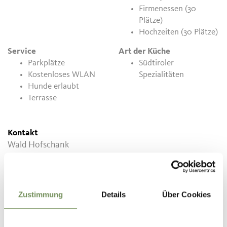
Firmenessen (30
Plätze)
Hochzeiten (30 Plätze)
Service
Art der Küche
Parkplätze
Südtiroler
Kostenloses WLAN
Spezialitäten
Hunde erlaubt
Terrasse
Kontakt
Wald Hofschank
Fuchsberg 51
39025
Naturns
T
+39 335 5228700
Zustimmung
Details
Über Cookies