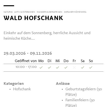
NATURNS
AKTIV & ENTSPANNEN
WANDERN & BERGSTEIGEN
MERANER HÖHENWEG
WALD HOFSCHANK
Einkehr auf dem Sonnenberg, herrliche Aussicht und
heimische Küche....
29.03.2026 - 09.11.2026
Geöffnet von
Mo
Di
Mi
Do
Fr
Sa
So
10:00 - 17:00
Kategorien
Anlässe
Hofschank
Geburtstagsfeiern (30
Plätze)
Familienfeiern (30
Plätze)