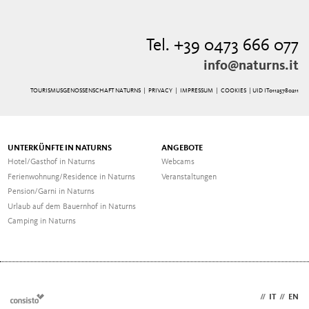
Tel. +39 0473 666 077
info@naturns.it
TOURISMUSGENOSSENSCHAFT NATURNS |
PRIVACY
|
IMPRESSUM
|
COOKIES
| UID IT01125780211
UNTERKÜNFTE IN NATURNS
ANGEBOTE
Hotel/Gasthof in Naturns
Webcams
Ferienwohnung/Residence in Naturns
Veranstaltungen
Pension/Garni in Naturns
Urlaub auf dem Bauernhof in Naturns
Camping in Naturns
DE
//
IT
//
EN