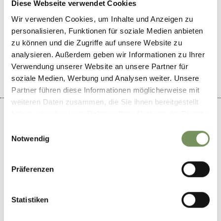
Diese Webseite verwendet Cookies
Wir verwenden Cookies, um Inhalte und Anzeigen zu
personalisieren, Funktionen für soziale Medien anbieten
WAR DER INHALT FÜR DICH HILFREICH?
zu können und die Zugriffe auf unsere Website zu
JA
NEIN
analysieren. Außerdem geben wir Informationen zu Ihrer
Verwendung unserer Website an unsere Partner für
soziale Medien, Werbung und Analysen weiter. Unsere
Partner führen diese Informationen möglicherweise mit
weiteren Daten zusammen, die Sie ihnen bereitgestellt
haben oder die sie im Rahmen Ihrer Nutzung der Dienste
gesammelt haben.
Einwilligungsauswahl
Notwendig
+
−
Präferenzen
Statistiken