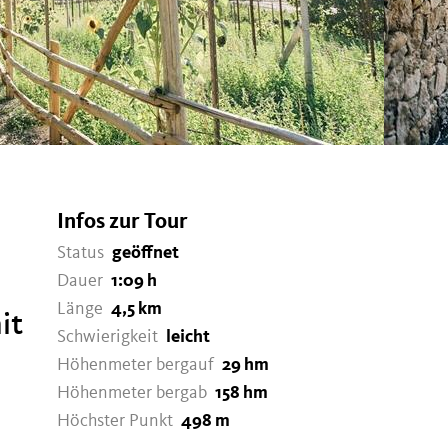
Infos zur Tour
Status
geöffnet
Dauer
1:09 h
Länge
4,5 km
it
Schwierigkeit
leicht
Höhenmeter bergauf
29 hm
Höhenmeter bergab
158 hm
Höchster Punkt
498 m