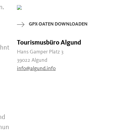
n.
⠀⠀⠀⠀⠀⠀⠀⠀⠀⠀⠀⠀
GPX-DATEN DOWNLOADEN
Tourismusbüro Algund
ohnt
Hans Gamper Platz 3
39022 Algund
info@algund.info
nd
 nun