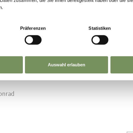
 Daten zusammen, die Sie ihnen bereitgestellt haben oder die s
d Rathaus bis Abzweigung Oberplars.
n.
d Rathaus bis Abzweigung Oberplars.
Präferenzen
Statistiken
d Rathaus bis Waalweg.
Auswahl erlauben
Konrad