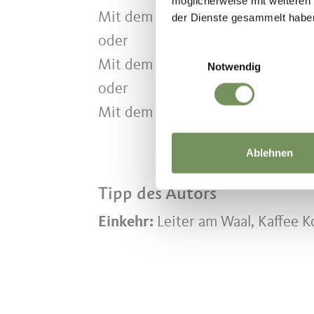
möglicherweise mit weiteren
Mit dem Bus Linie 213 von Algun
der Dienste gesammelt habe
oder
Einwilligungsauswahl
Mit dem Bus Linie 235 von Algun
Notwendig
oder
Mit dem Bus Linie 237 von Algun
Ablehnen
Tipp des Autors
Einkehr:
Leiter am Waal, Kaffee 