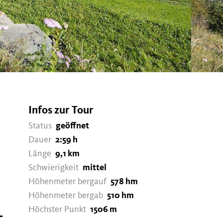
Infos zur Tour
Status
geöffnet
Dauer
2:59 h
Länge
9,1 km
Schwierigkeit
mittel
Höhenmeter bergauf
578 hm
Höhenmeter bergab
510 hm
Höchster Punkt
1506 m
–