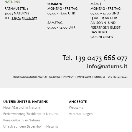
NATURNS
SOMMER
MÄRZ)
RATHAUSSTR. 1
MONTAG - FREITAG
MONTAG - FREITAG
39025 NATURNS
09.00 - 18.00 UHR
09.00 – 12.00 UND
TEL.
+39 0473 666 077
13.00 – 17.00 UHR
SAMSTAG
AN SONN- UND
09.00 - 14.00 UHR
FEIERTAGEN BLEIBT
DAS BÜRO
GESCHLOSSEN.
Tel. +39 0473 666 077
info@naturns.it
TOURISMUSGENOSSENSCHAFT NATURNS |
PRIVACY
|
IMPRESSUM
|
COOKIES
| UID IT01125780211
UNTERKÜNFTE IN NATURNS
ANGEBOTE
Hotel/Gasthof in Naturns
Webcams
Ferienwohnung/Residence in Naturns
Veranstaltungen
Pension/Garni in Naturns
Urlaub auf dem Bauernhof in Naturns