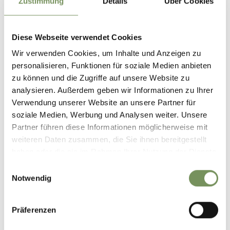
Zustimmung
Details
Über Cookies
Mo
Di
Mi
Do
Fr
Sa
So
11:00 - 18:00
14:00 - 18:00
Diese Webseite verwendet Cookies
Wir verwenden Cookies, um Inhalte und Anzeigen zu
Sommerführungen Schloss Kastelbell:
01.07.2025
personalisieren, Funktionen für soziale Medien anbieten
- 07.09.2025
zu können und die Zugriffe auf unsere Website zu
analysieren. Außerdem geben wir Informationen zu Ihrer
Mo
Di
Mi
Do
Fr
Sa
So
Verwendung unserer Website an unsere Partner für
10:00 - 10:50
soziale Medien, Werbung und Analysen weiter. Unsere
11:00 - 11:50
Partner führen diese Informationen möglicherweise mit
weiteren Daten zusammen, die Sie ihnen bereitgestellt
14:00 - 14:50
haben oder die sie im Rahmen Ihrer Nutzung der Dienste
15:00 - 15:50
gesammelt haben.
Einwilligungsauswahl
Notwendig
Kontakt
Schloss Kastelbell
Präferenzen
Schlossweg 1
39020
Kastelbell