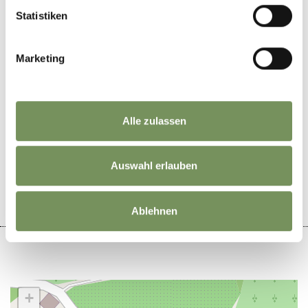
Statistiken
info@schloss-kastelbell.com
www.schloss-kastelbell.com
Marketing
Alle zulassen
WAR DER INHALT FÜR DICH HILFREICH?
JA
NEIN
Auswahl erlauben
Ablehnen
+