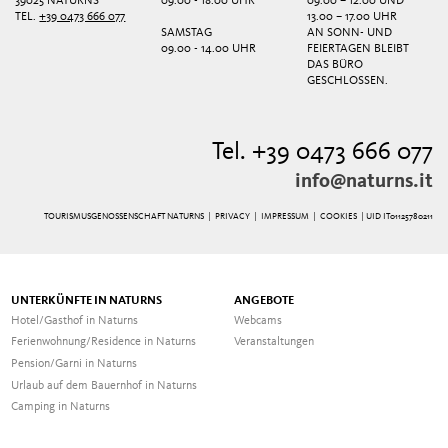
39025 NATURNS
09.00 - 18.00 UHR
09.00 – 12.00 UND
TEL.
+39 0473 666 077
13.00 – 17.00 UHR
SAMSTAG
AN SONN- UND
09.00 - 14.00 UHR
FEIERTAGEN BLEIBT
DAS BÜRO
GESCHLOSSEN.
Tel. +39 0473 666 077
info@naturns.it
TOURISMUSGENOSSENSCHAFT NATURNS |
PRIVACY
|
IMPRESSUM
|
COOKIES
| UID IT01125780211
UNTERKÜNFTE IN NATURNS
ANGEBOTE
Hotel/Gasthof in Naturns
Webcams
Ferienwohnung/Residence in Naturns
Veranstaltungen
Pension/Garni in Naturns
Urlaub auf dem Bauernhof in Naturns
Camping in Naturns