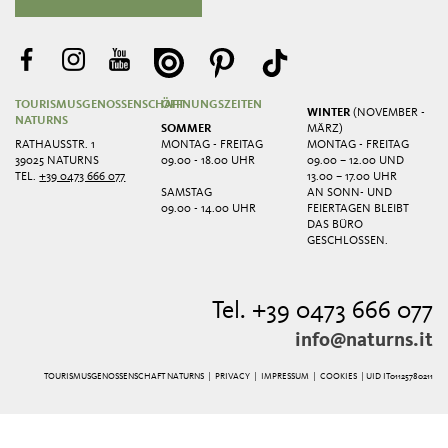
TOURISMUSGENOSSENSCHAFT
ÖFFNUNGSZEITEN
WINTER
(NOVEMBER -
NATURNS
SOMMER
MÄRZ)
RATHAUSSTR. 1
MONTAG - FREITAG
MONTAG - FREITAG
39025 NATURNS
09.00 - 18.00 UHR
09.00 – 12.00 UND
TEL.
+39 0473 666 077
13.00 – 17.00 UHR
SAMSTAG
AN SONN- UND
09.00 - 14.00 UHR
FEIERTAGEN BLEIBT
DAS BÜRO
GESCHLOSSEN.
Tel. +39 0473 666 077
info@naturns.it
TOURISMUSGENOSSENSCHAFT NATURNS |
PRIVACY
|
IMPRESSUM
|
COOKIES
| UID IT01125780211