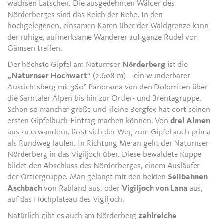
wachsen Latschen. Die ausgedehnten Wälder des
Nörderberges sind das Reich der Rehe. In den
hochgelegenen, einsamen Karen über der Waldgrenze kann
der ruhige, aufmerksame Wanderer auf ganze Rudel von
Gämsen treffen.
Der höchste Gipfel am Naturnser
Nörderberg
ist die
„Naturnser Hochwart“
(2.608 m) – ein wunderbarer
Aussichtsberg mit 360° Panorama von den Dolomiten über
die Sarntaler Alpen bis hin zur Ortler- und Brentagruppe.
Schon so mancher große und kleine Bergfex hat dort seinen
ersten Gipfelbuch-Eintrag machen können. Von
drei Almen
aus zu erwandern, lässt sich der Weg zum Gipfel auch prima
als Rundweg laufen. In Richtung Meran geht der Naturnser
Nörderberg in das Vigiljoch über. Diese bewaldete Kuppe
bildet den Abschluss des Nörderberges, einem Ausläufer
der Ortlergruppe. Man gelangt mit den beiden
Seilbahnen
Aschbach
von Rabland aus, oder
Vigiljoch von Lana
aus,
auf das Hochplateau des Vigiljoch.
Natürlich gibt es auch am Nörderberg
zahlreiche