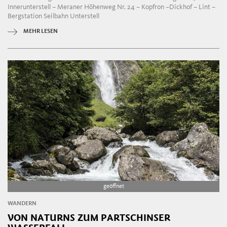
Innerunterstell – Meraner Höhenweg Nr. 24 – Kopfron –Dickhof – Lint –
Bergstation Seilbahn Unterstell
MEHR LESEN
geöffnet
WANDERN
VON NATURNS ZUM PARTSCHINSER