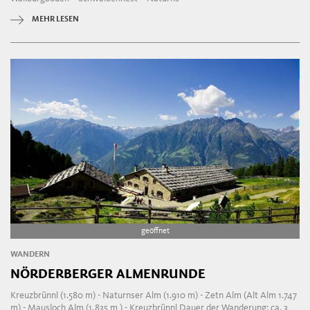
MEHR LESEN
geöffnet
WANDERN
NÖRDERBERGER ALMENRUNDE
Kreuzbrünnl (1.580 m) - Naturnser Alm (1.910 m) - Zetn Alm (Alt Alm 1.747
m) - Mausloch Alm (1.835 m ) - Kreuzbrünnl Dauer der Wanderung: ca. 3