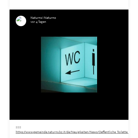
Naturns I Naturno
vor 4 Tagen
‼️‼️‼️
https://www.gemeinde.naturns.bz.it/de/Neuigkeiten/News/Oeffentliche_Toilette_am_Ra