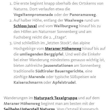
Die erste beginnt knapp oberhalb des Ortskerns von
Naturns. Dort verlaufen etwa die
Vogeltennpromenade
oder der
Panoramaweg
.
Auf halber Höhe, entlang der
Waalwege
rund um
Schloss Juval
und vom
Wallburgweg
hinauf bis zu
den Höfen am Naturnser Sonnenberg und am
Fuchsberg reicht die 2. „Etage“.
Und schließlich im „letzten Stock“, das alpine
Hochgebirge vom
Meraner Höhenweg
hinauf bis auf
die
umliegenden Berggipfel
. Und weil die Einkehr
bei einer Wanderung mindestens genauso wichtig ist,
bieten zahlreiche
Jausenstationen
am Sonnenberg
traditionelle
Südtiroler Bauerngerichte
, eine
zünftige
Marende
oder typische Süßspeisen wie
Kaiserschmarrn
oder
Apfelstrudel
.
Wanderungen im
Naturpark Texelgruppe
und auf dem
Meraner Höhenweg
beginnt man am besten mit der
Seilbahn Unterstell Naturns
. Vom Ortsteil Kompatsch