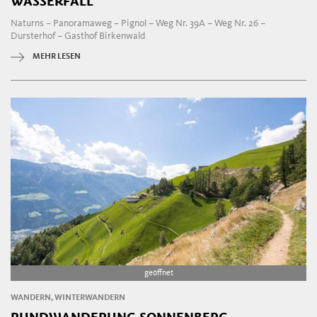
WASSERFALL
Naturns – Panoramaweg – Pignol – Weg Nr. 39A – Weg Nr. 26 –
Dursterhof – Gasthof Birkenwald
MEHR LESEN
geöffnet
WANDERN, WINTERWANDERN