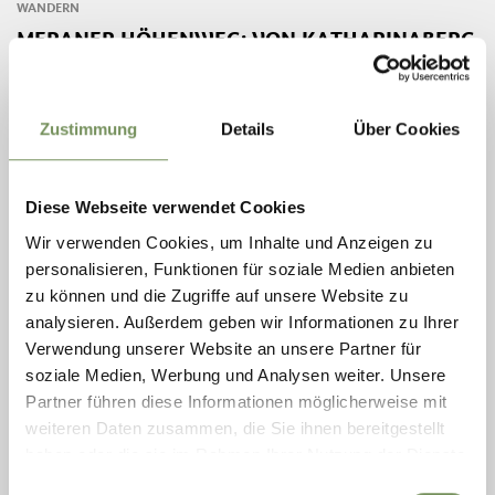
WANDERN
MERANER HÖHENWEG: VON KATHARINABERG
NACH UNTERSTELL
Schnalstal – Katharinaberg – Meraner Höhenweg Nr. 24 – Lint –
Innerforch – Weg Nr. 24B – Bergstation Seilbahn Unterstell
Zustimmung
Details
Über Cookies
MEHR LESEN
Diese Webseite verwendet Cookies
Wir verwenden Cookies, um Inhalte und Anzeigen zu
personalisieren, Funktionen für soziale Medien anbieten
zu können und die Zugriffe auf unsere Website zu
analysieren. Außerdem geben wir Informationen zu Ihrer
Verwendung unserer Website an unsere Partner für
soziale Medien, Werbung und Analysen weiter. Unsere
Partner führen diese Informationen möglicherweise mit
weiteren Daten zusammen, die Sie ihnen bereitgestellt
haben oder die sie im Rahmen Ihrer Nutzung der Dienste
gesammelt haben.
Einwilligungsauswahl
geöffnet