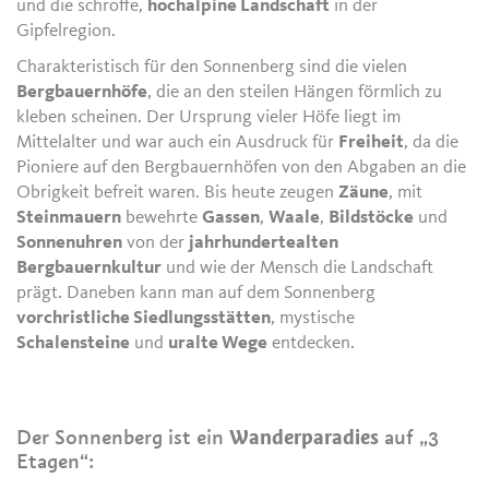
und die schroffe,
hochalpine Landschaft
in der
Gipfelregion.
Charakteristisch für den Sonnenberg sind die vielen
Bergbauernhöfe
, die an den steilen Hängen förmlich zu
kleben scheinen. Der Ursprung vieler Höfe liegt im
Mittelalter und war auch ein Ausdruck für
Freiheit
, da die
Pioniere auf den Bergbauernhöfen von den Abgaben an die
Obrigkeit befreit waren. Bis heute zeugen
Zäune
, mit
Steinmauern
bewehrte
Gassen
,
Waale
,
Bildstöcke
und
Sonnenuhren
von der
jahrhundertealten
Bergbauernkultur
und wie der Mensch die Landschaft
prägt. Daneben kann man auf dem Sonnenberg
vorchristliche Siedlungsstätten
, mystische
Schalensteine
und
uralte Wege
entdecken.
Der Sonnenberg ist ein
Wanderparadies
auf „3
Etagen“: