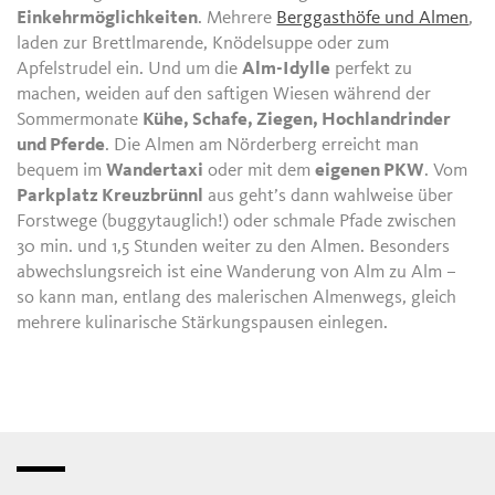
Einkehrmöglichkeiten
. Mehrere
Berggasthöfe und Almen
,
laden zur Brettlmarende, Knödelsuppe oder zum
Apfelstrudel ein. Und um die
Alm-Idylle
perfekt zu
machen, weiden
auf den saftigen Wiesen während der
Sommermonate
Kühe, Schafe, Ziegen, Hochlandrinder
und Pferde
. Die Almen am Nörderberg erreicht man
bequem im
Wandertaxi
oder mit dem
eigenen PKW
. Vom
Parkplatz Kreuzbrünnl
aus geht’s dann wahlweise über
Forstwege (buggytauglich!) oder schmale Pfade zwischen
30 min. und 1,5 Stunden weiter zu den Almen. Besonders
abwechslungsreich ist eine Wanderung von Alm zu Alm –
so kann man, entlang des malerischen Almenwegs, gleich
mehrere kulinarische Stärkungspausen einlegen.